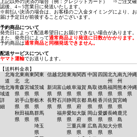
上記以外の決済の場合（例：クレジットカード） ⇒ご注文確
認後、4～5営業日に発送いたします。
※前払い決済の場合は、お客様のご入金タイミングにより、お
届け予定日が前後することがございます。
予約商品について
発売日によって配送希望日にお届けできない場合があります。
また、発売日によって
通常商品より発送に日数がかかります。
予約商品は
通常商品と同梱発送できません。
配送サービスについて
ヤマト運輸
でお送りします。
【送料料金表】
北海
北東
南東
関東
信越
北陸
東海
関西
中国
四国
北九
南九
沖縄
道
北
北
州
州
地
北海
青森
宮城
茨城
新潟
富山
岐阜
滋賀
鳥取
徳島
福岡
熊本
沖縄
域
道
県
県
県
県
県
県
県
県
県
県
県
県
詳
岩手
山形
栃木
長野
石川
静岡
京都
島根
香川
佐賀
宮崎
細
県
県
県
県
県
県
府
県
県
県
県
秋田
福島
群馬
福井
愛知
大阪
岡山
愛媛
長崎
鹿児
県
県
県
県
県
府
県
県
県
島
埼玉
三重
兵庫
広島
高知
大分
県
県
県
県
県
県
県