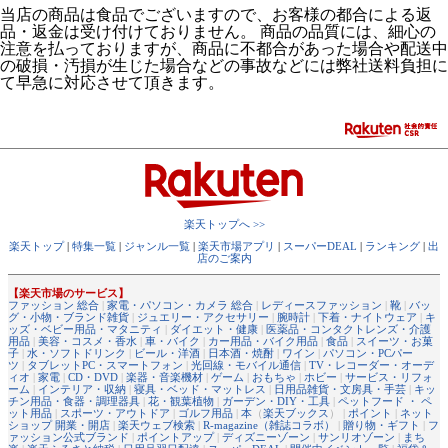
当店の商品は食品でございますので、お客様の都合による返
品・返金は受け付けておりません。 商品の品質には、細心の
注意を払っておりますが、商品に不都合があった場合や配送中
の破損・汚損が生じた場合などの事故などには弊社送料負担に
て早急に対応させて頂きます。
楽天トップへ >>
楽天トップ
|
特集一覧
|
ジャンル一覧
|
楽天市場アプリ
|
スーパーDEAL
|
ランキング
|
出
店のご案内
【楽天市場のサービス】
ファッション 総合
|
家電・パソコン・カメラ 総合
|
レディースファッション
|
靴
|
バッ
グ・小物・ブランド雑貨
|
ジュエリー・アクセサリー
|
腕時計
|
下着・ナイトウェア
|
キ
ッズ・ベビー用品・マタニティ
|
ダイエット・健康
|
医薬品・コンタクトレンズ・介護
用品
|
美容・コスメ・香水
|
車・バイク
|
カー用品・バイク用品
|
食品
|
スイーツ・お菓
子
|
水・ソフトドリンク
|
ビール・洋酒
|
日本酒・焼酎
|
ワイン
|
パソコン・PCパー
ツ
|
タブレットPC・スマートフォン
|
光回線・モバイル通信
|
TV・レコーダー・オーデ
ィオ
|
家電
|
CD・DVD
|
楽器・音楽機材
|
ゲーム
|
おもちゃ
|
ホビー
|
サービス・リフォ
ーム
|
インテリア・収納
|
寝具・ベッド・マットレス
|
日用品雑貨・文房具・手芸
|
キッ
チン用品・食器・調理器具
|
花・観葉植物
|
ガーデン・DIY・工具
|
ペットフード ・ ペ
ット用品
|
スポーツ・アウトドア
|
ゴルフ用品
|
本
（
楽天ブックス
） |
ポイント
|
ネット
ショップ 開業・開店
|
楽天ウェブ検索
|
R-magazine（雑誌コラボ）
|
贈り物・ギフト
|
フ
ァッション公式ブランド
|
ポイントアップ
|
ディズニーゾーン
|
サンリオゾーン
|
まち