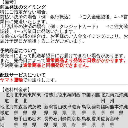
【備考】
商品発送のタイミング
特にご指定がない場合、
前払い決済の場合（例：銀行振込） ⇒ご入金確認後、4～5営
業日に発送いたします。
上記以外の決済の場合（例：クレジットカード） ⇒ご注文確
認後、4～5営業日に発送いたします。
※前払い決済の場合は、お客様のご入金タイミングにより、お
届け予定日が前後することがございます。
予約商品について
発売日によって配送希望日にお届けできない場合があります。
また、発売日によって
通常商品より発送に日数がかかります。
予約商品は
通常商品と同梱発送できません。
配送サービスについて
ヤマト運輸
でお送りします。
【送料料金表】
北海
北東
南東
関東
信越
北陸
東海
関西
中国
四国
北九
南九
沖縄
道
北
北
州
州
地
北海
青森
宮城
茨城
新潟
富山
岐阜
滋賀
鳥取
徳島
福岡
熊本
沖縄
域
道
県
県
県
県
県
県
県
県
県
県
県
県
詳
岩手
山形
栃木
長野
石川
静岡
京都
島根
香川
佐賀
宮崎
細
県
県
県
県
県
県
府
県
県
県
県