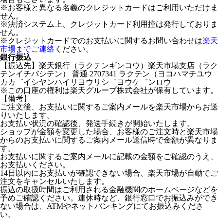
※お客様と異なる名義のクレジットカードはご利用いただけま
せん。
※決済システム上、クレジットカード利用控は発行しておりま
せん。
※クレジットカードでのお支払いに関するお問い合わせは
楽天
市場までご連絡
ください。
銀行振込
【振込先】楽天銀行（ラクテンギンコウ）楽天市場支店（ラク
テンイチバシテン） 普通 2707341 ラクテン（ヨコハマチユウ
カカ゛イシヤンハイリヨウリシ゛ヨウケ゛ンロウ
※この口座の権利は楽天グループ株式会社が保有しています。
【備考】
ご注文後、お支払いに関するご案内メールを楽天市場からお送
りいたします。
お支払い状況の確認後、発送手続きが開始いたします。
ショップが金額を変更した場合、お客様のご注文時と楽天市場
からのお支払いに関するご案内メール送信時で金額が異なりま
す。
お支払いに関するご案内メールに記載の金額をご確認のうえ、
お支払いください。
14日以内にお支払いが確認できない場合、楽天市場が自動でご
注文をキャンセルいたします。
振込の取扱時間はご利用される金融機関のホームページなどを
予めご確認ください。連休時など、銀行窓口でお振込みができ
ない場合は、ATMやネットバンキングにてお振込みくださ
い。