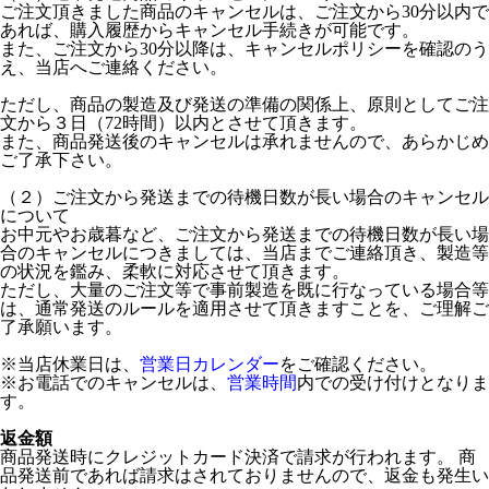
ご注文頂きました商品のキャンセルは、ご注文から30分以内で
あれば、購入履歴からキャンセル手続きが可能です。
また、ご注文から30分以降は、キャンセルポリシーを確認のう
え、当店へご連絡ください。
ただし、商品の製造及び発送の準備の関係上、原則としてご注
文から３日（72時間）以内とさせて頂きます。
また、商品発送後のキャンセルは承れませんので、あらかじめ
ご了承下さい。
（２）ご注文から発送までの待機日数が長い場合のキャンセル
について
お中元やお歳暮など、ご注文から発送までの待機日数が長い場
合のキャンセルにつきましては、当店までご連絡頂き、製造等
の状況を鑑み、柔軟に対応させて頂きます。
ただし、大量のご注文等で事前製造を既に行なっている場合等
は、通常発送のルールを適用させて頂きますことを、ご理解ご
了承願います。
※当店休業日は、
営業日カレンダー
をご確認ください。
※お電話でのキャンセルは、
営業時間
内での受け付けとなりま
す。
返金額
商品発送時にクレジットカード決済で請求が行われます。 商
品発送前であれば請求はされておりませんので、返金も発生い