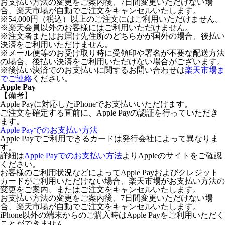
お支払い方法の変更をご案内後、7日間変更いただけない場
合、楽天市場が自動でご注文をキャンセルいたします。
※54,000円（税込）以上のご注文にはご利用いただけません。
※楽天会員以外のお客様にはご利用いただけません。
※注文者またはお届け先住所のどちらかが国外の場合、後払い
決済をご利用いただけません。
※メール便等のお受け取り時に受領印や署名が不要な配送方法
の場合、後払い決済をご利用いただけない場合がございます。
※後払い決済でのお支払いに関するお問い合わせは
楽天市場ま
でご連絡
ください。
Apple Pay
【備考】
Apple Payに対応したiPhoneでお支払いいただけます。
ご注文を確定する直前に、Apple Payの認証を行っていただき
ます。
Apple Payでのお支払い方法
Apple Payでご利用できるカードは発行会社によって異なりま
す。
詳細は
Apple Payでのお支払い方法
よりAppleのサイトをご確認
ください。
お客様のご利用状況などによってApple Payおよびクレジット
カードがご利用いただけない場合、楽天市場がお支払い方法の
変更をご案内、またはご注文をキャンセルいたします。
お支払い方法の変更をご案内後、7日間変更いただけない場
合、楽天市場が自動でご注文をキャンセルいたします。
iPhone以外の端末からのご購入時はApple Payをご利用いただく
ことができません。