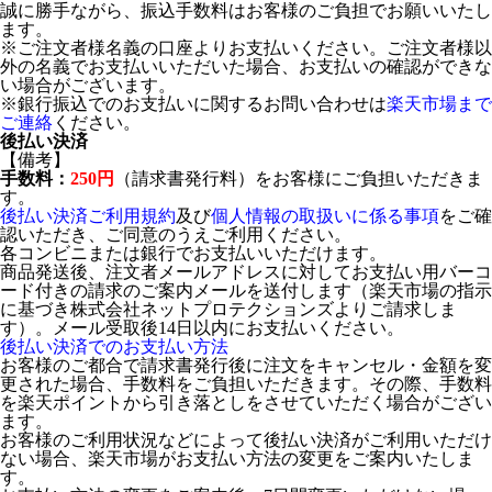
誠に勝手ながら、振込手数料はお客様のご負担でお願いいたし
ます。
※ご注文者様名義の口座よりお支払いください。ご注文者様以
外の名義でお支払いいただいた場合、お支払いの確認ができな
い場合がございます。
※銀行振込でのお支払いに関するお問い合わせは
楽天市場まで
ご連絡
ください。
後払い決済
【備考】
手数料：
250円
（請求書発行料）をお客様にご負担いただきま
す。
後払い決済ご利用規約
及び
個人情報の取扱いに係る事項
をご確
認いただき、ご同意のうえご利用ください。
各コンビニまたは銀行でお支払いいただけます。
商品発送後、注文者メールアドレスに対してお支払い用バーコ
ード付きの請求のご案内メールを送付します（楽天市場の指示
に基づき株式会社ネットプロテクションズよりご請求しま
す）。メール受取後14日以内にお支払いください。
後払い決済でのお支払い方法
お客様のご都合で請求書発行後に注文をキャンセル・金額を変
更された場合、手数料をご負担いただきます。その際、手数料
を楽天ポイントから引き落としをさせていただく場合がござい
ます。
お客様のご利用状況などによって後払い決済がご利用いただけ
ない場合、楽天市場がお支払い方法の変更をご案内いたしま
す。