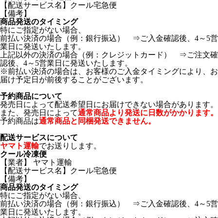
【配送サービス名】クール宅急便
【備考】
商品発送のタイミング
特にご指定がない場合、
前払い決済の場合（例：銀行振込） ⇒ご入金確認後、4～5営
業日に発送いたします。
上記以外の決済の場合（例：クレジットカード） ⇒ご注文確
認後、4～5営業日に発送いたします。
※前払い決済の場合は、お客様のご入金タイミングにより、お
届け予定日が前後することがございます。
予約商品について
発売日によって配送希望日にお届けできない場合があります。
また、発売日によって
通常商品より発送に日数がかかります。
予約商品は
通常商品と同梱発送できません。
配送サービスについて
ヤマト運輸
でお送りします。
クール冷凍便
【業者】 ヤマト運輸
【配送サービス名】クール宅急便
【備考】
商品発送のタイミング
特にご指定がない場合、
前払い決済の場合（例：銀行振込） ⇒ご入金確認後、4～5営
業日に発送いたします。