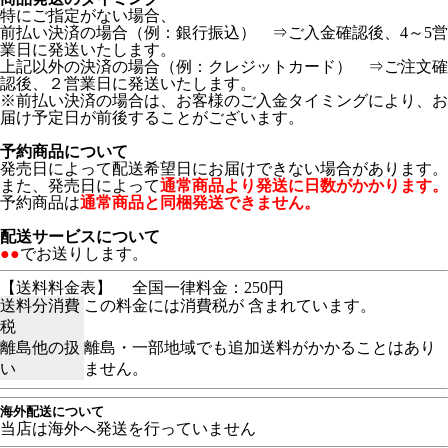
特にご指定がない場合、
前払い決済の場合（例：銀行振込） ⇒ご入金確認後、4～5営
業日に発送いたします。
上記以外の決済の場合（例：クレジットカード） ⇒ご注文確
認後、２営業日に発送いたします。
※前払い決済の場合は、お客様のご入金タイミングにより、お
届け予定日が前後することがございます。
予約商品について
発売日によって配送希望日にお届けできない場合があります。
また、発売日によって
通常商品より発送に日数がかかります。
予約商品は
通常商品と同梱発送できません。
配送サービスについて
●●
でお送りします。
【送料料金表】
全国一律料金：250円
送料分消費
この料金には消費税が 含まれています。
税
離島他の扱
離島・一部地域でも追加送料がかかることはあり
い
ません。
海外配送について
当店は海外へ発送を行っていません