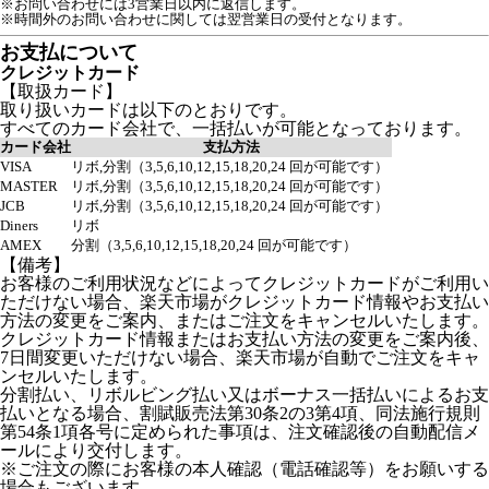
※お問い合わせには3営業日以内に返信します。
※時間外のお問い合わせに関しては翌営業日の受付となります。
お支払について
クレジットカード
【取扱カード】
取り扱いカードは以下のとおりです。
すべてのカード会社で、一括払いが可能となっております。
カード会社
支払方法
VISA
リボ,分割（3,5,6,10,12,15,18,20,24 回が可能です）
MASTER
リボ,分割（3,5,6,10,12,15,18,20,24 回が可能です）
JCB
リボ,分割（3,5,6,10,12,15,18,20,24 回が可能です）
Diners
リボ
AMEX
分割（3,5,6,10,12,15,18,20,24 回が可能です）
【備考】
お客様のご利用状況などによってクレジットカードがご利用い
ただけない場合、楽天市場がクレジットカード情報やお支払い
方法の変更をご案内、またはご注文をキャンセルいたします。
クレジットカード情報またはお支払い方法の変更をご案内後、
7日間変更いただけない場合、楽天市場が自動でご注文をキャ
ンセルいたします。
分割払い、リボルビング払い又はボーナス一括払いによるお支
払いとなる場合、割賦販売法第30条2の3第4項、同法施行規則
第54条1項各号に定められた事項は、注文確認後の自動配信メ
ールにより交付します。
※ご注文の際にお客様の本人確認（電話確認等）をお願いする
場合もございます。