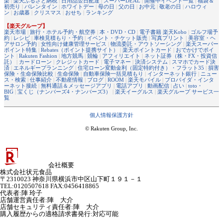
楽
|
楽天ふるさと納税
|
日用品翌日配達
|
スーパーDEAL
|
開催中イベント一覧
|
福袋＆
初売り
|
バレンタイン
|
ホワイトデー
|
母の日
|
父の日
|
お中元
|
敬老の日
|
ハロウィ
ン
|
お歳暮
|
クリスマス
|
おせち
|
ランキング
【楽天グループ】
楽天市場
|
旅行・ホテル予約・航空券
|
本・DVD・CD
|
電子書籍 楽天Kobo
|
ゴルフ場予
約
|
レシピ
|
車検見積もり・予約
|
イベント・チケット販売
|
写真プリント
|
美容室・ヘ
アサロン予約
|
女性向け健康管理サービス
|
物流委託・アウトソーシング
|
楽天スーパー
ポイント特集
|
Rebates（ポイント提携サイト）
|
楽天ポイントカード
|
おでかけでポイ
ント
|
Rakuten Fashion
|
地方競馬
|
競輪
|
アフィリエイト
|
ネット証券（株・FX・投資信
託）
|
カードローン
|
クレジットカード
|
電子マネー
|
決済システム
|
スマホでカード決
済
|
エネルギープランニング
|
住宅ローン変動金利（固定特約付き）・フラット35
|
損害
保険・生命保険比較
|
生命保険
|
自動車保険一括見積もり
|
インターネット銀行
|
ニュー
ス・検索
|
仕事紹介
|
不動産情報
|
ブログ
|
ROOM
|
楽天モバイル
|
プロバイダ・インタ
ーネット接続
|
無料通話＆メッセージアプリ
|
電話アプリ
|
動画配信
|
占い
|
toto・
BIG
|
宝くじ（ナンバーズ4・ナンバーズ3）
|
楽天イーグルス
|
楽天グループ サービス一
覧
個人情報保護方針
© Rakuten Group, Inc.
会社概要
株式会社状元食品
〒2310023 神奈川県横浜市中区山下町１９１－１
TEL:0120507618 FAX:0456418865
代表者
:
陣 玲子
店舗運営責任者
:
陣 大介
店舗セキュリティ責任者
:
陣 大介
購入履歴からの適格請求書発行:対応可能