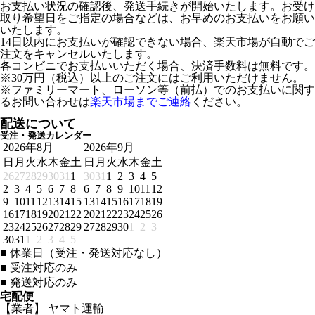
お支払い状況の確認後、発送手続きが開始いたします。お受け
取り希望日をご指定の場合などは、お早めのお支払いをお願い
いたします。
14日以内にお支払いが確認できない場合、楽天市場が自動でご
注文をキャンセルいたします。
各コンビニでお支払いいただく場合、決済手数料は無料です。
※30万円（税込）以上のご注文にはご利用いただけません。
※ファミリーマート、ローソン等（前払）でのお支払いに関す
るお問い合わせは
楽天市場までご連絡
ください。
配送について
受注・発送カレンダー
2026年8月
2026年9月
日
月
火
水
木
金
土
日
月
火
水
木
金
土
26
27
28
29
30
31
1
30
31
1
2
3
4
5
2
3
4
5
6
7
8
6
7
8
9
10
11
12
9
10
11
12
13
14
15
13
14
15
16
17
18
19
16
17
18
19
20
21
22
20
21
22
23
24
25
26
23
24
25
26
27
28
29
27
28
29
30
1
2
3
30
31
1
2
3
4
5
■
休業日（受注・発送対応なし）
■
受注対応のみ
■
発送対応のみ
宅配便
【業者】 ヤマト運輸