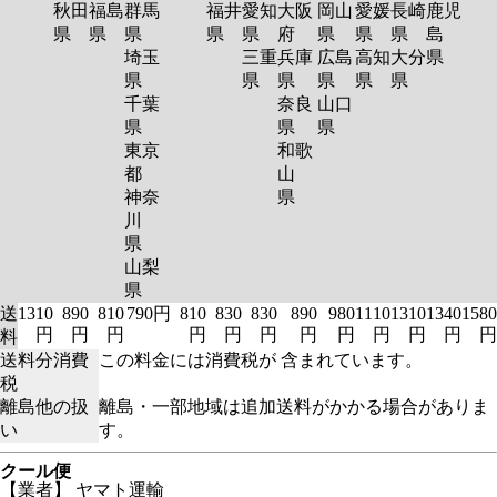
秋田
福島
群馬
福井
愛知
大阪
岡山
愛媛
長崎
鹿児
県
県
県
県
県
府
県
県
県
島
埼玉
三重
兵庫
広島
高知
大分
県
県
県
県
県
県
県
千葉
奈良
山口
県
県
県
東京
和歌
都
山
神奈
県
川
県
山梨
県
送
1310
890
810
790円
810
830
830
890
980
1110
1310
1340
1580
円
円
円
円
円
円
円
円
円
円
円
円
料
送料分消費
この料金には消費税が 含まれています。
税
離島他の扱
離島・一部地域は追加送料がかかる場合がありま
い
す。
クール便
【業者】 ヤマト運輸