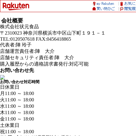
会社概要
株式会社状元食品
〒2310023 神奈川県横浜市中区山下町１９１－１
TEL:0120507618 FAX:0456418865
代表者:陣 玲子
店舗運営責任者:陣 大介
店舗セキュリティ責任者:陣 大介
購入履歴からの適格請求書発行:対応可能
お問い合わせ先
お問い合わせ対応時間
日
休業日
月
11:00 ～ 18:00
火
11:00 ～ 18:00
水
11:00 ～ 18:00
木
11:00 ～ 18:00
金
11:00 ～ 18:00
土
休業日
祝
11:00 ～ 18:00