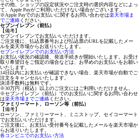
その他、ショップの設定状況やご注文時の選択内容などによっ
て、Apple Payがご利用いただけない場合がございます。
※Apple Payでのお支払いに関するお問い合わせは
楽天市場ま
でご連絡
ください。
セブンイレブン（前払）
【備考】
セブンイレブンでお支払いいただけます。
ご注文後に、払込票番号および払込票のURLを記載したメー
ルを楽天市場からお送りいたします。
セブンイレブンでのお支払い方法
お支払い状況の確認後、発送手続きが開始いたします。お受け
取り希望日をご指定の場合などは、お早めのお支払いをお願い
いたします。
14日以内にお支払いが確認できない場合、楽天市場が自動でご
注文をキャンセルいたします。
決済手数料は無料です。
※30万円（税込）以上のご注文にはご利用いただけません。
※セブンイレブン（前払）でのお支払いに関するお問い合わせ
は
楽天市場までご連絡
ください。
ファミリーマート、ローソン等（前払）
【備考】
ローソン、ファミリーマート、ミニストップ、セイコーマート
でお支払いいただけます。
ご注文後に、お支払い受付番号を記載したメールを楽天市場か
らお送りいたします。
各コンビニでのお支払い方法