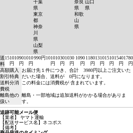
千葉
奈良
山口
県
県
県
東京
和歌
都
山
神奈
県
川
県
山梨
県
送
1510
1090
1010
990円
1010
1030
1030
1090
1180
1310
1510
1540
1780
円
円
円
円
円
円
円
円
円
円
円
円
料
高額購入
お届け先１件につき、合計 3980円以上ご注文いた
割引特典
だいた場合、送料が 0円になります。
送料分消
この料金には消費税が 含まれています。
費税
離島他の
離島・一部地域は追加送料がかかる場合がありま
扱い
す。
追跡可能メール便
【業者】 ヤマト運輸
【配送サービス名】ネコポス
【備考】
商品発送のタイミング