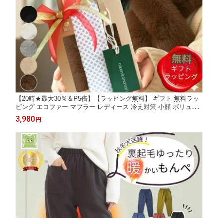
【20時★最大30％＆P5倍】【ラッピング無料】 ギフト 無料ラッ
ピング エコファー マフラー レディース 冷え対策 小顔 ボリュー
ム ティペット フェイクファー もこもこ 暖かい ふわふわ 着脱簡
3,980
円
単 ネックウォーマー 秋冬