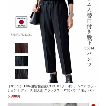
【マラソン★9時開始限定最大30％OFFクーポン】シニア ファッ
ション レディース 婦人服 スラックス 日本製 パンツ 暖か パンツ
レディース 暖パン 高齢者ズボン 介護施設 丈直し不要 股下55cm
5,980
円
小柄な方 80代 90代 総ゴム 光吸収・熱変換素材