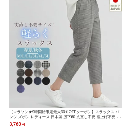
【マラソン★9時開始限定最大30％OFFクーポン】スラックス パ
ンツ ズボン レディース 日本製 股下60 丈直し不要 裾上げ不要 ウ
エストゴム センタープレス ゆったり 綿混 涼感 春 夏 秋 冬 裏起
3,760
円
毛 70代 80代 90代 シニア 婦人服 敬老の日 ギフト プレゼント M