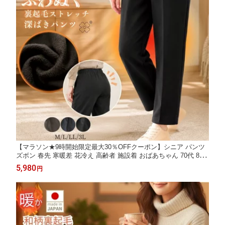
【マラソン★9時開始限定最大30％OFFクーポン】シニア パンツ
ズボン 春先 寒暖差 花冷え 高齢者 施設着 おばあちゃん 70代 80
代 90代 デイサービス ゆったり お出かけ 通院 日本製 腰曲がり 体
5,980
円
型カバー 背中が出ない 介護 リハビリ 裏起毛 暖かい