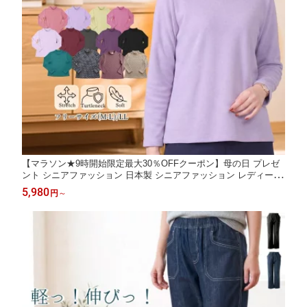
【マラソン★9時開始限定最大30％OFFクーポン】母の日 プレゼ
ント シニアファッション 日本製 シニアファッション レディース
カットソー 春 夏 長袖 ハイネック Tシャツ ゆったり 60代 70代 8
5,980
円
～
0代 90代 服 高齢者 介護 施設 冷房対策