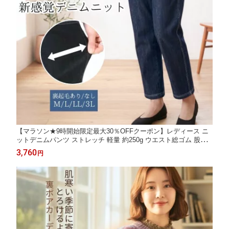
【マラソン★9時開始限定最大30％OFFクーポン】レディース ニ
ットデニムパンツ ストレッチ 軽量 約250g ウエスト総ゴム 股下6
0cm ゆったり シワになりにくい デニム調 春夏 秋冬 裏起毛あり
3,760
円
なし ミセス シニア 婦人服 M L LL 3L