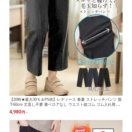
【20時★最大30％＆P5倍】レディース 春夏 ストレッチパンツ 股
下60cm 丈直し不要 裏ベロアなし ウエスト総ゴム ゴム入れ替え
口 ポケット付き 毛玉になりにくい 通院 リハビリ デイサービス
4,980
円
～
介護 ミセス シニア 婦人服