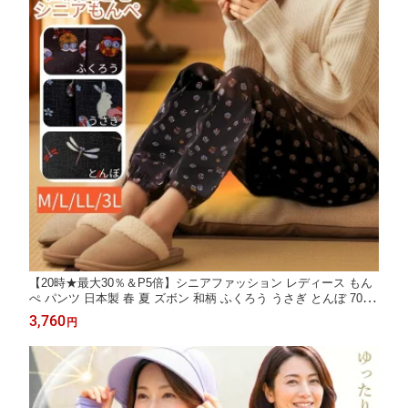
【20時★最大30％＆P5倍】シニアファッション レディース もん
ぺ パンツ 日本製 春 夏 ズボン 和柄 ふくろう うさぎ とんぼ 70代
80代 90代 服 高齢者 ゆったり ウエストゴム 部屋着 介護 冷房対
3,760
円
策 裾ゴム 母の日 プレゼント ギフト