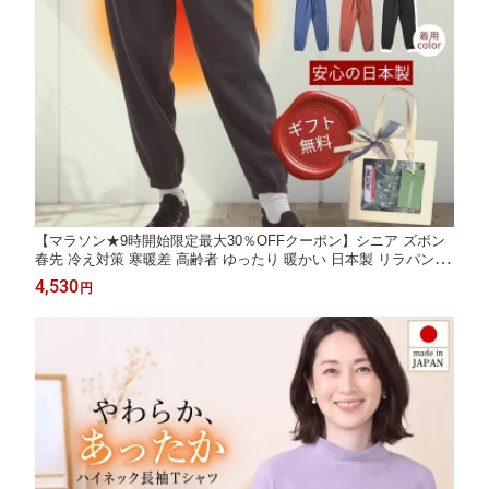
【マラソン★9時開始限定最大30％OFFクーポン】シニア ズボン
春先 冷え対策 寒暖差 高齢者 ゆったり 暖かい 日本製 リラパン デ
イサービス 施設着 母 おばあちゃん プレゼント 服 70代 80代 90
4,530
円
代 ウエストゴム 足首ゴム 前ポケット 婦人 部屋着 もんぺ 女性 裏
起毛