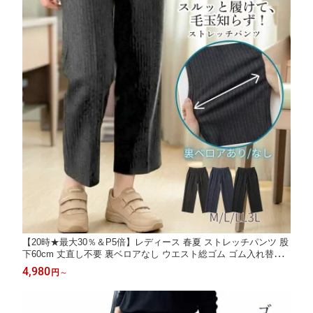
【20時★最大30％＆P5倍】レディース 春夏 ストレッチパンツ 股
下60cm 丈直し不要 裏ベロアなし ウエスト総ゴム ゴム入れ替え
口 ポケット付き 毛玉になりにくい 通院 リハビリ デイサービス
4,980
円
～
介護 ミセス シニア 婦人服