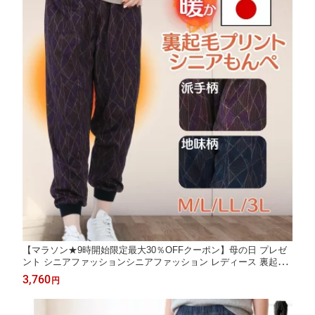
【マラソン★9時開始限定最大30％OFFクーポン】母の日 プレゼ
ント シニアファッションシニアファッション レディース 裏起毛
パンツ 温かい もんぺ 冬 暖かい 高齢者 ズボン ボトムス 70代 80
3,760
円
代 90代 ホームウエア プリント柄 花柄 葉っぱ柄 パンツ 部屋着