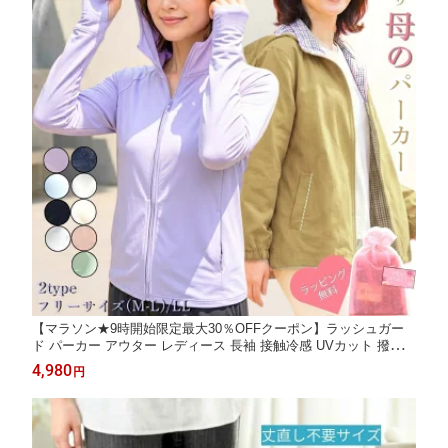
【マラソン★9時開始限定最大30％OFFクーポン】ラッシュガー
ド パーカー アウター レディース 長袖 接触冷感 UVカット 撥水
ゆったり 体型カバー 夏 涼しい 散歩 ウォーキング 50代 60代 70
4,980
円
代 80代 90代 ミセス シニア 婦人服 ギフト プレゼント 大きいサ
イズ M L LL