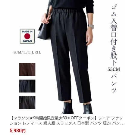
【マラソン★9時開始限定最大30％OFFクーポン】シニア ファッ
ション レディース 婦人服 スラックス 日本製 パンツ 暖か パンツ
レディース 暖パン 高齢者ズボン 介護施設 丈直し不要 股下55cm
5,980
円
小柄な方 80代 90代 総ゴム 光吸収・熱変換素材