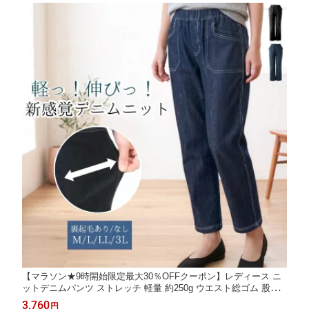
L LL 3L 4L 5L
【マラソン★9時開始限定最大30％OFFクーポン】レディース ニ
ットデニムパンツ ストレッチ 軽量 約250g ウエスト総ゴム 股下6
0cm ゆったり シワになりにくい デニム調 春夏 秋冬 裏起毛あり
3,760
円