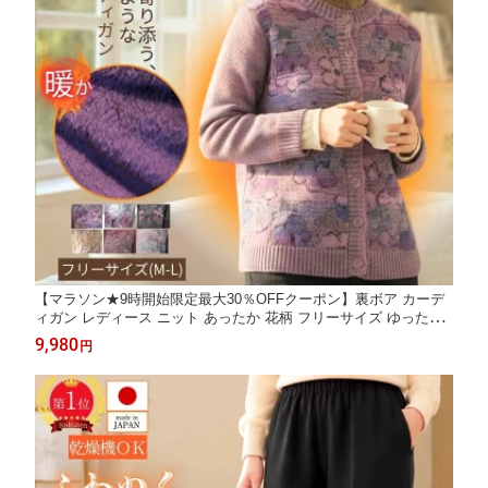
【マラソン★9時開始限定最大30％OFFクーポン】裏ボア カーデ
ィガン レディース ニット あったか 花柄 フリーサイズ ゆったり
ミセス もこもこ 暖かい 冬物 厚手 ボタン 長袖 女性用 アウター
9,980
円
羽織り 防寒対策 冷え対策