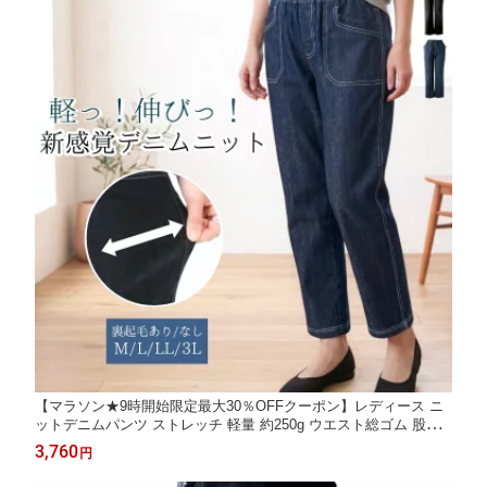
【マラソン★9時開始限定最大30％OFFクーポン】レディース ニ
ットデニムパンツ ストレッチ 軽量 約250g ウエスト総ゴム 股下6
0cm ゆったり シワになりにくい デニム調 春夏 秋冬 裏起毛あり
3,760
円
なし ミセス シニア 婦人服 M L LL 3L