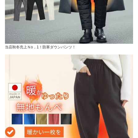
当店秋冬売上Ｎo，1！防寒ダウンパンツ！