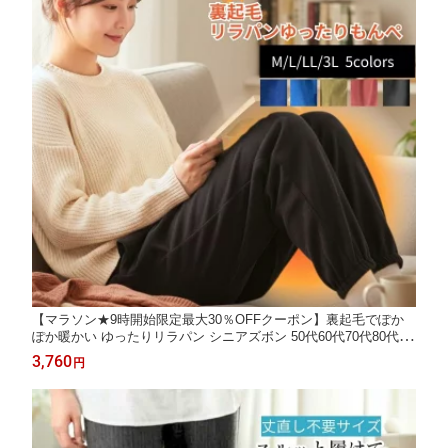
【マラソン★9時開始限定最大30％OFFクーポン】裏起毛でぽか
ぽか暖かい ゆったりリラパン シニアズボン 50代60代70代80代 防
寒 冷え対策 体型カバー 洗える お手入れ簡単 日本製 施設着 部屋
3,760
円
着 お出かけ もんぺ 婦人 おばあちゃん プレゼント