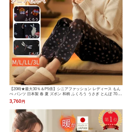
【20時★最大30％＆P5倍】シニアファッション レディース もん
ぺ パンツ 日本製 春 夏 ズボン 和柄 ふくろう うさぎ とんぼ 70代
80代 90代 服 高齢者 ゆったり ウエストゴム 部屋着 介護 冷房対
3,760
円
策 裾ゴム 母の日 プレゼント ギフト