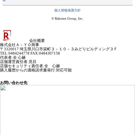
個人情報保護方針
© Rakuten Group, Inc.
会社概要
株式会社Ａ－ＹＯ商事
〒3320017 埼玉県川口市栄町３－１０－３みどりビルディング３Ｆ
TEL:0484244778 FAX:0484307158
代表者
:
全 心赫
店舗運営責任者
:
見目
店舗セキュリティ責任者
:
全 心赫
購入履歴からの適格請求書発行:対応可能
お問い合わせ先