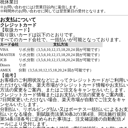
祝
休業日
※お問い合わせには2営業日以内に返信します。
※時間外のお問い合わせに関しては翌営業日の受付となります。
お支払について
クレジットカード
【取扱カード】
取り扱いカードは以下のとおりです。
すべてのカード会社で、一括払いが可能となっております。
カード会社
支払方法
VISA
リボ,分割（3,5,6,10,12,15,18,20,24 回が可能です）
MASTER
リボ,分割（3,5,6,10,12,15,18,20,24 回が可能です）
JCB
リボ,分割（3,5,6,10,12,15,18,20,24 回が可能です）
Diners
リボ
AMEX
分割（3,5,6,10,12,15,18,20,24 回が可能です）
【備考】
お客様のご利用状況などによってクレジットカードがご利用い
ただけない場合、楽天市場がクレジットカード情報やお支払い
方法の変更をご案内、またはご注文をキャンセルいたします。
クレジットカード情報またはお支払い方法の変更をご案内後、
7日間変更いただけない場合、楽天市場が自動でご注文をキャ
ンセルいたします。
分割払い、リボルビング払い又はボーナス一括払いによるお支
払いとなる場合、割賦販売法第30条2の3第4項、同法施行規則
第54条1項各号に定められた事項は、注文確認後の自動配信メ
ールにより交付します。