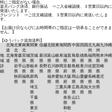
特にご指定がない場合、
楽天バンク決済、銀行振込 ⇒ご入金確認後、３営業日以内に
発送いたします。
クレジット ⇒ご注文確認後、３営業日以内に発送いたしま
す。
【お届け日ならびにお時間帯のご指定は一切承ることができま
せん。】
【ゆうパック追加送料】
北海
北東
南東
関東
信越
北陸
東海
関西
中国
四国
北九
南九
沖縄
道
北
北
州
州
地
北海
青森
宮城
茨城
新潟
富山
岐阜
滋賀
鳥取
徳島
福岡
熊本
沖縄
域
道
県
県
県
県
県
県
県
県
県
県
県
県
詳
岩手
山形
栃木
長野
石川
静岡
京都
島根
香川
佐賀
宮崎
細
県
県
県
県
県
県
府
県
県
県
県
秋田
福島
群馬
福井
愛知
大阪
岡山
愛媛
長崎
鹿児
県
県
県
県
県
府
県
県
県
島
埼玉
三重
兵庫
広島
高知
大分
県
県
県
県
県
県
県
千葉
奈良
山口
県
県
県
東京
和歌