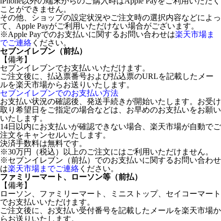
iPhone以外の端末からのご購入時はApple Payをご利用いただく
ことができません。
その他、ショップの設定状況やご注文時の選択内容などによっ
て、Apple Payがご利用いただけない場合がございます。
※Apple Payでのお支払いに関するお問い合わせは
楽天市場ま
でご連絡
ください。
セブンイレブン（前払）
【備考】
セブンイレブンでお支払いいただけます。
ご注文後に、払込票番号および払込票のURLを記載したメー
ルを楽天市場からお送りいたします。
セブンイレブンでのお支払い方法
お支払い状況の確認後、発送手続きが開始いたします。お受け
取り希望日をご指定の場合などは、お早めのお支払いをお願い
いたします。
14日以内にお支払いが確認できない場合、楽天市場が自動でご
注文をキャンセルいたします。
決済手数料は無料です。
※30万円（税込）以上のご注文にはご利用いただけません。
※セブンイレブン（前払）でのお支払いに関するお問い合わせ
は
楽天市場までご連絡
ください。
ファミリーマート、ローソン等（前払）
【備考】
ローソン、ファミリーマート、ミニストップ、セイコーマート
でお支払いいただけます。
ご注文後に、お支払い受付番号を記載したメールを楽天市場か
らお送りいたします。