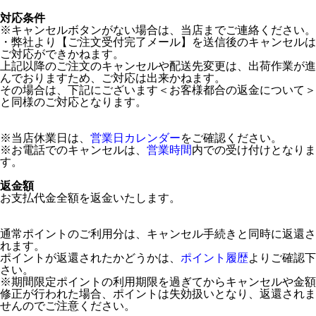
対応条件
※キャンセルボタンがない場合は、当店までご連絡ください。
・弊社より【ご注文受付完了メール】を送信後のキャンセルは
ご対応ができかねます。
上記以降のご注文のキャンセルや配送先変更は、出荷作業が進
んでおりますため、ご対応は出来かねます。
その場合は、下記にございます＜お客様都合の返金について＞
と同様のご対応となります。
※当店休業日は、
営業日カレンダー
をご確認ください。
※お電話でのキャンセルは、
営業時間
内での受け付けとなりま
す。
返金額
お支払代金全額を返金いたします。
通常ポイントのご利用分は、キャンセル手続きと同時に返還さ
れます。
ポイントが返還されたかどうかは、
ポイント履歴
よりご確認下
さい。
※期間限定ポイントの利用期限を過ぎてからキャンセルや金額
修正が行われた場合、ポイントは失効扱いとなり、返還されま
せんのでご注意ください。