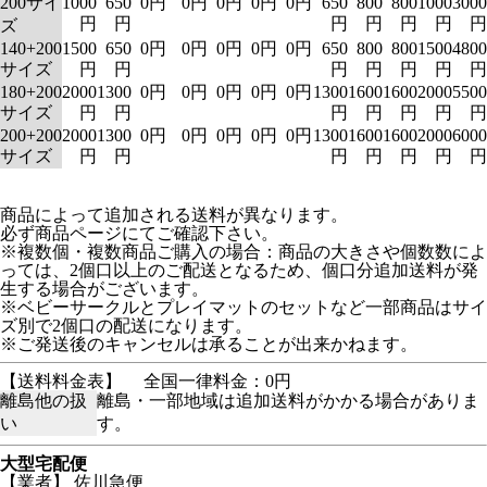
200サイ
1000
650
0円
0円
0円
0円
0円
650
800
800
1000
3000
円
円
円
円
円
円
円
ズ
140+200
1500
650
0円
0円
0円
0円
0円
650
800
800
1500
4800
サイズ
円
円
円
円
円
円
円
180+200
2000
1300
0円
0円
0円
0円
0円
1300
1600
1600
2000
5500
サイズ
円
円
円
円
円
円
円
200+200
2000
1300
0円
0円
0円
0円
0円
1300
1600
1600
2000
6000
サイズ
円
円
円
円
円
円
円
商品によって追加される送料が異なります。
必ず商品ページにてご確認下さい。
※複数個・複数商品ご購入の場合：商品の大きさや個数数によ
っては、2個口以上のご配送となるため、個口分追加送料が発
生する場合がございます。
※ベビーサークルとプレイマットのセットなど一部商品はサイ
ズ別で2個口の配送になります。
※ご発送後のキャンセルは承ることが出来かねます。
【送料料金表】
全国一律料金：0円
離島他の扱
離島・一部地域は追加送料がかかる場合がありま
い
す。
大型宅配便
【業者】 佐川急便