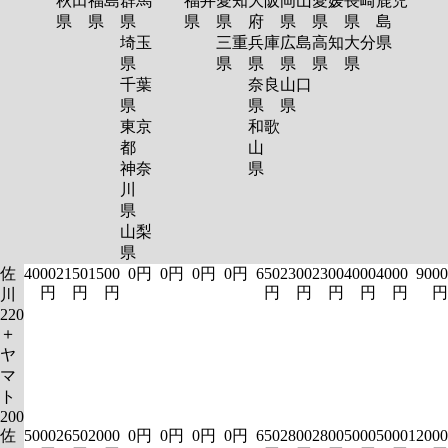
秋田
福島
群馬
福井
愛知
大阪
岡山
愛媛
長崎
鹿児
県
県
県
県
県
府
県
県
県
島
埼玉
三重
兵庫
広島
高知
大分
県
県
県
県
県
県
県
千葉
奈良
山口
県
県
県
東京
和歌
都
山
神奈
県
川
県
山梨
県
佐
4000
2150
1500
0円
0円
0円
0円
650
2300
2300
4000
4000
9000
円
円
円
円
円
円
円
円
円
川
220
＋
ヤ
マ
ト
200
佐
5000
2650
2000
0円
0円
0円
0円
650
2800
2800
5000
5000
12000