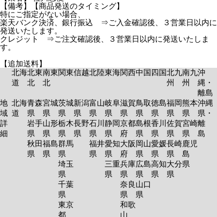
【備考】【商品発送のタイミング】
特にご指定がない場合、
楽天バンク決済、銀行振込 ⇒ご入金確認後、３営業日以内に
発送いたします。
クレジット ⇒ご注文確認後、３営業日以内に発送いたしま
す。
【追加送料】
北海
北東
南東
関東
信越
北陸
東海
関西
中国
四国
北九
南九
沖
道
北
北
州
州
縄・
離島
地
北海
青森
宮城
茨城
新潟
富山
岐阜
滋賀
鳥取
徳島
福岡
熊本
沖縄
域
道
県
県
県
県
県
県
県
県
県
県
県
県・
詳
岩手
山形
栃木
長野
石川
静岡
京都
島根
香川
佐賀
宮崎
離
細
県
県
県
県
県
県
府
県
県
県
県
島
秋田
福島
群馬
福井
愛知
大阪
岡山
愛媛
長崎
鹿児
県
県
県
県
県
府
県
県
県
島
埼玉
三重
兵庫
広島
高知
大分
県
県
県
県
県
県
県
千葉
奈良
山口
県
県
県
東京
和歌
都
山