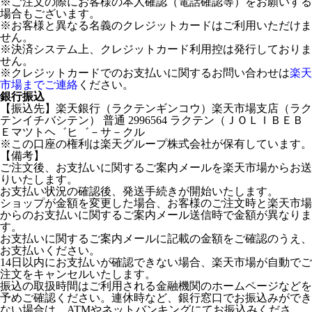
※ご注文の際にお客様の本人確認（電話確認等）をお願いする
場合もございます。
※お客様と異なる名義のクレジットカードはご利用いただけま
せん。
※決済システム上、クレジットカード利用控は発行しておりま
せん。
※クレジットカードでのお支払いに関するお問い合わせは
楽天
市場までご連絡
ください。
銀行振込
【振込先】楽天銀行（ラクテンギンコウ）楽天市場支店（ラク
テンイチバシテン） 普通 2996564 ラクテン（ＪＯＬＩＢＥＢ
Ｅマツトヘ゛ヒ゛－サ－クル
※この口座の権利は楽天グループ株式会社が保有しています。
【備考】
ご注文後、お支払いに関するご案内メールを楽天市場からお送
りいたします。
お支払い状況の確認後、発送手続きが開始いたします。
ショップが金額を変更した場合、お客様のご注文時と楽天市場
からのお支払いに関するご案内メール送信時で金額が異なりま
す。
お支払いに関するご案内メールに記載の金額をご確認のうえ、
お支払いください。
14日以内にお支払いが確認できない場合、楽天市場が自動でご
注文をキャンセルいたします。
振込の取扱時間はご利用される金融機関のホームページなどを
予めご確認ください。連休時など、銀行窓口でお振込みができ
ない場合は、ATMやネットバンキングにてお振込みくださ