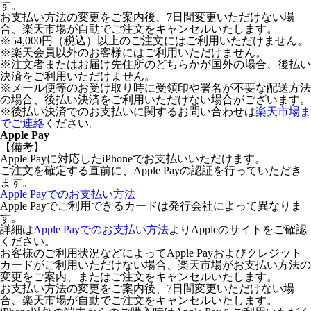
す。
お支払い方法の変更をご案内後、7日間変更いただけない場
合、楽天市場が自動でご注文をキャンセルいたします。
※54,000円（税込）以上のご注文にはご利用いただけません。
※楽天会員以外のお客様にはご利用いただけません。
※注文者またはお届け先住所のどちらかが国外の場合、後払い
決済をご利用いただけません。
※メール便等のお受け取り時に受領印や署名が不要な配送方法
の場合、後払い決済をご利用いただけない場合がございます。
※後払い決済でのお支払いに関するお問い合わせは
楽天市場ま
でご連絡
ください。
Apple Pay
【備考】
Apple Payに対応したiPhoneでお支払いいただけます。
ご注文を確定する直前に、Apple Payの認証を行っていただき
ます。
Apple Payでのお支払い方法
Apple Payでご利用できるカードは発行会社によって異なりま
す。
詳細は
Apple Payでのお支払い方法
よりAppleのサイトをご確認
ください。
お客様のご利用状況などによってApple Payおよびクレジット
カードがご利用いただけない場合、楽天市場がお支払い方法の
変更をご案内、またはご注文をキャンセルいたします。
お支払い方法の変更をご案内後、7日間変更いただけない場
合、楽天市場が自動でご注文をキャンセルいたします。