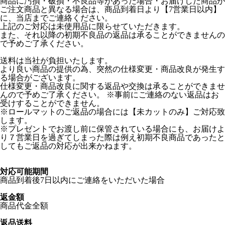
商品に汚損・破損・不良品等があった場合・お届けした商品が
ご注文商品と異なる場合は、商品到着日より【7営業日以内】
に、当店までご連絡ください。
上記のご対応は未使用品に限らせていただきます。
また、それ以降の初期不良品の返品は承ることができませんの
で予めご了承ください。
送料は当社が負担いたします。
より良い商品の提供の為、突然の仕様変更・商品改良が発生す
る場合がございます。
仕様変更・商品改良に関する返品や交換は承ることができませ
んので予めご了承ください。 ※事前にご連絡のない返品はお
受けすることができません。
※ロールマットのご返品の場合には【未カットのみ】ご対応致
します。
※プレゼントでお渡し前に保管されている場合にも、お届けよ
り７営業日を過ぎてしまった際は例え初期不良商品であったと
してもご返品の対応が出来かねます。
対応可能期間
商品到着後7日以内にご連絡をいただいた場合
返金額
商品代金全額
返品送料