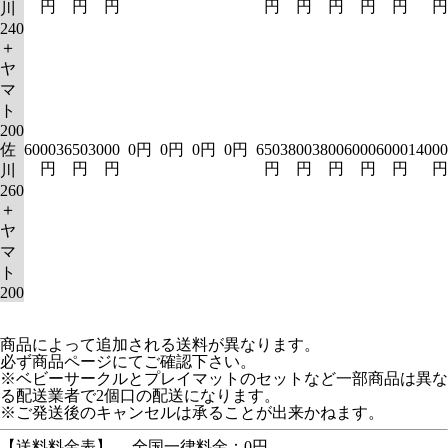
円
円
円
円
円
円
円
円
円
川
240
＋
ヤ
マ
ト
200
佐
6000
3650
3000
0円
0円
0円
0円
650
3800
3800
6000
6000
14000
円
円
円
円
円
円
円
円
円
川
260
＋
ヤ
マ
ト
200
商品によって追加される送料が異なります。
必ず商品ページにてご確認下さい。
※ベビーサークルとプレイマットのセットなど一部商品は異な
る配送業者で2個口の配送になります。
※ご発送後のキャンセルは承ることが出来かねます。
【送料料金表】
全国一律料金：0円