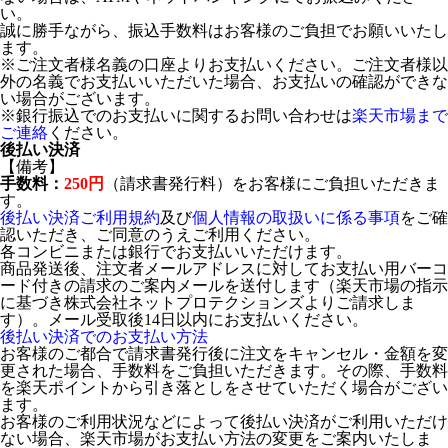
い。
誠に勝手ながら、振込手数料はお客様のご負担でお願いいたし
ます。
※ご注文者様名義の口座よりお支払いください。ご注文者様以
外の名義でお支払いいただいた場合、お支払いの確認ができな
い場合がございます。
※銀行振込でのお支払いに関するお問い合わせは
楽天市場まで
ご連絡
ください。
後払い決済
【備考】
手数料：
250円
（請求書発行料）をお客様にご負担いただきま
す。
後払い決済ご利用規約
及び
個人情報の取扱いに係る事項
をご確
認いただき、ご同意のうえご利用ください。
各コンビニまたは銀行でお支払いいただけます。
商品発送後、注文者メールアドレスに対してお支払い用バーコ
ード付きの請求のご案内メールを送付します（楽天市場の指示
に基づき株式会社ネットプロテクションズよりご請求しま
す）。メール受取後14日以内にお支払いください。
後払い決済でのお支払い方法
お客様のご都合で請求書発行後に注文をキャンセル・金額を変
更された場合、手数料をご負担いただきます。その際、手数料
を楽天ポイントから引き落としをさせていただく場合がござい
ます。
お客様のご利用状況などによって後払い決済がご利用いただけ
ない場合、楽天市場がお支払い方法の変更をご案内いたしま