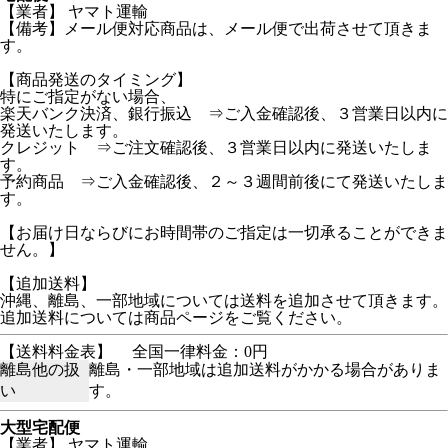
【業者】 ヤマト運輸
【備考】メール便対応商品は、メール便で出荷させて頂きま
す。
【商品発送のタイミング】
特にご指定がない場合、
楽天バンク決済、銀行振込 ⇒ご入金確認後、３営業日以内に
発送いたします。
クレジット ⇒ご注文確認後、３営業日以内に発送いたしま
す。
予約商品 ⇒ご入金確認後、２～３週間前後にて発送いたしま
す。
【お届け日ならびにお時間帯のご指定は一切承ることができま
せん。】
【追加送料】
沖縄、離島、一部地域については送料を追加させて頂きます。
追加送料については商品ページをご覧ください。
【送料料金表】
全国一律料金：0円
離島他の扱
離島・一部地域は追加送料がかかる場合がありま
い
す。
大型宅配便
【業者】 ヤマト運輸