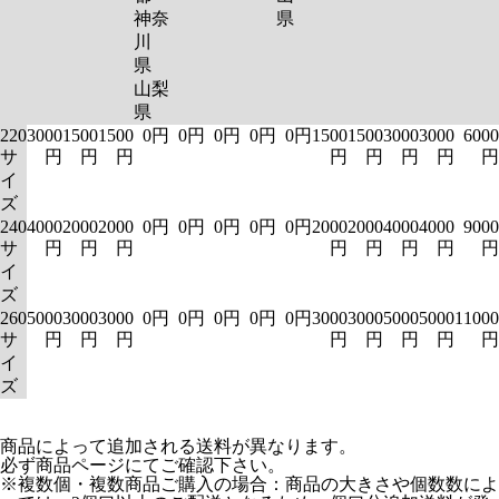
神奈
県
川
県
山梨
県
220
3000
1500
1500
0円
0円
0円
0円
0円
1500
1500
3000
3000
6000
サ
円
円
円
円
円
円
円
円
イ
ズ
240
4000
2000
2000
0円
0円
0円
0円
0円
2000
2000
4000
4000
9000
サ
円
円
円
円
円
円
円
円
イ
ズ
260
5000
3000
3000
0円
0円
0円
0円
0円
3000
3000
5000
5000
11000
サ
円
円
円
円
円
円
円
円
イ
ズ
商品によって追加される送料が異なります。
必ず商品ページにてご確認下さい。
※複数個・複数商品ご購入の場合：商品の大きさや個数数によ