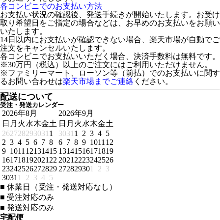
各コンビニでのお支払い方法
お支払い状況の確認後、発送手続きが開始いたします。お受け
取り希望日をご指定の場合などは、お早めのお支払いをお願い
いたします。
14日以内にお支払いが確認できない場合、楽天市場が自動でご
注文をキャンセルいたします。
各コンビニでお支払いいただく場合、決済手数料は無料です。
※30万円（税込）以上のご注文にはご利用いただけません。
※ファミリーマート、ローソン等（前払）でのお支払いに関す
るお問い合わせは
楽天市場までご連絡
ください。
配送について
受注・発送カレンダー
2026年8月
2026年9月
日
月
火
水
木
金
土
日
月
火
水
木
金
土
26
27
28
29
30
31
1
30
31
1
2
3
4
5
2
3
4
5
6
7
8
6
7
8
9
10
11
12
9
10
11
12
13
14
15
13
14
15
16
17
18
19
16
17
18
19
20
21
22
20
21
22
23
24
25
26
23
24
25
26
27
28
29
27
28
29
30
1
2
3
30
31
1
2
3
4
5
■
休業日（受注・発送対応なし）
■
受注対応のみ
■
発送対応のみ
宅配便