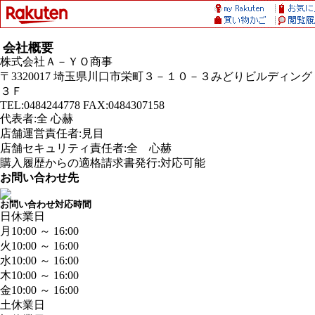
会社概要
株式会社Ａ－ＹＯ商事
〒3320017 埼玉県川口市栄町３－１０－３みどりビルディング
３Ｆ
TEL:0484244778 FAX:0484307158
代表者:全 心赫
店舗運営責任者:見目
店舗セキュリティ責任者:全 心赫
購入履歴からの適格請求書発行:対応可能
お問い合わせ先
お問い合わせ対応時間
日
休業日
月
10:00 ～ 16:00
火
10:00 ～ 16:00
水
10:00 ～ 16:00
木
10:00 ～ 16:00
金
10:00 ～ 16:00
土
休業日