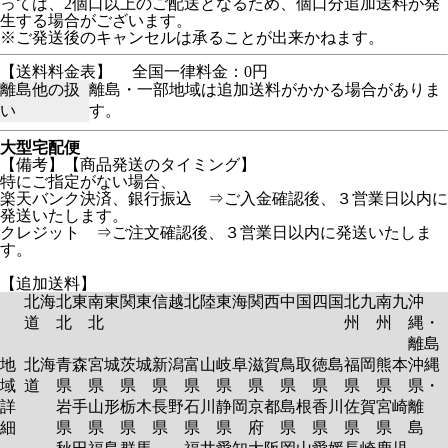
っては、2個口以上のご配送となるため、個口分追加送料が発
生する場合がございます。
※ご発送後のキャンセルは承ることが出来かねます。
【送料料金表】
全国一律料金：0円
離島他の扱
離島・一部地域は追加送料がかかる場合がありま
い
す。
大型宅配便
【備考】【商品発送のタイミング】
特にご指定がない場合、
楽天バンク決済、銀行振込 ⇒ご入金確認後、３営業日以内に
発送いたします。
クレジット ⇒ご注文確認後、３営業日以内に発送いたしま
す。
【追加送料】
北海
北東
南東
関東
信越
北陸
東海
関西
中国
四国
北九
南九
沖
道
北
北
州
州
縄・
離島
地
北海
青森
宮城
茨城
新潟
富山
岐阜
滋賀
鳥取
徳島
福岡
熊本
沖縄
域
道
県
県
県
県
県
県
県
県
県
県
県
県・
詳
岩手
山形
栃木
長野
石川
静岡
京都
島根
香川
佐賀
宮崎
離
細
県
県
県
県
県
県
府
県
県
県
県
島