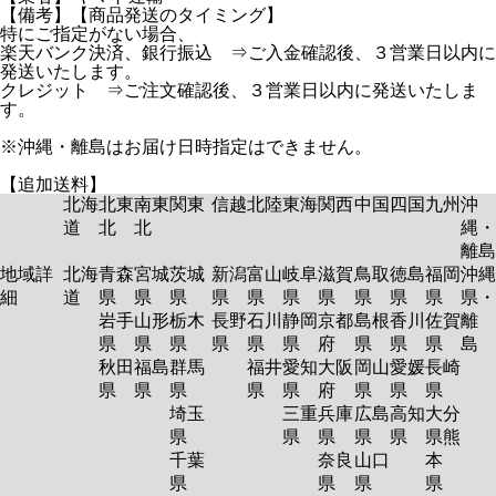
【備考】【商品発送のタイミング】
特にご指定がない場合、
楽天バンク決済、銀行振込 ⇒ご入金確認後、３営業日以内に
発送いたします。
クレジット ⇒ご注文確認後、３営業日以内に発送いたしま
す。
※沖縄・離島はお届け日時指定はできません。
【追加送料】
北海
北東
南東
関東
信越
北陸
東海
関西
中国
四国
九州
沖
道
北
北
縄・
離島
地域詳
北海
青森
宮城
茨城
新潟
富山
岐阜
滋賀
鳥取
徳島
福岡
沖縄
細
道
県
県
県
県
県
県
県
県
県
県
県・
岩手
山形
栃木
長野
石川
静岡
京都
島根
香川
佐賀
離
県
県
県
県
県
県
府
県
県
県
島
秋田
福島
群馬
福井
愛知
大阪
岡山
愛媛
長崎
県
県
県
県
県
府
県
県
県
埼玉
三重
兵庫
広島
高知
大分
県
県
県
県
県
県熊
千葉
奈良
山口
本
県
県
県
県