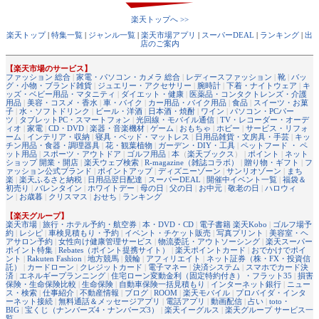
楽天トップへ >>
楽天トップ
|
特集一覧
|
ジャンル一覧
|
楽天市場アプリ
|
スーパーDEAL
|
ランキング
|
出
店のご案内
【楽天市場のサービス】
ファッション 総合
|
家電・パソコン・カメラ 総合
|
レディースファッション
|
靴
|
バッ
グ・小物・ブランド雑貨
|
ジュエリー・アクセサリー
|
腕時計
|
下着・ナイトウェア
|
キ
ッズ・ベビー用品・マタニティ
|
ダイエット・健康
|
医薬品・コンタクトレンズ・介護
用品
|
美容・コスメ・香水
|
車・バイク
|
カー用品・バイク用品
|
食品
|
スイーツ・お菓
子
|
水・ソフトドリンク
|
ビール・洋酒
|
日本酒・焼酎
|
ワイン
|
パソコン・PCパー
ツ
|
タブレットPC・スマートフォン
|
光回線・モバイル通信
|
TV・レコーダー・オーデ
ィオ
|
家電
|
CD・DVD
|
楽器・音楽機材
|
ゲーム
|
おもちゃ
|
ホビー
|
サービス・リフォ
ーム
|
インテリア・収納
|
寝具・ベッド・マットレス
|
日用品雑貨・文房具・手芸
|
キッ
チン用品・食器・調理器具
|
花・観葉植物
|
ガーデン・DIY・工具
|
ペットフード ・ ペ
ット用品
|
スポーツ・アウトドア
|
ゴルフ用品
|
本
（
楽天ブックス
） |
ポイント
|
ネット
ショップ 開業・開店
|
楽天ウェブ検索
|
R-magazine（雑誌コラボ）
|
贈り物・ギフト
|
フ
ァッション公式ブランド
|
ポイントアップ
|
ディズニーゾーン
|
サンリオゾーン
|
まち
楽
|
楽天ふるさと納税
|
日用品翌日配達
|
スーパーDEAL
|
開催中イベント一覧
|
福袋＆
初売り
|
バレンタイン
|
ホワイトデー
|
母の日
|
父の日
|
お中元
|
敬老の日
|
ハロウィ
ン
|
お歳暮
|
クリスマス
|
おせち
|
ランキング
【楽天グループ】
楽天市場
|
旅行・ホテル予約・航空券
|
本・DVD・CD
|
電子書籍 楽天Kobo
|
ゴルフ場予
約
|
レシピ
|
車検見積もり・予約
|
イベント・チケット販売
|
写真プリント
|
美容室・ヘ
アサロン予約
|
女性向け健康管理サービス
|
物流委託・アウトソーシング
|
楽天スーパー
ポイント特集
|
Rebates（ポイント提携サイト）
|
楽天ポイントカード
|
おでかけでポイ
ント
|
Rakuten Fashion
|
地方競馬
|
競輪
|
アフィリエイト
|
ネット証券（株・FX・投資信
託）
|
カードローン
|
クレジットカード
|
電子マネー
|
決済システム
|
スマホでカード決
済
|
エネルギープランニング
|
住宅ローン変動金利（固定特約付き）・フラット35
|
損害
保険・生命保険比較
|
生命保険
|
自動車保険一括見積もり
|
インターネット銀行
|
ニュー
ス・検索
|
仕事紹介
|
不動産情報
|
ブログ
|
ROOM
|
楽天モバイル
|
プロバイダ・インタ
ーネット接続
|
無料通話＆メッセージアプリ
|
電話アプリ
|
動画配信
|
占い
|
toto・
BIG
|
宝くじ（ナンバーズ4・ナンバーズ3）
|
楽天イーグルス
|
楽天グループ サービス一
覧