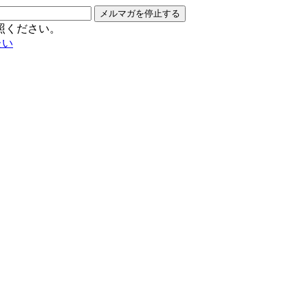
メルマガを停止する
照ください。
たい