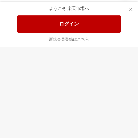
食品と日用品がお
掲載アイテム全品
日
得！
20%以上OFF！
ポ
ようこそ 楽天市場へ
ログイン
あなたはポイント
合計
倍
新規会員登録はこちら
最近チェックした商品
すべて見る