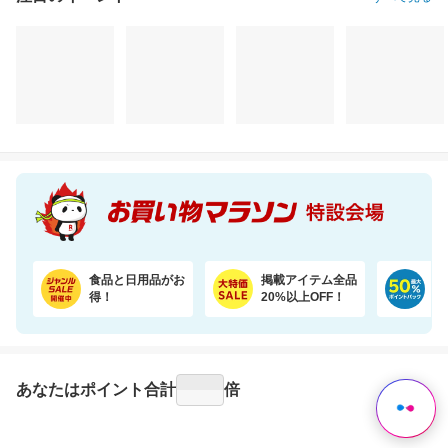
注目のイベント
すべて見る
＼7％OFF！ふんわり柔らか／大容量48ロール！2倍巻きトイレットペーパー
プレイマット付きで安心・快適な遊び空間
3,880円
35,600円
3,
割引価格
割引価格
割引価格
3,580
30,260
2,980
円
円
円