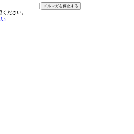
メルマガを停止する
照ください。
たい