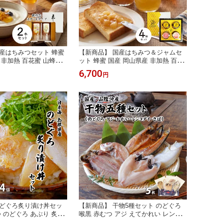
産はちみつセット 蜂蜜
【新商品】 国産はちみつ＆ジャムセ
 非加熱 百花蜜 山蜂蜜
ット 蜂蜜 国産 岡山県産 非加熱 百花
はちみつ ハチミツ スタ
蜜 山蜂蜜 いちごジャム ももジャム
6,700
円
止弁容器 贈答品 贈り物
はちみつ 純粋はちみつ ハチミツ スタ
フト 贈答品 母の日 敬
ンドタイプ 贈答品 贈り物 プレゼント
 お歳暮 送料無料 北海
ギフト 贈答品 母の日 敬老の日 お中
域配送不可
元 お歳暮 送料無料 北海道沖縄一部地
域配送不可
のどぐろ炙り漬け丼セッ
【新商品】 干物5種セット のどぐろ
つ のどぐろ あぶり 炙り
喉黒 赤むつ アジ えてかれい レンコ