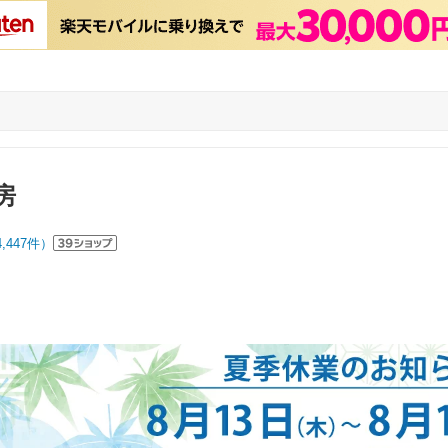
房
4,447
件）