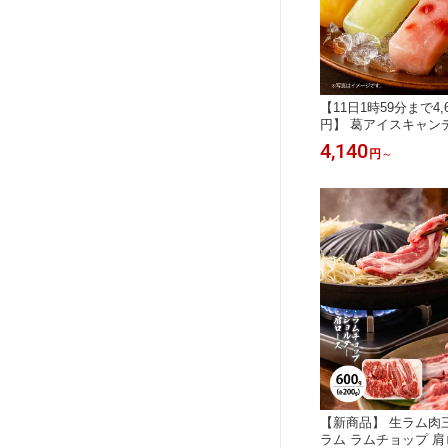
【11日1時59分まで4,6
円】 葛アイスキャン
ト 8本セット 選べる
4,140
円
～
堂 くず 葛 アイス 
アイス シャリもち食
ヘルシー 贈り物 プレ
スイーツ 母の日 北
配送不可
【新商品】 生ラム肉
ラム ラムチョップ 肩