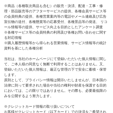
※商品（各種取次商品も含む）の販売・決済、配達・工事・修
理・部品販売等のアフターサービスの提供、各種会員サービス等
の会員特典の提供、各種営業案内等の電話やメール連絡及び広告
宣伝物の送付、各種懸賞等の応募受付、各種景品等の発送、 リコ
ール情報等の提供、サービス向上を目的としたアンケート調査
※各種サービス等の会員特典の利用及び各種お問い合わせに関す
る対応情報
※購入履歴情報等から得られる営業情報、サービス情報等の統計
資料を基にした各種分析
当社は、当社のホームページにて登録いただいた個人情報に関し
て、ご本人様の同意なく無断で利用することはありません。又、
登録いただいた個人情報は、厳正な管理の下で安全に蓄積・保管
します。
原則として、プライバシー情報は開示いたしませんが、日本国の
法律に則って要求された場合や当社の権利や財産を保護する目的
においては、この限りではありません。その際も、必要最低限の
みを公開するよう努力します。
※クレジットカード情報の取り扱いについて
お客様がクレジットカード（以下カード）での決済をご希望され