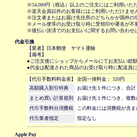
※54,000円（税込）以上のご注文にはご利用いた
※楽天会員以外のお客様にはご利用いただけませ
※注文者またはお届け先住所のどちらかが国外の
※メール便等のお受け取り時に受領印や署名が不
※後払い決済でのお支払いに関するお問い合わせ
代金引換
【業者】日本郵便 ヤマト運輸
【備考】
●ご注文後にショップからメールにてお支払い総
●代金は配達された商品のお受け取り時に配送員
【代引手数料料金表】 全国一律料金： 320円
高額購入割引特典
お届け先１件につき、合計
まとめ買い計算規則
お届け先１件につき、複数
代引手数料分消費税
この料金には消費税が含ま
代引業者指定
指定なし
Apple Pay