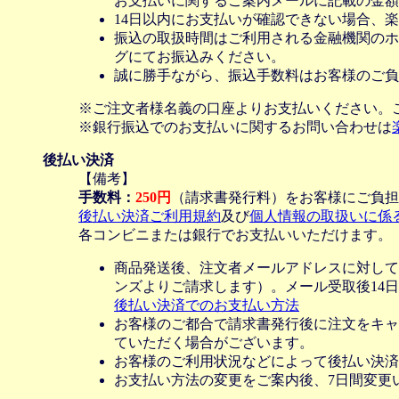
お支払いに関するご案内メールに記載の金額
14日以内にお支払いが確認できない場合、
振込の取扱時間はご利用される金融機関のホ
グにてお振込みください。
誠に勝手ながら、振込手数料はお客様のご負
※ご注文者様名義の口座よりお支払いください。
※銀行振込でのお支払いに関するお問い合わせは
後払い決済
【備考】
手数料：
250円
（請求書発行料）をお客様にご負担
後払い決済ご利用規約
及び
個人情報の取扱いに係
各コンビニまたは銀行でお支払いいただけます。
商品発送後、注文者メールアドレスに対して
ンズよりご請求します）。メール受取後14
後払い決済でのお支払い方法
お客様のご都合で請求書発行後に注文をキャ
ていただく場合がございます。
お客様のご利用状況などによって後払い決済
お支払い方法の変更をご案内後、7日間変更