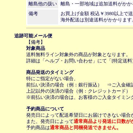
離島他の扱い
離島・一部地域は追加送料がかか
備考
お買上げ金額 税込￥3980以上で
海外配送は別途送料がかかります
追跡可能メール便
【備考】
対象商品
送料無料ライン対象外の商品が対象となります。
詳細は「ヘルプ・お問い合わせ」にて「[特定送料
商品発送のタイミング
特にご指定がない場合、
前払い決済の場合（例：銀行振込） ⇒ご入金確
上記以外の決済の場合（例：クレジットカード）
※前払い決済の場合は、お客様のご入金タイミン
予約商品について
発売日によって配送希望日にお届けできない場合
また、発売日によって
通常商品より発送に日数が
予約商品は
通常商品と同梱発送できません。