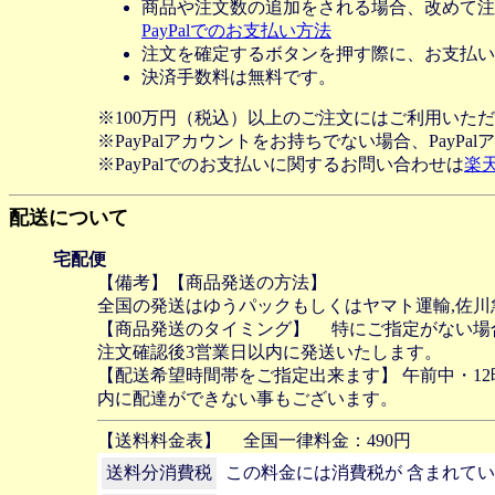
商品や注文数の追加をされる場合、改めて注
PayPalでのお支払い方法
注文を確定するボタンを押す際に、お支払い
決済手数料は無料です。
※100万円（税込）以上のご注文にはご利用いた
※PayPalアカウントをお持ちでない場合、PayP
※PayPalでのお支払いに関するお問い合わせは
楽
配送について
宅配便
【備考】【商品発送の方法】
全国の発送はゆうパックもしくはヤマト運輸,佐
【商品発送のタイミング】 特にご指定がない場
注文確認後3営業日以内に発送いたします。
【配送希望時間帯をご指定出来ます】 午前中・12時
内に配達ができない事もございます。
【送料料金表】
全国一律料金：490円
送料分消費税
この料金には消費税が 含まれて