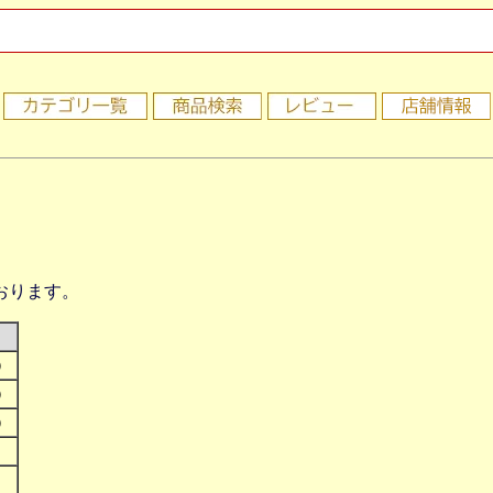
おります。
す）
す）
す）