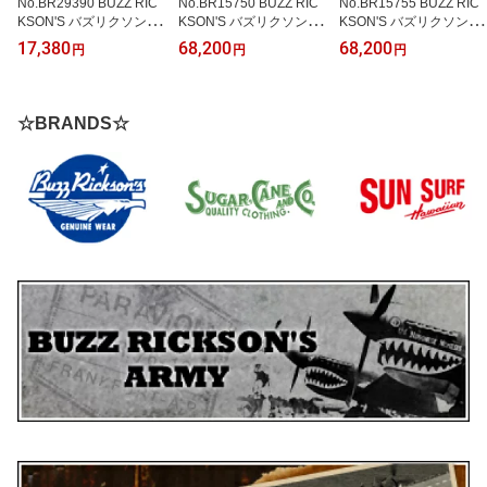
No.BR29390 BUZZ RIC
No.BR15750 BUZZ RIC
No.BR15755 BUZZ RIC
KSON'S バズリクソンズ
KSON'S バズリクソンズ
KSON'S バズリクソンズt
HERRINGBONE WORK
TANK PATCH POCKE
ype TANK SLASH POCK
17,380
68,200
68,200
円
円
円
SHIRT
T“BUZZ RICKSON CO.”
ET“BUZZ RICKSON MF
G. CO.”
☆BRANDS☆