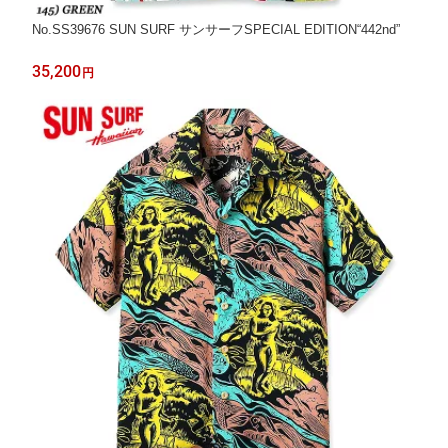
No.SS39676 SUN SURF サンサーフSPECIAL EDITION“442nd”
35,200
円