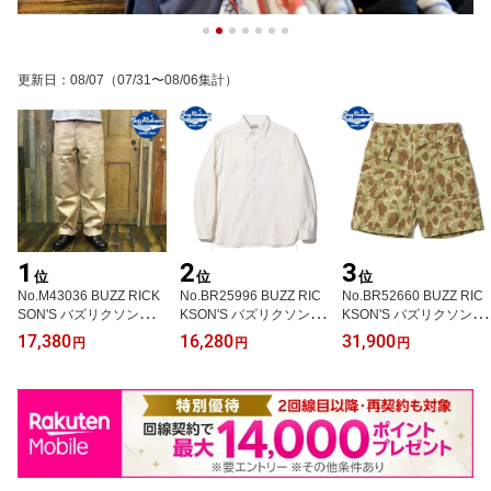
更新日
：
08/07
（07/31〜08/06集計）
1
2
3
位
位
位
No.M43036 BUZZ RICK
No.BR25996 BUZZ RIC
No.BR52660 BUZZ RIC
SON'S バズリクソンズE
KSON'S バズリクソンズ
KSON'S バズリクソンズ
ARLY MILITARY CHINO
WHITE CHAMBRAY WO
TROUSERS, HERRING
17,380
16,280
31,900
円
円
円
S “1942 MODEL”
RK SHIRT
BONE TWILLCAMOUFL
AGE SHORTS