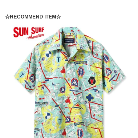
☆RECOMMEND ITEM☆