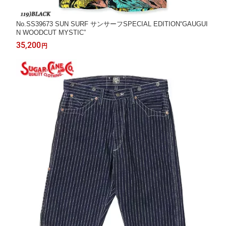
No.SS39673 SUN SURF サンサーフSPECIAL EDITION“GAUGUI
N WOODCUT MYSTIC”
35,200
円