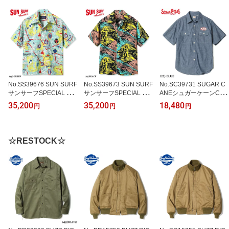
No.SS39676 SUN SURF
No.SS39673 SUN SURF
No.SC39731 SUGAR C
サンサーフSPECIAL EDI
サンサーフSPECIAL EDI
ANEシュガーケーンCHA
TION“442nd”
TION“GAUGUIN WOOD
MBRAY WORK SHIRTwit
35,200
35,200
18,480
円
円
円
CUT MYSTIC”
h CHAIN EMBROIDERE
D
☆RESTOCK☆