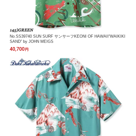
No.SS39740 SUN SURF サンサーフKEONI OF HAWAII“WAIKIKI
SAND” by JOHN MEIGS
40,700
円