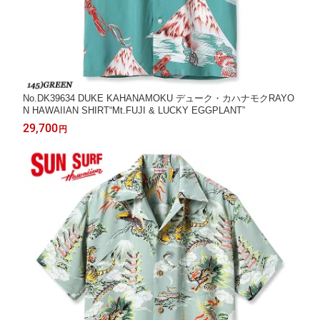
No.DK39634 DUKE KAHANAMOKU デューク・カハナモクRAYO
N HAWAIIAN SHIRT“Mt.FUJI & LUCKY EGGPLANT”
29,700
円