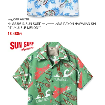
No.SS39613 SUN SURF サンサーフS/S RAYON HAWAIIAN SHI
RT“UKULELE MELODY”
18,480
円