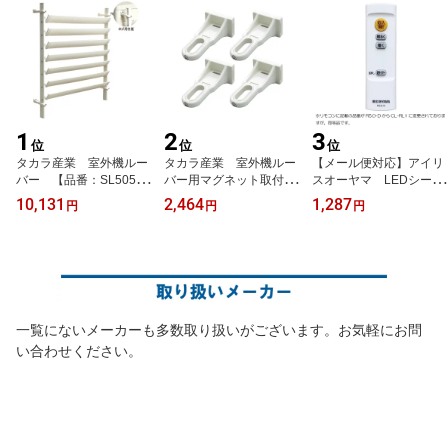
1
2
3
位
位
位
タカラ産業 室外機ルー
タカラ産業 室外機ルー
【メール便対応】アイリ
バー 【品番：SL505
バー用マグネット取付台
スオーヤマ LEDシーリ
7】
座セット 【品番：SLK-
ングライト 5.0シリーズ
10,131
2,464
1,287
円
円
円
50】
専用リモコン CL-RL1
【品番：665974】
一覧にないメーカーも多数取り扱いがございます。お気軽にお問
い合わせください。