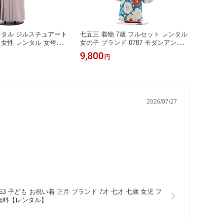
ンタル ジルスチュアート
七五三 着物 7歳 フルセット レンタル
七五三 
 女性 レンタル 女袴レ
女の子 ブランド 0787 モダンアンテナ
スチュ
JILLSTUART ピンク×パ
赤アンティークグリーン 753 子ども
ル 34
9,800
12,8
円
袴セット 着物 二尺袖
お祝い着 正月 7歳 7才 モダンアンテ
白 花
セット 女性 レディース
ナ 古典 女児 7歳着物 レトロ モダン
きもの
生 卒業式 謝恩会 新品
アンティーク きものレンタル 新品足
ント 
ト 往復送料無料【レン
袋プレゼント 往復送料無料【レンタ
ル】
2026/07/27
753 子ども お祝い着 正月 ブランド 7才 七才 七歳 女児 フ
無料【レンタル】