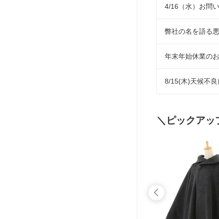
4/16（水）お
弊社の名を語る
年末年始休業の
8/15(木)天候
＼ピックアッ