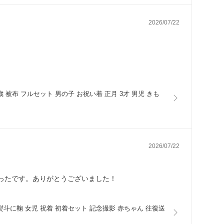
2026/07/22
歳 被布 フルセット 男の子 お祝い着 正月 3才 男児 きも
2026/07/22
ったです。ありがとうございました！
 熨斗に鞠 女児 祝着 初着セット 記念撮影 赤ちゃん 往復送