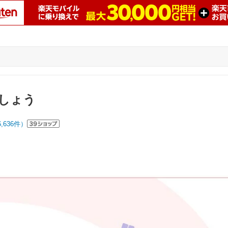
しょう
6,636
件）