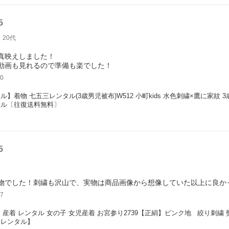
5
20代
真映えしました！
0
ル】着物 七五三レンタル(3歳男児被布)W512 小町kids 水色刺繍×鷹に家紋 3
タル〔往復送料無料〕
5
物でした！刺繍も沢山で、実物は商品画像から想像していた以上に良か
7
 産着 レンタル 女の子 女児産着 お宮参り2739【正絹】ピンク地   絞り刺繍
【レンタル】