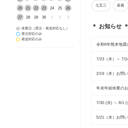
七五三
産着
20
21
22
23
24
25
26
27
28
29
30
1
2
3
＊ お知らせ 
休業日（受注・発送対応なし）
受注対応のみ
発送対応のみ
令和8年熊本地震
7/23（木）～ 
2/19（木）お
年末年始休業の
7/30 (水) ～ 
5/21（水）お