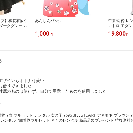
ープ】和装着物ケ
あんしんパック
卒業式 袴 レ
 ダークグレー
レトロ モダン
地コート 着物用
ンタル h096 
1,000
19,800
円
円
)
ープル 卒業式
着物 袴 フル
大学生 専門学
足袋プレゼン
タル】
5
デザインもオトナ可愛い
お借りできました！
付属のものは使わず、自分で用意したものを使用しました
1
物 7歳 フルセット レンタル 女の子 7696 JILLSTUART アネモネ ブラウン 
レンタル 7歳着物フルセット きものレンタル 新品足袋プレゼント 往復送料