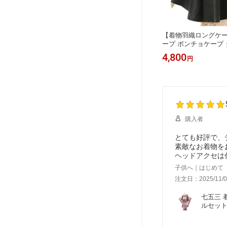
753 ジル
【レンタル】〔紋付羽織袴 〔成人式
【着物羽織ロングケ
三レンタ
レンタル 〔レンタル 紋付き袴 〔紋付
ープ ポンチョケープ
フホワイト×
袴 男性用袴レンタルmen0006 黒紋
【着物レンタル】 無
14,800
4,800
円
円
 七歳女児
付×白黒縞〔成人式 袴 レンタル 男
ポンチョ(10P03Dec16
袋プレゼ
〔結婚式 〔新郎紋服 〔成人式 〔フル
ル】
セット 〔往復送料無料 fy16REN07
購入者
とても好評で、
素敵なお着物を
ヘッドアクセは
子供へ｜はじめて
注文日：2025/11/0
七五三 着
ルセット