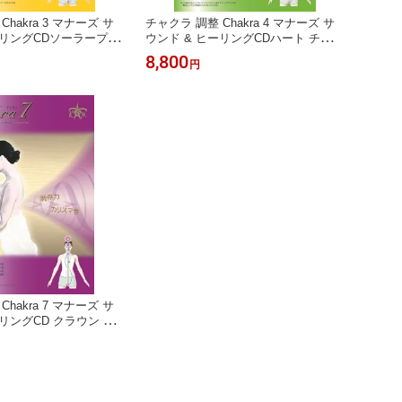
hakra 3 マナーズ サ
チャクラ 調整 Chakra 4 マナーズ サ
ーリングCDソーラープレ
ウンド & ヒーリングCDハート チャク
ラ 黄色 幸福 疲労 リラ
ラ 緑 愛 優しさ 愛情 リラックス 落ち
8,800
円
瞑想 不眠 睡眠 サイマテ
着く 癒し 瞑想 不眠 睡眠 サイマティ
療法 音響療法 特殊音
クス 音響振動療法 音響療法 特殊音響
ミュージック ヒーリン
ヒーリングミュージック ヒーリング
BGM yoga ヨガ 音楽
チルアウト BGM yoga ヨガ 音楽 曲
試聴OK
hakra 7 マナーズ サ
ーリングCD クラウン チ
性 直観力 高次元 宇宙と
ラックス 癒やし ヨガ
イマティクス 音響振動療
特殊音響 ヒーリングミュ
ジーリスニング BGM