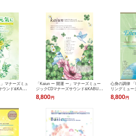
に」マナーズミュ
「Kaiun ー 開運 ー」マナーズミュー
心身の調律 「En
ウンド&KABU
ジックCDマナーズサウンド&KABUT
リングミュー
ジックCD癒しの
OヒーリングミュージックCD癒しの
ドCD 癒しの
8,800
8,800
円
円
 瞑想 ヒーリン
音楽 ヒーリング ヨガ 瞑想 ヒーリン
ック 未病予防
マティクス 音響
グ音楽 癒し音楽 サイマティクス 音響
瞑想 快眠 睡
音響 試聴 heal
振動療法 音響療法 特殊音響 試聴 heal
音響振動療法 
ing
ルアウト 視聴ok k
c