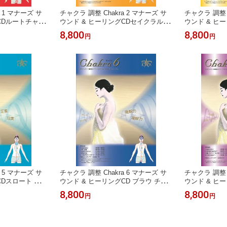
a 1 マナーズ サ
チャクラ 調整 Chakra 2 マナーズ サ
チャクラ 調整 C
CDルートチャク
ウンド & ヒーリングCDセイクラル チ
ウンド & ヒ
 前向き 決断力
ャクラ オレンジ 感受性 個性 創造性
クサス チャク
8,800
8,800
円
円
 瞑想 快眠 サイ
認知力 想像力 リラックス 癒し 瞑想
ックス 癒し 
法 音響療法 特
サイマティクス音響振動療法 音響療
ィクス音響振動
ュージック ヒー
法 特殊音響 ヒーリングミュージック
響 ヒーリング
 yoga ヨガ 音
ヒーリング チルアウト BGM yoga 音
グ チルアウト 
楽 試聴OK
曲 試聴OK
a 5 マナーズ サ
チャクラ 調整 Chakra 6 マナーズ サ
チャクラ 調整 C
CDスロート チャ
ウンド & ヒーリングCD ブラウ チャ
ウンド & ヒ
喉 表現力 人間関
クラ 藍色 第三の目 第六感 直観 知性
ャクラ 紫 霊
8,800
8,800
円
円
ヨガ 瞑想 サイマ
理解 判断力 リラックス 癒し ヨガ 瞑
のつながり リ
 音響療法 特殊
想 サイマティクス 音響振動療法 音響
瞑想 癒し サ
ージック ヒーリ
療法 特殊音響 ヒーリングミュージッ
法 音響療法 
yoga 音楽 試聴
ク ヒーリング チルアウト BGM 試聴
ージック イー
----