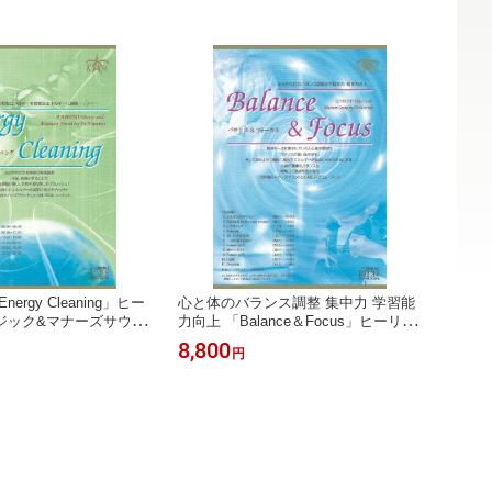
ergy Cleaning」ヒー
心と体のバランス調整 集中力 学習能
ジック&マナーズサウン
力向上 「Balance＆Focus」ヒーリン
音楽 ヒーリングミュージ
グミュージック&マナーズサウンドCD
8,800
円
 リラックス 癒し ヨガ
癒しの音楽 ヒーリング音楽 記憶力 熱
眠 調和 サイマティクス
中 自信 推進力 精神力 活力 生命力 癒
音響療法 BGM ヨガ チ
し ヨガ 瞑想 サイマティクス 音響振
abuto healing musi
動療法 音響療法 特殊音響 BGM チル
アウト