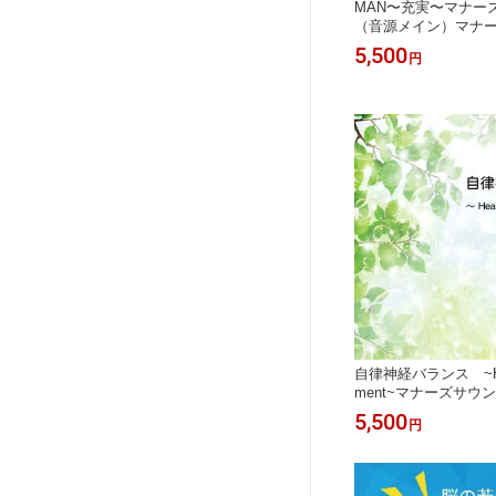
MAN〜充実〜マナー
（音源メイン）マナー
響振動療法 音響療法
5,500
円
マナーズ 特殊音響
自律神経バランス ~Heal
ment~マナーズサウ
イン）マナーズサウン
5,500
円
法 音響療法 サイマテ
特殊音響