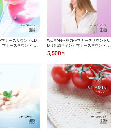
〜マナーズサウンドCD
WOMAN〜魅力〜マナーズサウンドC
）マナーズサウンド 音
D（音源メイン）マナーズサウンド 音
響療法 サイマティクス
響振動療法 音響療法 サイマティクス
5,500
円
音響
マナーズ 特殊音響