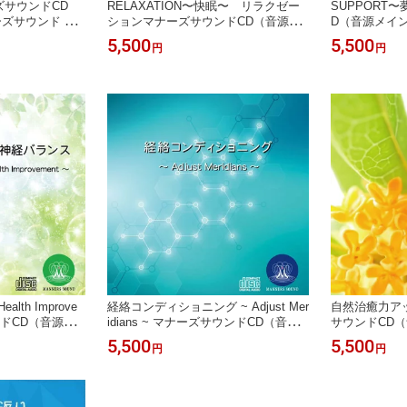
ズサウンドCD
RELAXATION〜快眠〜 リラクゼー
SUPPORT
ズサウンド 音
ションマナーズサウンドCD（音源メ
D（音源メイ
 サイマティクス
イン）マナーズサウンド 音響振動療
響振動療法 音
5,500
5,500
円
円
法 音響療法 サイマティクス マナーズ
マナーズ 特殊
特殊音響CD
th Improve
経絡コンディショニング ~ Adjust Mer
自然治癒力アッ
ンドCD（音源メ
idians ~ マナーズサウンドCD（音源
サウンドCD
ド 音響振動療
メイン）マナーズサウンド 音響振動
サウンド 音響
5,500
5,500
円
円
ィクス マナーズ
療法 音響療法 サイマティクス マナー
マティクス マ
ズ 特殊音響