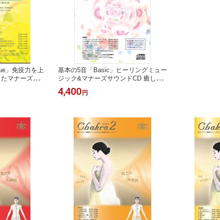
cue」免疫力を上
基本の5音「Basic」ヒーリングミュー
したマナーズサウ
ジック&マナーズサウンドCD 癒しの
ュージック&マ
音楽 ヒーリングミュージック 心身を
4,400
円
イマティクス 音
整える 愛 生命力 リラックス チルア
未病予防 疲労回
ウト ヨガ 未病 瞑想 快眠 ヒーリング
ルアウト 癒し cd
音楽 癒し音楽 サイマティクス 音響振
動療法 音響療法 特殊音響 試聴 healin
g