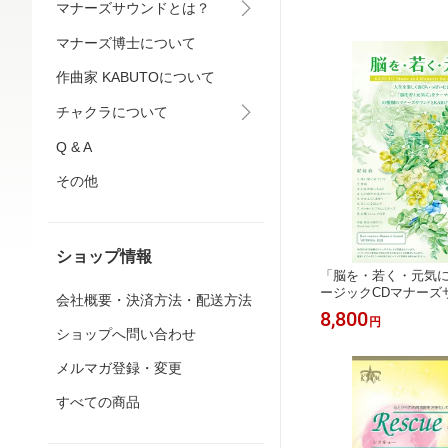
マナーズサウンドとは？
マナーズ博士について
作曲家 KABUTOについて
チャクラについて
Q & A
その他
ショップ情報
「脳を・若く・元気
ージックCDマナーズサ
会社概要・決済方法・配送方法
TOヒーリングミュー
8,800
円
音楽 ヒーリング ヨガ
ショップへ問い合わせ
グ音楽 癒し音楽 サイ
振動療法 音響療法 特殊
メルマガ登録・変更
ing
すべての商品