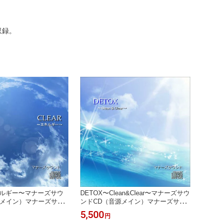
収録。
ネルギー〜マナーズサウ
DETOX〜Clean&Clear〜マナーズサウ
源メイン）マナーズサウ
ンドCD（音源メイン）マナーズサウ
療法 音響療法 サイマテ
ンド 音響振動療法 音響療法 サイマテ
5,500
円
ズ 特殊音響
ィクス マナーズ 特殊音響