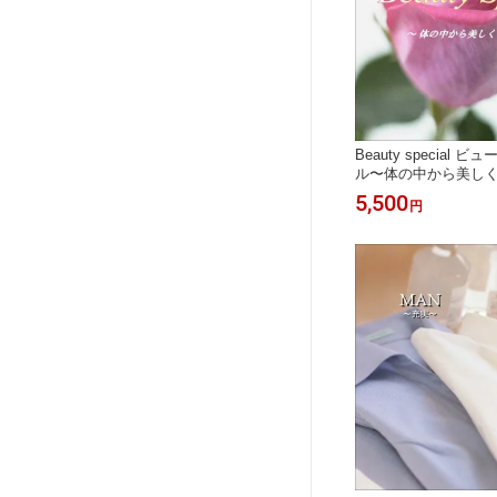
Beauty special
ル〜体の中から美しく
ーズサウンドCD（音
5,500
円
ーズサウンド 音響振
サイマティクス マナ