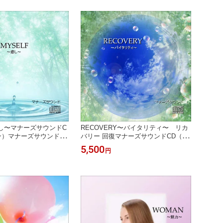
癒し〜マナーズサウンドC
RECOVERY〜バイタリティ〜 リカ
ン）マナーズサウンド 音
バリー 回復マナーズサウンドCD（音
響療法 サイマティクス
源メイン）マナーズサウンド 音響振
5,500
円
音響
動療法 音響療法 サイマティクス マナ
ーズ 特殊音響