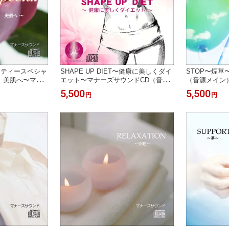
 ビューティースペシャ
SHAPE UP DIET〜健康に美しくダイ
STOP〜煙草
 美肌へ〜マナ
エット〜マナーズサウンドCD（音源
（音源メイン
源メイン）マナ
メイン）マナーズサウンド音響振動療
響振動療法 音
5,500
5,500
円
円
動療法 音響療法
法音響療法 サイマティクス マナーズ
マナーズ 特殊
ーズ 特殊音響
特殊音響