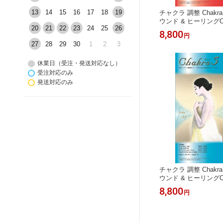
13
14
15
16
17
18
19
チャクラ 調整 Chakr
ウンド & ヒーリング
20
21
22
23
24
25
26
ラ 赤 生命エネルギー
8,800
円
リラックス ヨガ 癒し
27
28
29
30
1
2
3
マティクス 音響振動療
殊音響 ヒーリングミ
休業日（受注・発送対応なし）
リング チルアウト BGM
楽 試聴OK
受注対応のみ
発送対応のみ
チャクラ 調整 Chakr
ウンド & ヒーリング
クラ 青 言葉 歌 声 
8,800
円
係 リラックス 癒し 
ティクス 音響振動療法
音響 ヒーリングミュ
ング チルアウト BGM 
-------------------------