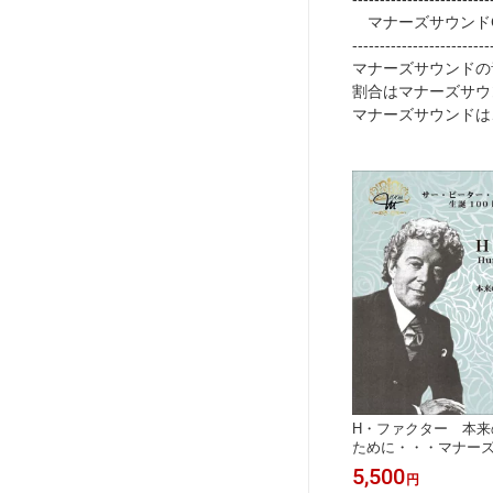
OK
マナーズサウンド
-------------------------
マナーズサウンドの
割合はマナーズサウン
マナーズサウンドは
H・ファクター 本来
ために・・・マナーズ
（音源メイン）マナ
5,500
円
振動療法サー・ピー