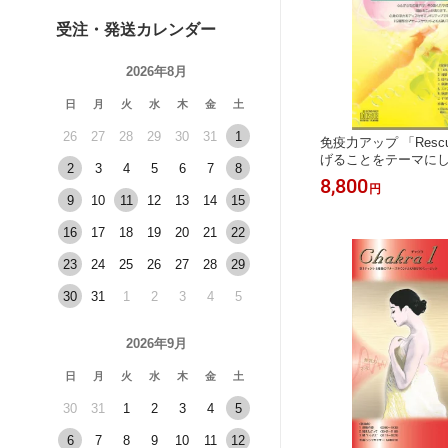
受注・発送カレンダー
2026年8月
日
月
火
水
木
金
土
26
27
28
29
30
31
1
免疫力アップ 「Res
げることをテーマに
2
3
4
5
6
7
8
ンド収録ヒーリングミ
8,800
円
ナーズサウンドCD サ
9
10
11
12
13
14
15
響振動療法 音響療法 
復 活力 体力 快眠 チ
16
17
18
19
20
21
22
23
24
25
26
27
28
29
30
31
1
2
3
4
5
2026年9月
日
月
火
水
木
金
土
30
31
1
2
3
4
5
6
7
8
9
10
11
12