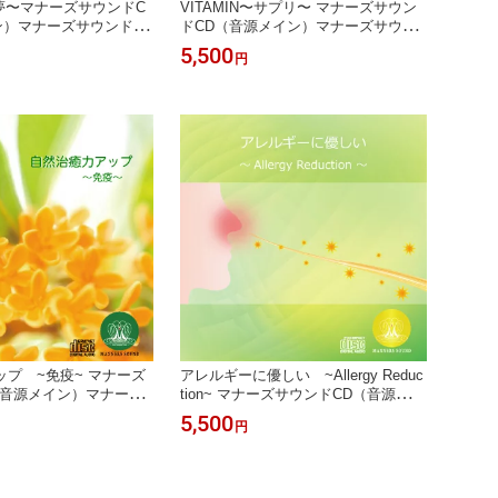
〜夢〜マナーズサウンドC
VITAMIN〜サプリ〜 マナーズサウン
ン）マナーズサウンド 音
ドCD（音源メイン）マナーズサウン
響療法 サイマティクス
ド 音響振動療法 音響療法 サイマティ
5,500
円
音響
クス マナーズ 特殊音響
プ ~免疫~ マナーズ
アレルギーに優しい ~Allergy Reduc
（音源メイン）マナーズ
tion~ マナーズサウンドCD（音源メイ
振動療法 音響療法 サイ
ン）マナーズサウンド 音響振動療法
5,500
円
ナーズ 特殊音響
音響療法 サイマティクス マナーズ 特
殊音響