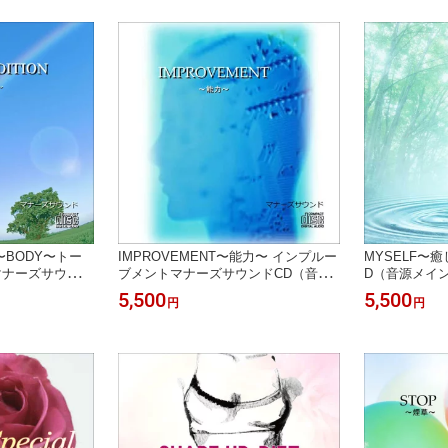
D音響療法 サイ
殊音響
 特殊音響
N 〜BODY〜トー
IMPROVEMENT〜能力〜 インプルー
MYSELF〜
マナーズサウンド
ブメントマナーズサウンドCD（音源
D（音源メイ
ナーズサウンド
メイン）マナーズサウンド 音響振動
響振動療法 音
5,500
5,500
円
円
法 サイマティク
療法 音響療法 サイマティクス マナー
マナーズ 特殊
ズ 特殊音響