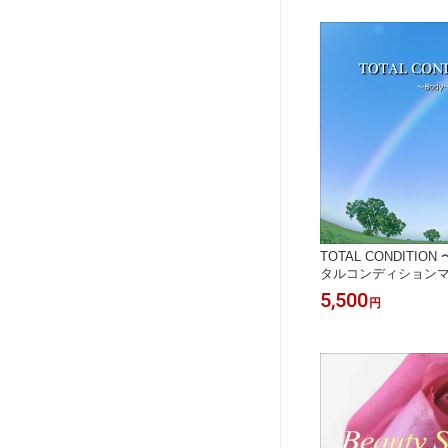
士生誕100周年記念C
マティクス マナーズ
TOTAL CONDITIO
タルコンディション
CD（音源メイン）マ
5,500
円
音響振動療法 音響療
ス マナーズ 特殊音響