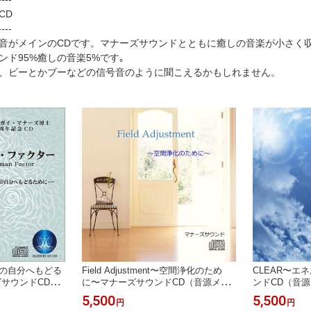
OK
曲 試聴OK
CD
----
音がメインのCDです。マナーズサウンドとともに癒しの音楽が小さく
ド95%癒しの音楽5%です｡
、ビーとかブーなどの信号音のように聞こえるかもしれません。
の自分へもどる
Field Adjustment〜空間浄化のため
CLEAR〜エ
サウンドCD
に〜マナーズサウンドCD（音源メイ
ンドCD（音
ーズサウンド音響
ン）マナーズサウンド 音響振動療法
ンド 音響振動
5,500
5,500
円
円
ター・マナーズ博
音響療法 サイマティクス マナーズ 特
ィクス マナー