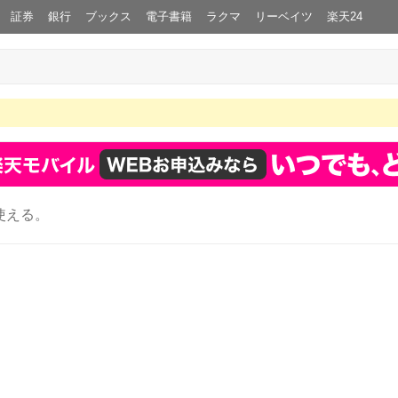
証券
銀行
ブックス
電子書籍
ラクマ
リーベイツ
楽天24
使える。