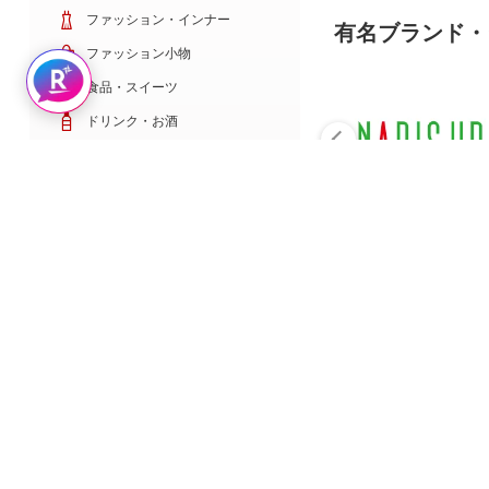
ファッション・インナー
有名ブランド・
ファッション小物
Rakuten AIで探す
食品・スイーツ
ドリンク・お酒
日用雑貨・キッチン用品
コスメ・健康・医薬品
キッズ・ベビー・玩具
家電・TV・カメラ
PC・スマホ・通信
スポーツ・ゴルフ
車・バイク
インテリア・寝具・収納
ペット・花・DIY工具
サービス・リフォーム