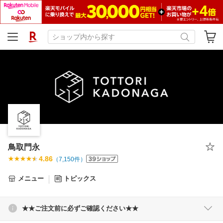
鳥取門永
4.86
（
7,150
件）
メニュー
トピックス
★★ご注文前に必ずご確認ください★★