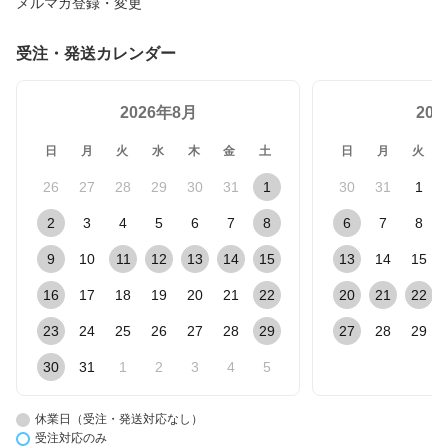
メルマガ登録・変更
受注・発送カレンダー
2026年8月
20
日
月
火
水
木
金
土
日
月
火
26
27
28
29
30
31
1
30
31
1
2
3
4
5
6
7
8
6
7
8
9
10
11
12
13
14
15
13
14
15
16
17
18
19
20
21
22
20
21
22
23
24
25
26
27
28
29
27
28
29
30
31
1
2
3
4
5
休業日（受注・発送対応なし）
受注対応のみ