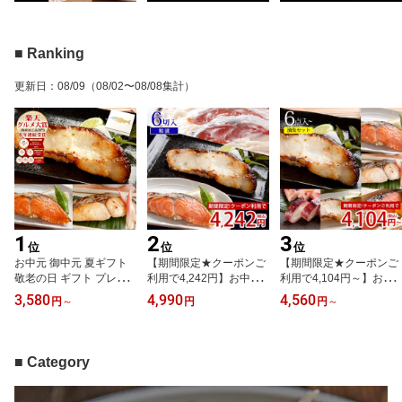
■ Ranking
更新日
：
08/09
（08/02〜08/08集計）
1
2
3
位
位
位
お中元 御中元 夏ギフト
【期間限定★クーポンご
【期間限定★クーポンご
敬老の日 ギフト プレゼ
利用で4,242円】お中元
利用で4,104円～】お中
ント【6年連続受賞 楽天
御中元 夏ギフト ギフト
元 御中元 夏ギフト ギフ
3,580
4,990
4,560
円
～
円
円
～
グルメ大賞】天然高級魚
プレゼント 熟成粕の粕漬
ト プレゼント【西京漬・
銀だら入り西京漬・粕漬
セット 6切入送料無料 贈
粕漬 食べくらべ6種/8種
セット 5～8切入 内祝 お
り物 お祝 内祝 お礼 お返
セット】送料無料 贈り物
返し お礼 お祝 ご褒美
し ご褒美 高級感 切り身
贈り物 お祝 内祝 お礼 お
■ Category
【★敬老の日用でも配達
天然魚 漬魚 漬け魚【★
返し ご褒美【★配達日指
日指定がない場合は最短
配達日指定がない場合は
定がない場合は最短発送
発送★】
最短発送★】
★】