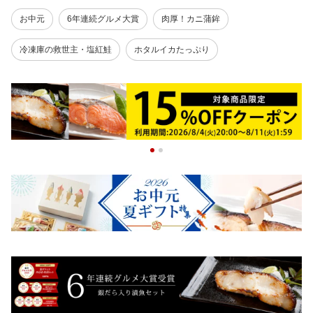
お中元
6年連続グルメ大賞
肉厚！カニ蒲鉾
冷凍庫の救世主・塩紅鮭
ホタルイカたっぷり