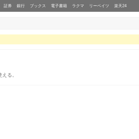
証券
銀行
ブックス
電子書籍
ラクマ
リーベイツ
楽天24
使える。