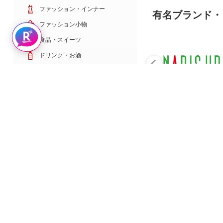
ファッション・インナー
有名ブランド・
ファッション小物
Rakuten AIで探す
食品・スイーツ
ドリンク・お酒
日用雑貨・キッチン用品
コスメ・健康・医薬品
キッズ・ベビー・玩具
家電・TV・カメラ
PC・スマホ・通信
スポーツ・ゴルフ
車・バイク
インテリア・寝具・収納
ペット・花・DIY工具
サービス・リフォーム