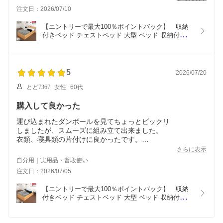
え配達。梱包を解いて運び入れ、段ボールは持ち帰ってくれ
注文日：2026/07/10
たので、設置場所を確保しておくとスムーズに組立てにうつ
ることができた。
【エントリーで最大100％ポイントバック】　収納
底板を間違えて配送業者が持って帰ってしまった？が、連絡
付きベッド チェストベッド 大型 ベッド 収納付き 
すると即追加配達してもらえた。
シングル S 日本製 棚 コンセント カウンター ベッ
引出しの手をかけるところが上側にあるとなお良かったが、
ド シングルベッド スライドレール付き 大容量 ベッ
荷物がスッキリし、ほぼほぼ満足。
ドフレーム 幅98cm グレイス #14 選べる引出 
2BOX 敷板付き
5
2026/07/20
とど7367
女性
60代
購入して良かった
運び込まれたダンボールを見てちょっとビックリ
しましたが、スムーズに組み立て出来ました。
衣類、寝具類の片付けに良かったです。
他商品と迷いがありましたが、頭部分の板が無いので部屋が
さらに表示
広く見えて良かったです。
自分用｜実用品・普段使い
ただ引き出しの一部分に張り合わせの剥がれがありボンドで
注文日：2026/07/05
修繕出来ましたので気になる程でもなく
購入して良かったです。
【エントリーで最大100％ポイントバック】　収納
付きベッド チェストベッド 大型 ベッド 収納付き 
ヘッドレス シングル S 日本製 ヘッドレスベッド ス
ライドレール付き 大容量 収納ベッド ベッドフレー
ム 幅98cm デイビー #14　2BOX 選べる引出 2BOX 