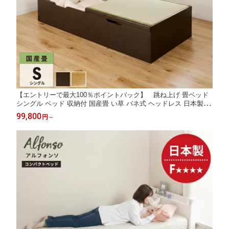
【エントリーで最大100％ポイントバック】 跳ね上げ 畳ベッド
シングル ベッド 収納付 国産畳 い草 バネ式 ヘッドレス 日本製 大
容量 収納ベッド 跳ね上げ式 大容量収納 収納付きベッド 収納 跳
99,800
円
～
ね上げベッド 跳ね上げ式ベッド ヘッドレスベッド #21 新型 赤富
士