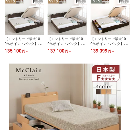
省スペースベッド 収納ベ
スライドレール マクレー
付き 引出し付 おしゃれ
ッド コンセント スライ
ン ベッド 収納付き 引き
北欧 コンセント 幅83cm
ドレール ブリーゼ
出し付きベッド
全長 190cm アルフォン
ソ
【エントリーで最大10
【エントリーで最大10
【エントリーで最大10
0％ポイントバック】
0％ポイントバック】
0％ポイントバック】
連結ベッド セミシングル
連結ベッド シングル セ
連結ベッド シングル 200
135,100
137,100
139,099
円
～
円
～
円
～
2台セット引出し2杯 ガ
ミシングル 180 引出し
引出し2杯付きベッド1台
ス圧式跳ね上げ収納ベッ
2杯付きベッド1台 ガス
ガス圧式跳ね上げ収納ベ
ド 収納付きベッド 日本
圧式跳ね上げベッド1台
ッド1台 計2台セット 収
製 国産ベッド 大容量 収
セット 収納付き 日本製
納付きベッド 日本製 国
納付き スライドレール
国産ベッド 大容量収納
産ベッド 大容量収納 ス
専用連結金具付き ワイド
スライドレール 収納付き
ライドレール ベッド 収
166G H300
大容量 専用連結金具付き
納付き 大容量 専用連結
ワイド180 H300
金具付き ワイド200g H3
00