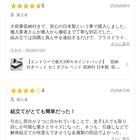
5
2026/08/03
購入者
大容量収納付きで、安心の日本製という事で購入しました。
搬入業者さんが搬入から撤収まで丁寧な対応でした。
組み立ては四隅と真ん中を連結するだけで、プラスドライバ
ー１本、一人で２０分くらいで出来ました。傷がつかないよ
さらに表示
うに、フェルト状の傷防止シールを一番最初にすべてのパー
注文日：2026/07/20
ツの床面部分に貼ってから開始しました。作業中は壁や床が
気になり、家にある段ボールなどを緩衝材にしました。
【エントリーで最大100％ポイントバック】　収納
商品は傷やゆがみなども一切なく、沢山の物をきれいに収納
付きベッド セミダブル ベッド 収納付 日本製  収納
出来、購入してとても良かったです。マットレスの下がすの
付き スライドレール付き コンセント 大容量 ベッド
こタイプではないので、除湿シートと滑り止めシートを敷い
フレーム 幅120cm #14 2BOX 選べる引出 2BOX ラ
て使用しています。
イトル  敷板付き
4
2026/07/30
購入者
組立てがとても簡単だった！
引出し部分が２つに分かれていることで、女子1人でも取り
回しが可能な重さとサイズになった。ネジも、引越しなどで
解体組立てが何度もできそうな金属製の部品でよかった。
配送時はアートセッティングデリバリーの人が事前連絡のう
さらに表示