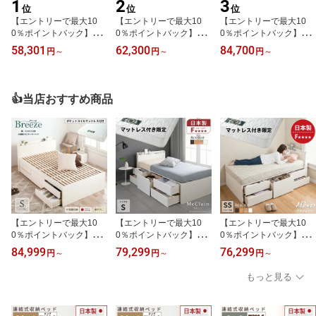
1
2
3
位
位
位
【エントリーで最大10
【エントリーで最大10
【エントリーで最大10
0％ポイントバック】
0％ポイントバック】
0％ポイントバック】
収納付きベッド 小さめ
収納付きベッド チェスト
畳ベッド 引き出し付き
58,301
62,300
84,700
円
～
円
～
円
～
シングル ショート ジュ
ベッド シングルベッド
収納付きベッド 国産畳
ニア キッズ 日本製 コン
日本製 5杯引出 BOX 国
ベッド 収納 シングルベ
パクトベッド スライドレ
産ベッド 大容量収納 薄
ッド 収納付き 引き出し
ール付き ベッドフレーム
型カウンター ベッドフレ
チェストベッド 畳チェス
👍当店おすすめ商品
幅98cm 収納ベッド 2BO
ーム コンセント スライ
トベッド コンセント付き
X シングルショート ヘッ
ドレール マクレーン ベ
5杯引出 引出レール付き
ドレス #14 ビスケル 202
ッド 収納付き 大容量 収
日本製 国産フレーム カ
3/5/5リニューアル 敷板
納ベッド 引き出し付きベ
ウンター シングル 暁月
付き
ッド
あかつき
【エントリーで最大10
【エントリーで最大10
【エントリーで最大10
0％ポイントバック】
0％ポイントバック】
0％ポイントバック】
マットレス付き限定 収
マットレス付き限定 収
マットレス付き限定 収
84,999
79,299
76,299
円
～
円
～
円
～
納付きベッド すのこベッ
納付きベッド チェストベ
納付きベッド 小さめ セ
ド チェストベッド シン
ッド シングルベッド 日
ミシングルショートベッ
もっと見る
グルベッド 日本製 5杯引
本製 5杯引出 BOX 国産
ド 日本製 5杯引出 ショー
出 BOX型 収納付き 収納
ベッド 大容量収納 薄型
ト コンパクト 薄型カウ
すのこ 薄型カウンター
カウンター コンセント
ンター 省スペース 収納