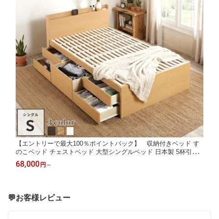
【エントリーで最大100％ポイントバック】 収納付きベッド す
のこベッド チェストベッド 大型シングルベッド 日本製 5杯引出
BOX型 収納付き 収納 すのこ お布団 薄型カウンター 省スペース
68,000
円
～
ベッド 収納 ベッドフレーム コンセント スライドレール シングル
ブリーゼ
💬お客様レビュー