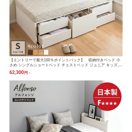
【エントリーで最大100％ポイントバック】 収納付きベッド 小
さめ シングルショートベッド チェストベッド ジュニア キッズ 日
本製 5杯引出 ショート コンパクト 薄型カウンター 省スペース 引
62,300
円
～
出し付 コンセント スライドレール 幅98cm 全長 190cm 収納 ア
ルフォンソ