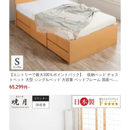
【エントリーで最大100％ポイントバック】 収納ベッド チェス
トベット 大型 シングルベッド 大容量 ベッドフレーム 国産ベッド
大容量収納 日本製 薄型カウンター コンセント スライドレール #
65,299
円
～
16 新型3BOX ヘッドボードD