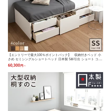
【エントリーで最大100％ポイントバック】 収納付きベッド 小
さめ セミシングルショートベッド 日本製 5杯引出 ショート コン
パクト 薄型カウンター 省スペース 収納付き 引出し付 おしゃれ
60,300
円
～
北欧 コンセント スライドレール 幅83cm 全長 190cm アルフォン
ソ