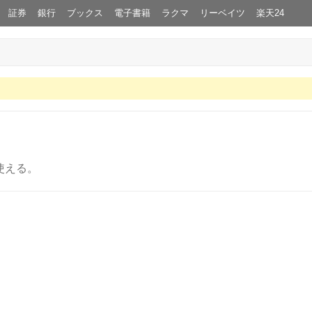
証券
銀行
ブックス
電子書籍
ラクマ
リーベイツ
楽天24
使える。