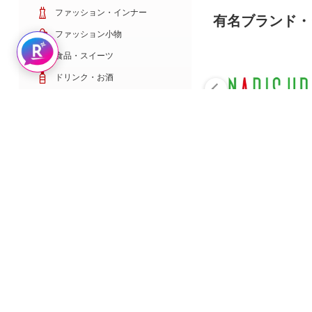
ファッション・インナー
有名ブランド・
ファッション小物
Rakuten AIで探す
食品・スイーツ
ドリンク・お酒
日用雑貨・キッチン用品
コスメ・健康・医薬品
キッズ・ベビー・玩具
家電・TV・カメラ
PC・スマホ・通信
スポーツ・ゴルフ
車・バイク
インテリア・寝具・収納
ペット・花・DIY工具
サービス・リフォーム