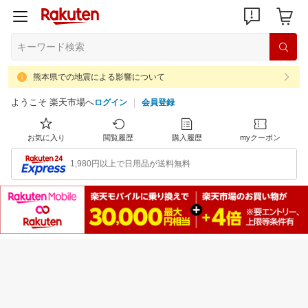
熊本県での地震による影響について
ようこそ 楽天市場へ
ログイン
会員登録
お気に入り
閲覧履歴
購入履歴
myクーポン
1,980円以上で日用品が送料無料