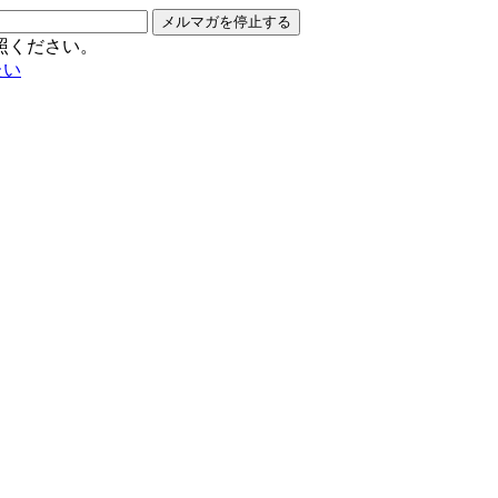
メルマガを停止する
照ください。
たい