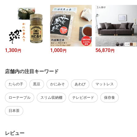
1,300
1,000
56,870
円
円
円
店舗内の注目キーワード
たらの子
黒豆
かにみそ
あわび
マットレス
ローテーブル
スリム収納棚
テレビボード
保存食
日本茶
レビュー