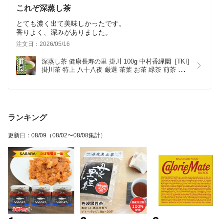
これぞ深蒸し茶
とても濃く出て美味しかったです。
香りよく、深みがありました。
注文日：2026/05/16
深蒸し茶 健康長寿の里 掛川 100g 中村香緑園  [TKI]  
掛川茶 特上 八十八夜 厳選 茶葉 お茶 緑茶 煎茶 静
岡 一番茶 深むし茶 まろやか コク 旨み 上品な香り 
濃い緑色 日本茶 熟練茶師 掛川茶産地問屋 メール便
ランキング
更新日
：
08/09
（08/02〜08/08集計）