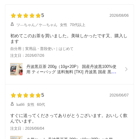
5
2026/08/06
ツ―ちゃん／ケ―ちゃん
女性
70代以上
初めてこのお茶を買いました。美味しかったです又、購入し
ます
自分用｜実用品・普段使い｜はじめて
注文日：2026/07/26
丹波黒豆茶 200g（10g×20P） 国産丹波黒100%使
用 ティーバッグ 送料無料 [TKI] 丹波黒 国産 黒豆 
黒大豆 お茶 黒豆茶 香ばしい 無浸漬焙煎 イソフラ
ボン アントシアニン 優良品種丹波黒 メール便
5
2026/06/07
kai66
女性
60代
すぐに送ってくださってありがとうございます。おいしく飲
んでいます。
注文日：2026/06/04