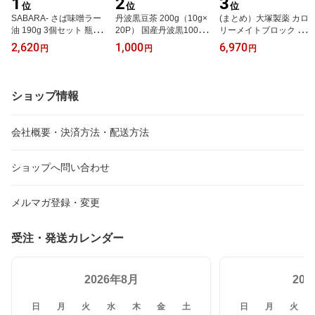
1
2
3
位
位
位
SABARA- さば味噌ラー
丹波黒豆茶 200g（10g×
(まとめ）大塚製薬 カロ
油 190g 3個セット 瓶詰
20P） 国産丹波黒100%
リーメイトブロック チョ
[TKI] さばらー サバラー
使用 ティーバッグ 送料
コレート味【×20セッ
2,620
1,000
6,970
円
円
円
国産 鯖 信州 味噌 ラー油
無料 [TKI] 丹波黒 国産 黒
ト】 [TPS]
サバ みそ 辣油 TV紹介 か
豆 黒大豆 お茶 黒豆茶 香
りそめ天国 鯖味噌ラー油
ばしい 無浸漬焙煎 イソ
ご飯のお供 おつまみ 酒
フラボン アントシアニン
ショップ情報
の肴 サバ味噌ラー油
優良品種丹波黒 メール便
会社概要・決済方法・配送方法
ショップへ問い合わせ
メルマガ登録・変更
受注・発送カレンダー
2026年8月
20
日
月
火
水
木
金
土
日
月
火