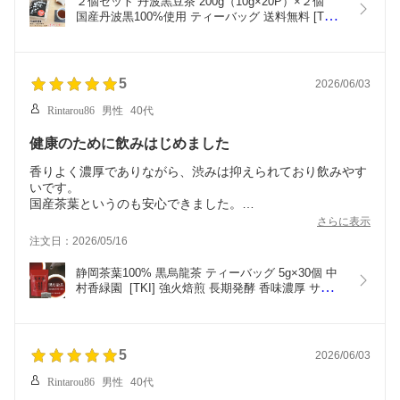
２個セット 丹波黒豆茶 200g（10g×20P）×２個　
国産丹波黒100%使用 ティーバッグ 送料無料 [TKI] 
丹波黒 国産 黒豆 黒大豆 お茶 黒豆茶 香ばしい 無浸
漬焙煎 イソフラボン アントシアニン 優良品種丹波
黒 メール便
5
2026/06/03
Rintarou86
男性
40代
健康のために飲みはじめました
香りよく濃厚でありながら、渋みは抑えられており飲みやす
いです。
国産茶葉というのも安心できました。
リピします。
さらに表示
注文日：2026/05/16
静岡茶葉100% 黒烏龍茶 ティーバッグ 5g×30個 中
村香緑園  [TKI] 強火焙煎 長期発酵 香味濃厚 サッパ
リ後味 高品質 黒 ウーロン茶 烏龍茶 重合ポリフェ
ノール 没食子酸 急須・土瓶・ポット用 国産 静岡県
産 茶葉 お茶 熟練茶師 掛川茶産地問屋 メール便
5
2026/06/03
Rintarou86
男性
40代