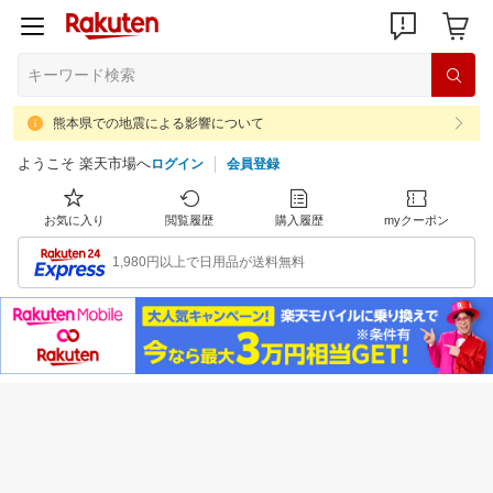
熊本県での地震による影響について
ようこそ 楽天市場へ
ログイン
会員登録
お気に入り
閲覧履歴
購入履歴
myクーポン
1,980円以上で日用品が送料無料