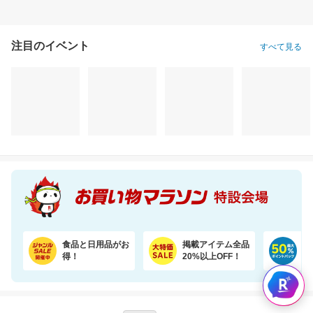
注目のイベント
すべて見る
食品と日用品がお
掲載アイテム全品
日
得！
20%以上OFF！
ポ