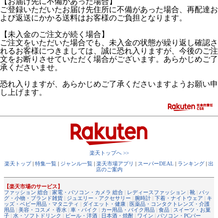
【お届け先に不備があった場合】
ご登録いただいたお届け先住所に不備があった場合、再配達お
よび返送にかかる送料はお客様のご負担となります。
【未入金のご注文が続く場合】
ご注文をいただいた場合でも、未入金の状態が繰り返し確認さ
れるお客様につきましては、誠に恐れ入りますが、今後のご注
文をお断りさせていただく場合がございます。あらかじめご了
承くださいませ。
恐れ入りますが、あらかじめご了承くださいますようお願い申
し上げます。
楽天トップへ >>
楽天トップ
|
特集一覧
|
ジャンル一覧
|
楽天市場アプリ
|
スーパーDEAL
|
ランキング
|
出
店のご案内
【楽天市場のサービス】
ファッション 総合
|
家電・パソコン・カメラ 総合
|
レディースファッション
|
靴
|
バッ
グ・小物・ブランド雑貨
|
ジュエリー・アクセサリー
|
腕時計
|
下着・ナイトウェア
|
キ
ッズ・ベビー用品・マタニティ
|
ダイエット・健康
|
医薬品・コンタクトレンズ・介護
用品
|
美容・コスメ・香水
|
車・バイク
|
カー用品・バイク用品
|
食品
|
スイーツ・お菓
子
|
水・ソフトドリンク
|
ビール・洋酒
|
日本酒・焼酎
|
ワイン
|
パソコン・PCパー