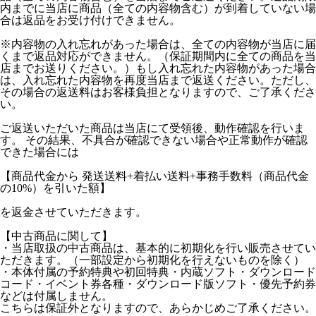
内までに当店に商品（全ての内容物含む）が到着していない場
合は返品をお受け付けできません。
※内容物の入れ忘れがあった場合は、全ての内容物が当店に届
くまで返品対応ができません。（保証期間内に全ての商品を当
店までお送りください。）もし入れ忘れた内容物があった場合
は、入れ忘れた内容物を再度当店まで返送ください。ただし、
その場合の返送料はお客様負担となりますので、ご了承くださ
い。
ご返送いただいた商品は当店にて受領後、動作確認を行いま
す。 その結果、不具合が確認できない場合や正常動作が確認
できた場合には
【商品代金から 発送送料+着払い送料+事務手数料（商品代金
の10%）を引いた額】
を返金させていただきます。
【中古商品に関して】
・当店取扱の中古商品は、基本的に初期化を行い販売させてい
ただきます。（一部設定から初期化を行えないものを除く）
・本体付属の予約特典や初回特典・内蔵ソフト・ダウンロード
コード・イベント券各種・ダウンロード版ソフト・優先予約券
などは付属しません。
こちらは保証外となりますので、あらかじめご了承ください。