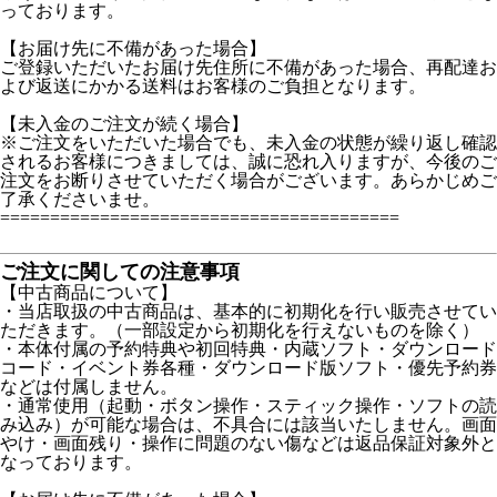
っております。
【お届け先に不備があった場合】
ご登録いただいたお届け先住所に不備があった場合、再配達お
よび返送にかかる送料はお客様のご負担となります。
【未入金のご注文が続く場合】
※ご注文をいただいた場合でも、未入金の状態が繰り返し確認
されるお客様につきましては、誠に恐れ入りますが、今後のご
注文をお断りさせていただく場合がございます。あらかじめご
了承くださいませ。
========================================
ご注文に関しての注意事項
【中古商品について】
・当店取扱の中古商品は、基本的に初期化を行い販売させてい
ただきます。（一部設定から初期化を行えないものを除く）
・本体付属の予約特典や初回特典・内蔵ソフト・ダウンロード
コード・イベント券各種・ダウンロード版ソフト・優先予約券
などは付属しません。
・通常使用（起動・ボタン操作・スティック操作・ソフトの読
み込み）が可能な場合は、不具合には該当いたしません。画面
やけ・画面残り・操作に問題のない傷などは返品保証対象外と
なっております。