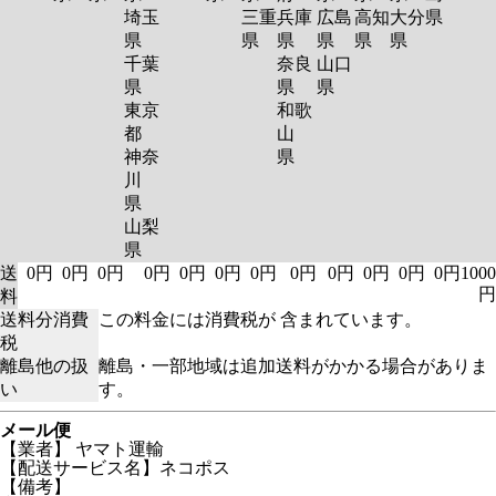
埼玉
三重
兵庫
広島
高知
大分
県
県
県
県
県
県
県
千葉
奈良
山口
県
県
県
東京
和歌
都
山
神奈
県
川
県
山梨
県
送
0円
0円
0円
0円
0円
0円
0円
0円
0円
0円
0円
0円
1000
円
料
送料分消費
この料金には消費税が 含まれています。
税
離島他の扱
離島・一部地域は追加送料がかかる場合がありま
い
す。
メール便
【業者】 ヤマト運輸
【配送サービス名】ネコポス
【備考】