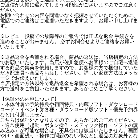
ご返信が大幅に遅れてしまう可能性がございますのでご注意く
ださい。
お問い合わせの内容を間違いなく把握させていただくために、
電話でのご連絡はご遠慮いただきますよう、お願い申し上げま
す。
※レビュー投稿での故障等のご報告では正式な返金 手続きを
進めることが出来ません。 必ずお問合せよりご連絡をお願い
いたします。
※返品返金を希望される場合、商品の返送は、当店指定の方法
でお願いいたします。当店が佐川急便へお客様のご自宅へ返送
する商品の集荷を依頼しますので、お客様の方で梱包していた
だき配達員へ商品をお渡しください。詳しい返送方法はメッセ
ージでお伝えいたします。
当店指定の方法以外で返品返金を希望される場合は、お客様の
方で送料をご負担いただきます。あらかじめご了承ください。
【保証外の内容について】
・本体付属の予約特典や初回特典・内蔵ソフト・ダウンロード
コード・イベント券各種・ダウンロード版ソフト・優先予約券
などは付属しません。
こちらは保証外となりますので、あらかじめご了承ください。
・通常使用（起動・ボタン操作・スティック操作・ソフトの読
み込み）が可能な場合は、不具合には該当いたしません。画面
やけ・画面残り・操作に問題のない傷などは返品の対象外とな