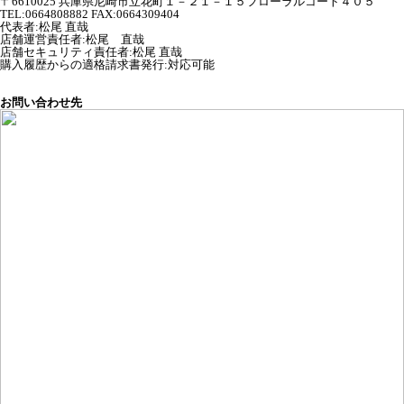
〒6610025 兵庫県尼崎市立花町１－２１－１５フローラルコート４０５
TEL:0664808882 FAX:0664309404
代表者
:
松尾 直哉
店舗運営責任者
:
松尾 直哉
店舗セキュリティ責任者
:
松尾 直哉
購入履歴からの適格請求書発行:対応可能
お問い合わせ先