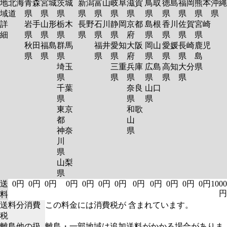
地
北海
青森
宮城
茨城
新潟
富山
岐阜
滋賀
鳥取
徳島
福岡
熊本
沖縄
域
道
県
県
県
県
県
県
県
県
県
県
県
県
詳
岩手
山形
栃木
長野
石川
静岡
京都
島根
香川
佐賀
宮崎
細
県
県
県
県
県
県
府
県
県
県
県
秋田
福島
群馬
福井
愛知
大阪
岡山
愛媛
長崎
鹿児
県
県
県
県
県
府
県
県
県
島
埼玉
三重
兵庫
広島
高知
大分
県
県
県
県
県
県
県
千葉
奈良
山口
県
県
県
東京
和歌
都
山
神奈
県
川
県
山梨
県
送
0円
0円
0円
0円
0円
0円
0円
0円
0円
0円
0円
0円
1000
円
料
送料分消費
この料金には消費税が 含まれています。
税
離島他の扱
離島・一部地域は追加送料がかかる場合がありま