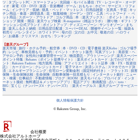
ツ
|
タブレットPC・スマートフォン
|
光回線・モバイル通信
|
TV・レコーダー・オーデ
ィオ
|
家電
|
CD・DVD
|
楽器・音楽機材
|
ゲーム
|
おもちゃ
|
ホビー
|
サービス・リフォ
ーム
|
インテリア・収納
|
寝具・ベッド・マットレス
|
日用品雑貨・文房具・手芸
|
キッ
チン用品・食器・調理器具
|
花・観葉植物
|
ガーデン・DIY・工具
|
ペットフード ・ ペ
ット用品
|
スポーツ・アウトドア
|
ゴルフ用品
|
本
（
楽天ブックス
） |
ポイント
|
ネット
ショップ 開業・開店
|
楽天ウェブ検索
|
R-magazine（雑誌コラボ）
|
贈り物・ギフト
|
フ
ァッション公式ブランド
|
ポイントアップ
|
ディズニーゾーン
|
サンリオゾーン
|
まち
楽
|
楽天ふるさと納税
|
日用品翌日配達
|
スーパーDEAL
|
開催中イベント一覧
|
福袋＆
初売り
|
バレンタイン
|
ホワイトデー
|
母の日
|
父の日
|
お中元
|
敬老の日
|
ハロウィ
ン
|
お歳暮
|
クリスマス
|
おせち
|
ランキング
【楽天グループ】
楽天市場
|
旅行・ホテル予約・航空券
|
本・DVD・CD
|
電子書籍 楽天Kobo
|
ゴルフ場予
約
|
レシピ
|
車検見積もり・予約
|
イベント・チケット販売
|
写真プリント
|
美容室・ヘ
アサロン予約
|
女性向け健康管理サービス
|
物流委託・アウトソーシング
|
楽天スーパー
ポイント特集
|
Rebates（ポイント提携サイト）
|
楽天ポイントカード
|
おでかけでポイ
ント
|
Rakuten Fashion
|
地方競馬
|
競輪
|
アフィリエイト
|
ネット証券（株・FX・投資信
託）
|
カードローン
|
クレジットカード
|
電子マネー
|
決済システム
|
スマホでカード決
済
|
エネルギープランニング
|
住宅ローン変動金利（固定特約付き）・フラット35
|
損害
保険・生命保険比較
|
生命保険
|
自動車保険一括見積もり
|
インターネット銀行
|
ニュー
ス・検索
|
仕事紹介
|
不動産情報
|
ブログ
|
ROOM
|
楽天モバイル
|
プロバイダ・インタ
ーネット接続
|
無料通話＆メッセージアプリ
|
電話アプリ
|
動画配信
|
占い
|
toto・
BIG
|
宝くじ（ナンバーズ4・ナンバーズ3）
|
楽天イーグルス
|
楽天グループ サービス一
覧
個人情報保護方針
© Rakuten Group, Inc.
会社概要
株式会社アルトホープ