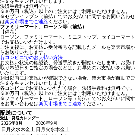
注文をキャンセルいたします。
決済手数料は無料です。
※30万円（税込）以上のご注文にはご利用いただけません。
※セブンイレブン（前払）でのお支払いに関するお問い合わせ
は
楽天市場までご連絡
ください。
ファミリーマート、ローソン等（前払）
【備考】
ローソン、ファミリーマート、ミニストップ、セイコーマート
でお支払いいただけます。
ご注文後に、お支払い受付番号を記載したメールを楽天市場か
らお送りいたします。
各コンビニでのお支払い方法
お支払い状況の確認後、発送手続きが開始いたします。お受け
取り希望日をご指定の場合などは、お早めのお支払いをお願い
いたします。
14日以内にお支払いが確認できない場合、楽天市場が自動でご
注文をキャンセルいたします。
各コンビニでお支払いいただく場合、決済手数料は無料です。
※30万円（税込）以上のご注文にはご利用いただけません。
※ファミリーマート、ローソン等（前払）でのお支払いに関す
るお問い合わせは
楽天市場までご連絡
ください。
配送について
受注・発送カレンダー
2026年8月
2026年9月
日
月
火
水
木
金
土
日
月
火
水
木
金
土