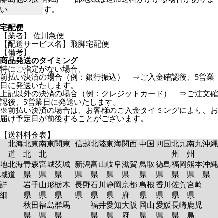
い
す。
宅配便
【業者】 佐川急便
【配送サービス名】飛脚宅配便
【備考】
商品発送のタイミング
特にご指定がない場合、
前払い決済の場合（例：銀行振込） ⇒ご入金確認後、5営業
日に発送いたします。
上記以外の決済の場合（例：クレジットカード） ⇒ご注文確
認後、5営業日に発送いたします。
※前払い決済の場合は、お客様のご入金タイミングにより、お
届け予定日が前後することがございます。
【送料料金表】
北海
北東
南東
関東
信越
北陸
東海
関西
中国
四国
北九
南九
沖縄
道
北
北
州
州
地
北海
青森
宮城
茨城
新潟
富山
岐阜
滋賀
鳥取
徳島
福岡
熊本
沖縄
域
道
県
県
県
県
県
県
県
県
県
県
県
県
詳
岩手
山形
栃木
長野
石川
静岡
京都
島根
香川
佐賀
宮崎
細
県
県
県
県
県
県
府
県
県
県
県
秋田
福島
群馬
福井
愛知
大阪
岡山
愛媛
長崎
鹿児
県
県
県
県
県
府
県
県
県
島