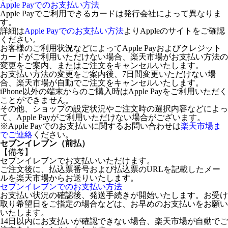
Apple Payでのお支払い方法
Apple Payでご利用できるカードは発行会社によって異なりま
す。
詳細は
Apple Payでのお支払い方法
よりAppleのサイトをご確認
ください。
お客様のご利用状況などによってApple Payおよびクレジット
カードがご利用いただけない場合、楽天市場がお支払い方法の
変更をご案内、またはご注文をキャンセルいたします。
お支払い方法の変更をご案内後、7日間変更いただけない場
合、楽天市場が自動でご注文をキャンセルいたします。
iPhone以外の端末からのご購入時はApple Payをご利用いただく
ことができません。
その他、ショップの設定状況やご注文時の選択内容などによっ
て、Apple Payがご利用いただけない場合がございます。
※Apple Payでのお支払いに関するお問い合わせは
楽天市場ま
でご連絡
ください。
セブンイレブン（前払）
【備考】
セブンイレブンでお支払いいただけます。
ご注文後に、払込票番号および払込票のURLを記載したメー
ルを楽天市場からお送りいたします。
セブンイレブンでのお支払い方法
お支払い状況の確認後、発送手続きが開始いたします。お受け
取り希望日をご指定の場合などは、お早めのお支払いをお願い
いたします。
14日以内にお支払いが確認できない場合、楽天市場が自動でご