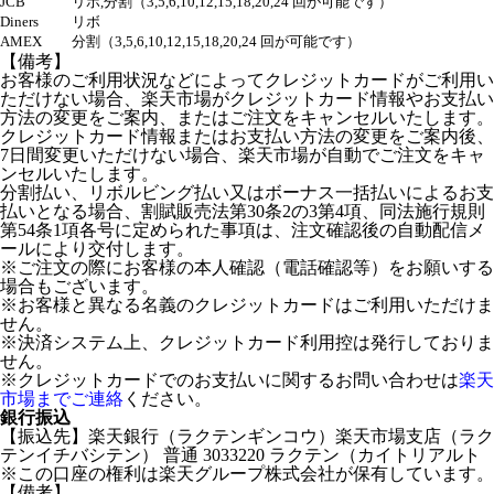
JCB
リボ,分割（3,5,6,10,12,15,18,20,24 回が可能です）
Diners
リボ
AMEX
分割（3,5,6,10,12,15,18,20,24 回が可能です）
【備考】
お客様のご利用状況などによってクレジットカードがご利用い
ただけない場合、楽天市場がクレジットカード情報やお支払い
方法の変更をご案内、またはご注文をキャンセルいたします。
クレジットカード情報またはお支払い方法の変更をご案内後、
7日間変更いただけない場合、楽天市場が自動でご注文をキャ
ンセルいたします。
分割払い、リボルビング払い又はボーナス一括払いによるお支
払いとなる場合、割賦販売法第30条2の3第4項、同法施行規則
第54条1項各号に定められた事項は、注文確認後の自動配信メ
ールにより交付します。
※ご注文の際にお客様の本人確認（電話確認等）をお願いする
場合もございます。
※お客様と異なる名義のクレジットカードはご利用いただけま
せん。
※決済システム上、クレジットカード利用控は発行しておりま
せん。
※クレジットカードでのお支払いに関するお問い合わせは
楽天
市場までご連絡
ください。
銀行振込
【振込先】楽天銀行（ラクテンギンコウ）楽天市場支店（ラク
テンイチバシテン） 普通 3033220 ラクテン（カイトリアルト
※この口座の権利は楽天グループ株式会社が保有しています。
【備考】