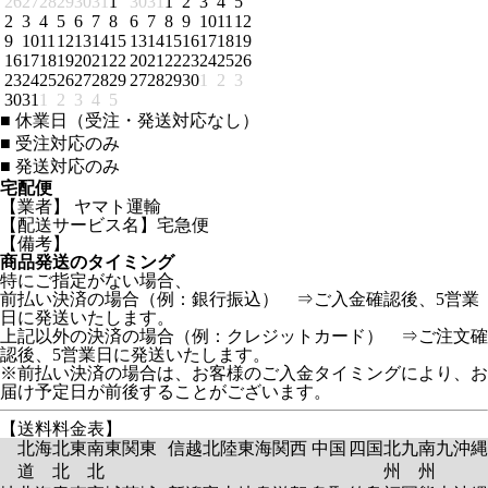
26
27
28
29
30
31
1
30
31
1
2
3
4
5
2
3
4
5
6
7
8
6
7
8
9
10
11
12
9
10
11
12
13
14
15
13
14
15
16
17
18
19
16
17
18
19
20
21
22
20
21
22
23
24
25
26
23
24
25
26
27
28
29
27
28
29
30
1
2
3
30
31
1
2
3
4
5
■
休業日（受注・発送対応なし）
■
受注対応のみ
■
発送対応のみ
宅配便
【業者】 ヤマト運輸
【配送サービス名】宅急便
【備考】
商品発送のタイミング
特にご指定がない場合、
前払い決済の場合（例：銀行振込） ⇒ご入金確認後、5営業
日に発送いたします。
上記以外の決済の場合（例：クレジットカード） ⇒ご注文確
認後、5営業日に発送いたします。
※前払い決済の場合は、お客様のご入金タイミングにより、お
届け予定日が前後することがございます。
【送料料金表】
北海
北東
南東
関東
信越
北陸
東海
関西
中国
四国
北九
南九
沖縄
道
北
北
州
州