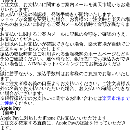
ご注文後、お支払いに関するご案内メールを楽天市場からお送
りいたします。
お支払い状況の確認後、発送手続きが開始いたします。
ショップが金額を変更した場合、お客様のご注文時と楽天市場
からのお支払いに関するご案内メール送信時で金額が異なりま
す。
お支払いに関するご案内メールに記載の金額をご確認のうえ、
お支払いください。
14日以内にお支払いが確認できない場合、楽天市場が自動でご
注文をキャンセルいたします。
振込の取扱時間はご利用される金融機関のホームページなどを
予めご確認ください。連休時など、銀行窓口でお振込みができ
ない場合は、ATMやネットバンキングにてお振込みくださ
い。
誠に勝手ながら、振込手数料はお客様のご負担でお願いいたし
ます。
※ご注文者様名義の口座よりお支払いください。ご注文者様以
外の名義でお支払いいただいた場合、お支払いの確認ができな
い場合がございます。
※銀行振込でのお支払いに関するお問い合わせは
楽天市場まで
ご連絡
ください。
Apple Pay
【備考】
Apple Payに対応したiPhoneでお支払いいただけます。
ご注文を確定する直前に、Apple Payの認証を行っていただき
ます。