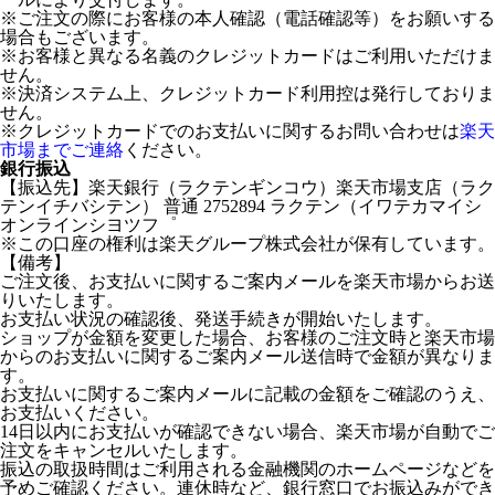
※ご注文の際にお客様の本人確認（電話確認等）をお願いする
場合もございます。
※お客様と異なる名義のクレジットカードはご利用いただけま
せん。
※決済システム上、クレジットカード利用控は発行しておりま
せん。
※クレジットカードでのお支払いに関するお問い合わせは
楽天
市場までご連絡
ください。
銀行振込
【振込先】楽天銀行（ラクテンギンコウ）楽天市場支店（ラク
テンイチバシテン） 普通 2752894 ラクテン（イワテカマイシ
オンラインシヨツフ゜
※この口座の権利は楽天グループ株式会社が保有しています。
【備考】
ご注文後、お支払いに関するご案内メールを楽天市場からお送
りいたします。
お支払い状況の確認後、発送手続きが開始いたします。
ショップが金額を変更した場合、お客様のご注文時と楽天市場
からのお支払いに関するご案内メール送信時で金額が異なりま
す。
お支払いに関するご案内メールに記載の金額をご確認のうえ、
お支払いください。
14日以内にお支払いが確認できない場合、楽天市場が自動でご
注文をキャンセルいたします。
振込の取扱時間はご利用される金融機関のホームページなどを
予めご確認ください。連休時など、銀行窓口でお振込みができ