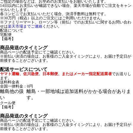
ご指定の場合などは、お早めのお支払いをお願いいたします。
14日以内にお支払いが確認できない場合、楽天市場が自動でご注文をキャン
セルいたします。
各コンビニでお支払いいただく場合、決済手数料は無料です。
※30万円（税込）以上のご注文にはご利用いただけません。
※ファミリーマート、ローソン等（前払）でのお支払いに関するお問い合わ
せは
楽天市場までご連絡
ください。
配送について
宅配便
【備考】
商品発送のタイミング
商品ページの配送予定にてご確認ください。
※前払い決済の場合は、お客様のご入金タイミングにより、お届け予定日が
前後することがございます。
配送サービスについて
ヤマト運輸、佐川急便、日本郵便、またはメーカー指定配送業者
でお送りし
ます。
送料料金表
全国一律料金：0円
離島他の扱
離島・一部地域は追加送料がかかる場合がありま
い
す。
クール便
【備考】
商品発送のタイミング
商品ページの配送予定にてご確認ください。
※前払い決済の場合は、お客様のご入金タイミングにより、お届け予定日が
前後することがございます。