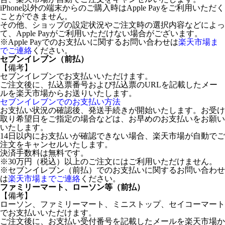
iPhone以外の端末からのご購入時はApple Payをご利用いただく
ことができません。
その他、ショップの設定状況やご注文時の選択内容などによっ
て、Apple Payがご利用いただけない場合がございます。
※Apple Payでのお支払いに関するお問い合わせは
楽天市場ま
でご連絡
ください。
セブンイレブン（前払）
【備考】
セブンイレブンでお支払いいただけます。
ご注文後に、払込票番号および払込票のURLを記載したメー
ルを楽天市場からお送りいたします。
セブンイレブンでのお支払い方法
お支払い状況の確認後、発送手続きが開始いたします。お受け
取り希望日をご指定の場合などは、お早めのお支払いをお願い
いたします。
14日以内にお支払いが確認できない場合、楽天市場が自動でご
注文をキャンセルいたします。
決済手数料は無料です。
※30万円（税込）以上のご注文にはご利用いただけません。
※セブンイレブン（前払）でのお支払いに関するお問い合わせ
は
楽天市場までご連絡
ください。
ファミリーマート、ローソン等（前払）
【備考】
ローソン、ファミリーマート、ミニストップ、セイコーマート
でお支払いいただけます。
ご注文後に、お支払い受付番号を記載したメールを楽天市場か