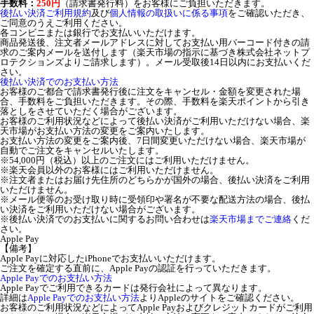
手数料：
250円
（請求書発行料）をお客様にご負担いただきます。
後払い決済ご利用規約
及び
個人情報の取扱いに係る事項
をご確認いただき、
ご同意のうえご利用ください。
各コンビニまたは銀行でお支払いいただけます。
商品発送後、注文者メールアドレスに対してお支払い用バーコード付きの請
求のご案内メールを送付します（楽天市場の指示に基づき株式会社ネットプ
ロテクションズよりご請求します）。メール受取後14日以内にお支払いくだ
さい。
後払い決済でのお支払い方法
お客様のご都合で請求書発行後に注文をキャンセル・金額を変更された場
合、手数料をご負担いただきます。その際、手数料を楽天ポイントから引き
落としをさせていただく場合がございます。
お客様のご利用状況などによって後払い決済がご利用いただけない場合、楽
天市場がお支払い方法の変更をご案内いたします。
お支払い方法の変更をご案内後、7日間変更いただけない場合、楽天市場が
自動でご注文をキャンセルいたします。
※54,000円（税込）以上のご注文にはご利用いただけません。
※楽天会員以外のお客様にはご利用いただけません。
※注文者またはお届け先住所のどちらかが国外の場合、後払い決済をご利用
いただけません。
※メール便等のお受け取り時に受領印や署名が不要な配送方法の場合、後払
い決済をご利用いただけない場合がございます。
※後払い決済でのお支払いに関するお問い合わせは
楽天市場までご連絡
くだ
さい。
Apple Pay
【備考】
Apple Payに対応したiPhoneでお支払いいただけます。
ご注文を確定する直前に、Apple Payの認証を行っていただきます。
Apple Payでのお支払い方法
Apple Payでご利用できるカードは発行会社によって異なります。
詳細は
Apple Payでのお支払い方法
よりAppleのサイトをご確認ください。
お客様のご利用状況などによってApple Payおよびクレジットカードがご利用