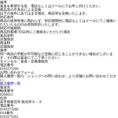
備考
返金を希望する旨、電話もしくはメールにてお申し付けください。
商品等の不具合による交換
以下の条件にあてはまる場合、商品等を交換いたします。
対応条件
商品の使用有無に関わらず、対応期間内に電話もしくはメールにてご連絡い
ただいたもののみ原則対応いたします。
対応可能期間
商品到着後7日以内にご連絡をいただいた場合
返品送料
店舗負担
再送料
店舗負担
備考
同一商品の手配が不可能など交換に応じることができない場合がございま
す。その際は返金にてご了承ください。
キャンセル・返金・交換連絡先
電話番号
0193275260
お問い合わせフォーム
購入履歴一覧の「ショップヘの問い合わせ」より店舗にお問い合わせくださ
い。
購入履歴一覧
返送先
郵便番号
0260012
住所
岩手県釜石市 魚河岸３－３
電話番号
0193275260
FAX番号
0193275261