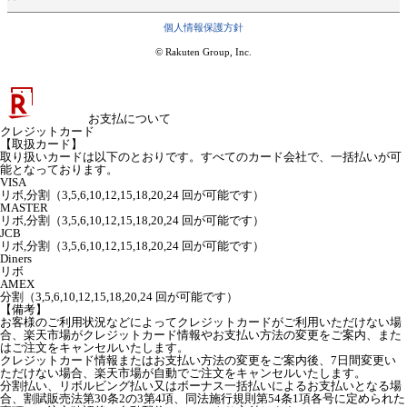
個人情報保護方針
© Rakuten Group, Inc.
お支払について
クレジットカード
【取扱カード】
取り扱いカードは以下のとおりです。すべてのカード会社で、一括払いが可
能となっております。
VISA
リボ,分割（3,5,6,10,12,15,18,20,24 回が可能です）
MASTER
リボ,分割（3,5,6,10,12,15,18,20,24 回が可能です）
JCB
リボ,分割（3,5,6,10,12,15,18,20,24 回が可能です）
Diners
リボ
AMEX
分割（3,5,6,10,12,15,18,20,24 回が可能です）
【備考】
お客様のご利用状況などによってクレジットカードがご利用いただけない場
合、楽天市場がクレジットカード情報やお支払い方法の変更をご案内、また
はご注文をキャンセルいたします。
クレジットカード情報またはお支払い方法の変更をご案内後、7日間変更い
ただけない場合、楽天市場が自動でご注文をキャンセルいたします。
分割払い、リボルビング払い又はボーナス一括払いによるお支払いとなる場
合、割賦販売法第30条2の3第4項、同法施行規則第54条1項各号に定められた