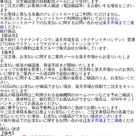
事項は、注文確認後の自動配信メールにより交付します。
※ご注文の際にお客様の本人確認（電話確認等）をお願いする場合もござい
ます。
※お客様と異なる名義のクレジットカードはご利用いただけません。
※決済システム上、クレジットカード利用控は発行しておりません。
※クレジットカードでのお支払いに関するお問い合わせは
楽天市場までご連
絡
ください。
銀行振込
【振込先】
楽天銀行（ラクテンギンコウ）楽天市場支店（ラクテンイチバシテン） 普通
2752894 ラクテン（イワテカマイシオンラインシヨツフ゜
※この口座の権利は楽天グループ株式会社が保有しています。
【備考】
ご注文後、お支払いに関するご案内メールを楽天市場からお送りいたしま
す。
お支払い状況の確認後、発送手続きが開始いたします。
ショップが金額を変更した場合、お客様のご注文時と楽天市場からのお支払
いに関するご案内メール送信時で金額が異なります。
お支払いに関するご案内メールに記載の金額をご確認のうえ、お支払いくだ
さい。
14日以内にお支払いが確認できない場合、楽天市場が自動でご注文をキャン
セルいたします。
振込の取扱時間はご利用される金融機関のホームページなどを予めご確認く
ださい。連休時など、銀行窓口でお振込みができない場合は、ATMやネット
バンキングにてお振込みください。
誠に勝手ながら、振込手数料はお客様のご負担でお願いいたします。
※ご注文者様名義の口座よりお支払いください。ご注文者様以外の名義でお
支払いいただいた場合、お支払いの確認ができない場合がございます。
※銀行振込でのお支払いに関するお問い合わせは
楽天市場までご連絡
くださ
い。
後払い決済
【備考】