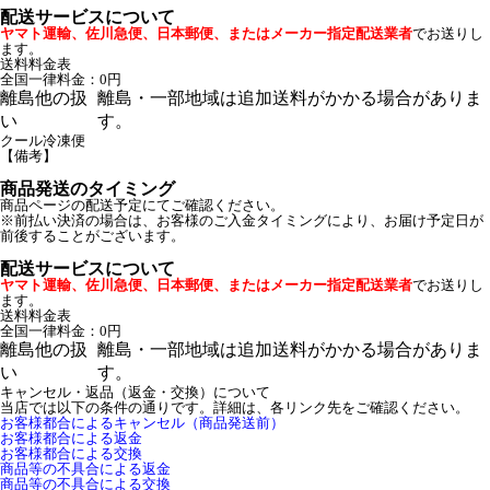
配送サービスについて
ヤマト運輸、佐川急便、日本郵便、またはメーカー指定配送業者
でお送りし
ます。
送料料金表
全国一律料金：0円
離島他の扱
離島・一部地域は追加送料がかかる場合がありま
い
す。
クール冷凍便
【備考】
商品発送のタイミング
商品ページの配送予定にてご確認ください。
※前払い決済の場合は、お客様のご入金タイミングにより、お届け予定日が
前後することがございます。
配送サービスについて
ヤマト運輸、佐川急便、日本郵便、またはメーカー指定配送業者
でお送りし
ます。
送料料金表
全国一律料金：0円
離島他の扱
離島・一部地域は追加送料がかかる場合がありま
い
す。
キャンセル・返品（返金・交換）について
当店では以下の条件の通りです。詳細は、各リンク先をご確認ください。
お客様都合によるキャンセル（商品発送前）
お客様都合による返金
お客様都合による交換
商品等の不具合による返金
商品等の不具合による交換