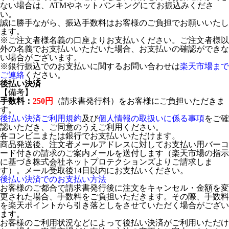
ない場合は、ATMやネットバンキングにてお振込みくださ
い。
誠に勝手ながら、振込手数料はお客様のご負担でお願いいたし
ます。
※ご注文者様名義の口座よりお支払いください。ご注文者様以
外の名義でお支払いいただいた場合、お支払いの確認ができな
い場合がございます。
※銀行振込でのお支払いに関するお問い合わせは
楽天市場まで
ご連絡
ください。
後払い決済
【備考】
手数料：
250円
（請求書発行料）をお客様にご負担いただきま
す。
後払い決済ご利用規約
及び
個人情報の取扱いに係る事項
をご確
認いただき、ご同意のうえご利用ください。
各コンビニまたは銀行でお支払いいただけます。
商品発送後、注文者メールアドレスに対してお支払い用バーコ
ード付きの請求のご案内メールを送付します（楽天市場の指示
に基づき株式会社ネットプロテクションズよりご請求しま
す）。メール受取後14日以内にお支払いください。
後払い決済でのお支払い方法
お客様のご都合で請求書発行後に注文をキャンセル・金額を変
更された場合、手数料をご負担いただきます。その際、手数料
を楽天ポイントから引き落としをさせていただく場合がござい
ます。
お客様のご利用状況などによって後払い決済がご利用いただけ