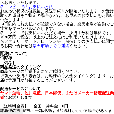
らお送りいたします。
各コンビニでのお支払い方法
お支払い状況の確認後、発送手続きが開始いたします。お受け
取り希望日をご指定の場合などは、お早めのお支払いをお願い
いたします。
14日以内にお支払いが確認できない場合、楽天市場が自動でご
注文をキャンセルいたします。
各コンビニでお支払いいただく場合、決済手数料は無料です。
※30万円（税込）以上のご注文にはご利用いただけません。
※ファミリーマート、ローソン等（前払）でのお支払いに関す
るお問い合わせは
楽天市場までご連絡
ください。
配送について
宅配便
【備考】
商品発送のタイミング
商品ページの配送予定にてご確認ください。
※前払い決済の場合は、お客様のご入金タイミングにより、お
届け予定日が前後することがございます。
配送サービスについて
ヤマト運輸、佐川急便、日本郵便、またはメーカー指定配送業
者
でお送りします。
【送料料金表】
全国一律料金：0円
離島他の扱
離島・一部地域は追加送料がかかる場合がありま