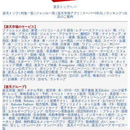
楽天トップへ >>
楽天トップ
|
特集一覧
|
ジャンル一覧
|
楽天市場アプリ
|
スーパーDEAL
|
ランキング
|
出
店のご案内
【楽天市場のサービス】
ファッション 総合
|
家電・パソコン・カメラ 総合
|
レディースファッション
|
靴
|
バッ
グ・小物・ブランド雑貨
|
ジュエリー・アクセサリー
|
腕時計
|
下着・ナイトウェア
|
キ
ッズ・ベビー用品・マタニティ
|
ダイエット・健康
|
医薬品・コンタクトレンズ・介護
用品
|
美容・コスメ・香水
|
車・バイク
|
カー用品・バイク用品
|
食品
|
スイーツ・お菓
子
|
水・ソフトドリンク
|
ビール・洋酒
|
日本酒・焼酎
|
ワイン
|
パソコン・PCパー
ツ
|
タブレットPC・スマートフォン
|
光回線・モバイル通信
|
TV・レコーダー・オーデ
ィオ
|
家電
|
CD・DVD
|
楽器・音楽機材
|
ゲーム
|
おもちゃ
|
ホビー
|
サービス・リフォ
ーム
|
インテリア・収納
|
寝具・ベッド・マットレス
|
日用品雑貨・文房具・手芸
|
キッ
チン用品・食器・調理器具
|
花・観葉植物
|
ガーデン・DIY・工具
|
ペットフード ・ ペ
ット用品
|
スポーツ・アウトドア
|
ゴルフ用品
|
本
（
楽天ブックス
） |
ポイント
|
ネット
ショップ 開業・開店
|
楽天ウェブ検索
|
R-magazine（雑誌コラボ）
|
贈り物・ギフト
|
フ
ァッション公式ブランド
|
ポイントアップ
|
ディズニーゾーン
|
サンリオゾーン
|
まち
楽
|
楽天ふるさと納税
|
日用品翌日配達
|
スーパーDEAL
|
開催中イベント一覧
|
福袋＆
初売り
|
バレンタイン
|
ホワイトデー
|
母の日
|
父の日
|
お中元
|
敬老の日
|
ハロウィ
ン
|
お歳暮
|
クリスマス
|
おせち
|
ランキング
【楽天グループ】
楽天市場
|
旅行・ホテル予約・航空券
|
本・DVD・CD
|
電子書籍 楽天Kobo
|
ゴルフ場予
約
|
レシピ
|
車検見積もり・予約
|
イベント・チケット販売
|
写真プリント
|
美容室・ヘ
アサロン予約
|
女性向け健康管理サービス
|
物流委託・アウトソーシング
|
楽天スーパー
ポイント特集
|
Rebates（ポイント提携サイト）
|
楽天ポイントカード
|
おでかけでポイ
ント
|
Rakuten Fashion
|
地方競馬
|
競輪
|
アフィリエイト
|
ネット証券（株・FX・投資信
託）
|
カードローン
|
クレジットカード
|
電子マネー
|
決済システム
|
スマホでカード決
済
|
エネルギープランニング
|
住宅ローン変動金利（固定特約付き）・フラット35
|
損害
保険・生命保険比較
|
生命保険
|
自動車保険一括見積もり
|
インターネット銀行
|
ニュー
ス・検索
|
仕事紹介
|
不動産情報
|
ブログ
|
ROOM
|
楽天モバイル
|
プロバイダ・インタ
ーネット接続
|
無料通話＆メッセージアプリ
|
電話アプリ
|
動画配信
|
占い
|
toto・
BIG
|
宝くじ（ナンバーズ4・ナンバーズ3）
|
楽天イーグルス
|
楽天グループ サービス一
覧