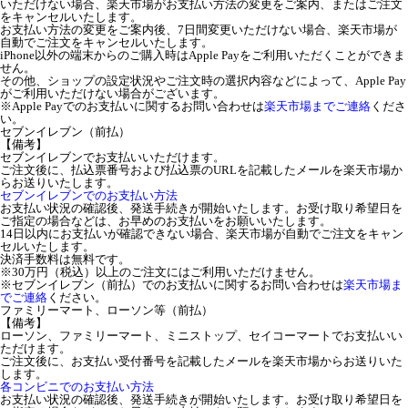
いただけない場合、楽天市場がお支払い方法の変更をご案内、またはご注文
をキャンセルいたします。
お支払い方法の変更をご案内後、7日間変更いただけない場合、楽天市場が
自動でご注文をキャンセルいたします。
iPhone以外の端末からのご購入時はApple Payをご利用いただくことができま
せん。
その他、ショップの設定状況やご注文時の選択内容などによって、Apple Pay
がご利用いただけない場合がございます。
※Apple Payでのお支払いに関するお問い合わせは
楽天市場までご連絡
くださ
い。
セブンイレブン（前払）
【備考】
セブンイレブンでお支払いいただけます。
ご注文後に、払込票番号および払込票のURLを記載したメールを楽天市場か
らお送りいたします。
セブンイレブンでのお支払い方法
お支払い状況の確認後、発送手続きが開始いたします。お受け取り希望日を
ご指定の場合などは、お早めのお支払いをお願いいたします。
14日以内にお支払いが確認できない場合、楽天市場が自動でご注文をキャン
セルいたします。
決済手数料は無料です。
※30万円（税込）以上のご注文にはご利用いただけません。
※セブンイレブン（前払）でのお支払いに関するお問い合わせは
楽天市場ま
でご連絡
ください。
ファミリーマート、ローソン等（前払）
【備考】
ローソン、ファミリーマート、ミニストップ、セイコーマートでお支払いい
ただけます。
ご注文後に、お支払い受付番号を記載したメールを楽天市場からお送りいた
します。
各コンビニでのお支払い方法
お支払い状況の確認後、発送手続きが開始いたします。お受け取り希望日を