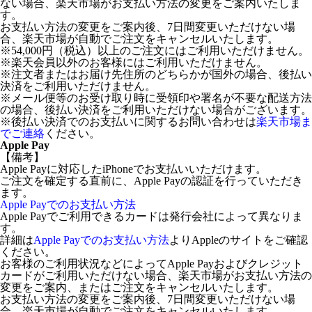
ない場合、楽天市場がお支払い方法の変更をご案内いたしま
す。
お支払い方法の変更をご案内後、7日間変更いただけない場
合、楽天市場が自動でご注文をキャンセルいたします。
※54,000円（税込）以上のご注文にはご利用いただけません。
※楽天会員以外のお客様にはご利用いただけません。
※注文者またはお届け先住所のどちらかが国外の場合、後払い
決済をご利用いただけません。
※メール便等のお受け取り時に受領印や署名が不要な配送方法
の場合、後払い決済をご利用いただけない場合がございます。
※後払い決済でのお支払いに関するお問い合わせは
楽天市場ま
でご連絡
ください。
Apple Pay
【備考】
Apple Payに対応したiPhoneでお支払いいただけます。
ご注文を確定する直前に、Apple Payの認証を行っていただき
ます。
Apple Payでのお支払い方法
Apple Payでご利用できるカードは発行会社によって異なりま
す。
詳細は
Apple Payでのお支払い方法
よりAppleのサイトをご確認
ください。
お客様のご利用状況などによってApple Payおよびクレジット
カードがご利用いただけない場合、楽天市場がお支払い方法の
変更をご案内、またはご注文をキャンセルいたします。
お支払い方法の変更をご案内後、7日間変更いただけない場
合、楽天市場が自動でご注文をキャンセルいたします。