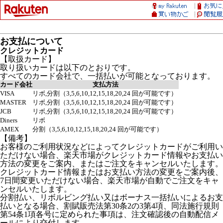
お支払について
クレジットカード
【取扱カード】
取り扱いカードは以下のとおりです。
すべてのカード会社で、一括払いが可能となっております。
カード会社
支払方法
VISA
リボ,分割（3,5,6,10,12,15,18,20,24 回が可能です）
MASTER
リボ,分割（3,5,6,10,12,15,18,20,24 回が可能です）
JCB
リボ,分割（3,5,6,10,12,15,18,20,24 回が可能です）
Diners
リボ
AMEX
分割（3,5,6,10,12,15,18,20,24 回が可能です）
【備考】
お客様のご利用状況などによってクレジットカードがご利用い
ただけない場合、楽天市場がクレジットカード情報やお支払い
方法の変更をご案内、またはご注文をキャンセルいたします。
クレジットカード情報またはお支払い方法の変更をご案内後、
7日間変更いただけない場合、楽天市場が自動でご注文をキャ
ンセルいたします。
分割払い、リボルビング払い又はボーナス一括払いによるお支
払いとなる場合、割賦販売法第30条2の3第4項、同法施行規則
第54条1項各号に定められた事項は、注文確認後の自動配信メ
ールにより交付します。