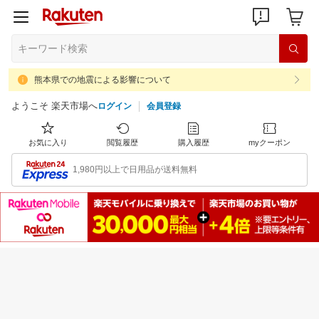
熊本県での地震による影響について
ようこそ 楽天市場へ
ログイン
会員登録
お気に入り
閲覧履歴
購入履歴
myクーポン
1,980円以上で日用品が送料無料