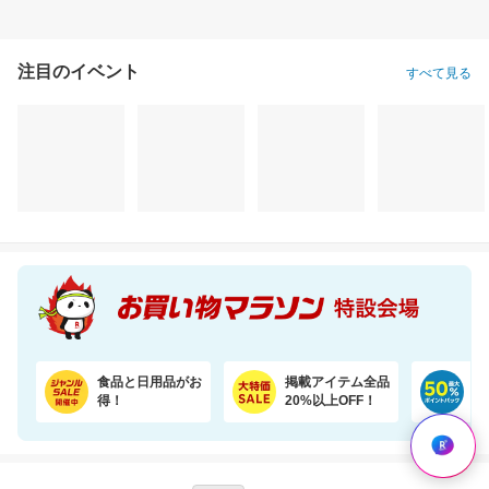
注目のイベント
すべて見る
食品と日用品がお
掲載アイテム全品
日
得！
20%以上OFF！
ポ