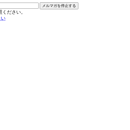
メルマガを停止する
照ください。
たい