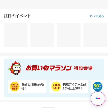
注目のイベント
すべて見る
【期間限定★半額以下セール】 大人気『二十五雑穀米450g』が1,500円⇒699円！
ニトリル手袋 ゴム手袋 使い捨て 食品衛生適合 SS S M L サイズ 白 青 黒 業務用
1,500円
2,760円
25
半額以下
割引価格
割引価格
699
2,484
22,500
円
円
円