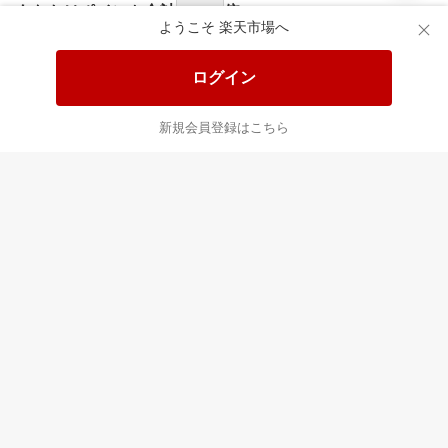
食品と日用品がお
掲載アイテム全品
日
得！
20%以上OFF！
ポ
ようこそ 楽天市場へ
ログイン
あなたはポイント
合計
倍
新規会員登録はこちら
最近チェックした商品
すべて見る