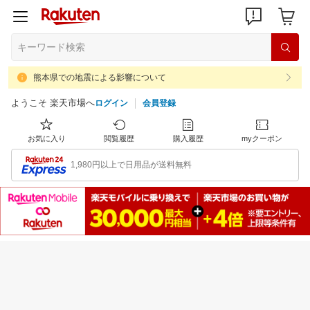
熊本県での地震による影響について
ようこそ 楽天市場へ
ログイン
会員登録
お気に入り
閲覧履歴
購入履歴
myクーポン
1,980円以上で日用品が送料無料