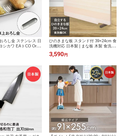
 おろし金 ステンレス 日
ひのきまな板 スタンド付 39×24cm 食
 ヨシカワ EAトCO Oros
洗機対応 日本製 | まな板 木製 食洗機
 グレーター しょうがおろし
キッチン用品 ひのき キッチングッズ
3,590
円
 薬味 おろし器 ステン
調理器具 檜 木製まな板 キッチンツー
 わさびおろし すりおろ
ル 木 木のまな板 カッティングボード
自立 ヒノキ まないた