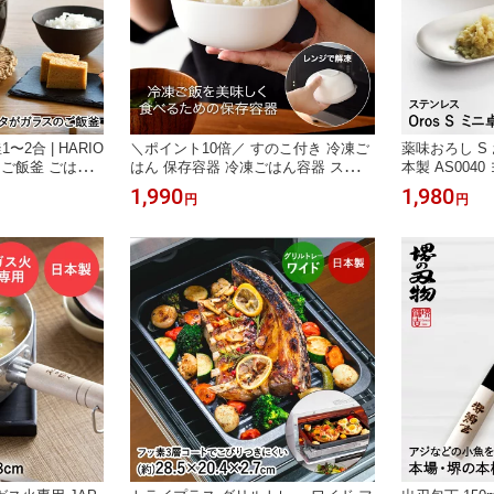
2合 | HARIO
＼ポイント10倍／ すのこ付き 冷凍ご
薬味おろし S
リオ ご飯釜 ごはん
はん 保存容器 冷凍ごはん容器 スノコ
本製 AS0040
 炊飯鍋 万古焼
付き 冷凍ご飯 保存 容器 430ml 3個組
S Hake |
1,990
1,980
円
円
用 炊飯 耐熱ガ
大盛り 220g 対応 日本製 | 冷凍ご飯容
にんにくおろし
フタ ご飯 ごはん
器 小分け ごはん 冷凍 冷蔵 冷凍ごは
レス製 燕三条
ッチン用品 日本製
ん レンジでチン 解凍 ご飯 大盛り 食
し器 小さい
洗機対応 ふっくら もっちり 便利 使
いやすい