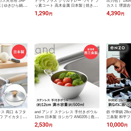
ガス火専用 JAP
トライプラス グリルトレー ワイド フ
出刃包丁 150
 | ゆきひら鍋
ッ素コート 高木金属 日本製 | 焼き魚
カスミ 堺源吉作
 ガス火 ガス 軽
お餅 深型 グリルプレート グリル グ
丁 堺刃物 堺市
1,290
4,390
円
円
 和食 スープ 麺
リル皿 魚焼きグリル トレー トレイ
刺身 うろこ取
理器具 おしゃれ
ガス ih 調理器具 プレート ワイドサイ
食 国産 鋼 天
調理鍋 調理
ズ 魚焼き クッキン
小型 利き手
レス 両口 ＆フタ
and アンド ステンレス 手付きボウル
鉄 中華鍋 28cm
 アイカタ | 雪
12cm 日本製 ヨシカワ AN0205 | 燕三
三条製 和平フ
条製 ガス IH IH
条 ステンレスボウル ステンレスボー
鍋 鉄鍋 軽い 
2,530
10,000
円
円
付き ふた フタ
ル ボール ミニボウル ミニボール オ
ゃれ 中華鍋28