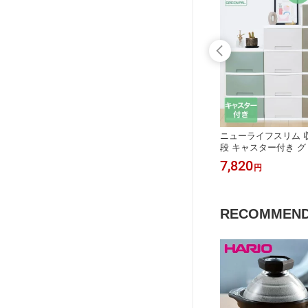
畳分 |
ひのきまな板 スタンド付 39×24cm 食
ニューライフスリム 
塗料 壁材
洗機対応 日本製 | まな板 木製 食洗機
段 キャスター付き グ
 リフォー
キッチン用品 ひのき キッチングッズ
納 ボックス チェスト
3,590
7,820
円
円
 白 リビ
調理器具 檜 木製まな板 キッチンツー
き出し ケース 洋服収
 汚れ 外
ル 木 木のまな板 カッティングボード
x 収納ボックス5段 
自立 ヒノキ まないた
ース 引き出し 押し入
おしゃれ かわいい く
RECOMMEN
テリア