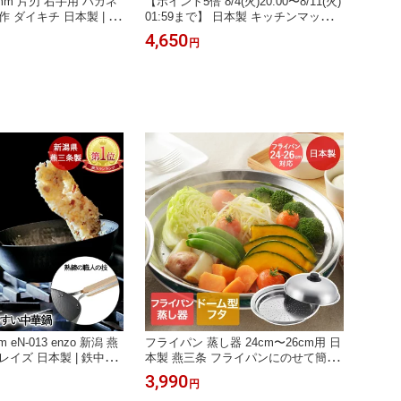
mm 片刃 右手用 ハガネ
【ポイント5倍 8/4(火)20:00〜8/11(火)
 ダイキチ 日本製 | 包
01:59まで】 日本製 キッチンマット
 伝統 ブランド 出刃 魚
クリア 91×255cm | 透明マット 透明
4,650
円
り 骨抜き 和包丁 日本
キッチンマット 透明 マット フロアマ
然木 魚釣り アジ 小魚
ット DIY 傷防止 キズ防止 キッチン
フロアシート クリアマット 透明キッ
チンシート 拭ける 床暖房対応 キッチ
ン床 防水 撥
 eN-013 enzo 新潟 燕
フライパン 蒸し器 24cm〜26cm用 日
レイズ 日本製 | 鉄中華
本製 燕三条 フライパンにのせて簡単
軽量 IH対応 ガス火 おし
蒸しプレート ドーム型 YJ2611 ヨシ
3,990
円
cm 耐久性 高温調理 職
カワ | フライパン用 蒸しプレート む