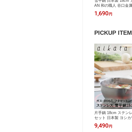
雪平鍋 日本製 18cm 
AN 和の職人 谷口金属
取っ手 行平鍋 片手鍋
1,690
円
量 アルミ 煮物 味噌汁
類 炒め物 熱伝導 調
アルミ鍋 アルミなべ 
PICKUP ITEM
片手鍋 18cm ステン
セット 日本製 ヨシカワ
平鍋 1.7L 燕三条 燕三
9,490
円
対応 直火 鍋 お鍋 蓋