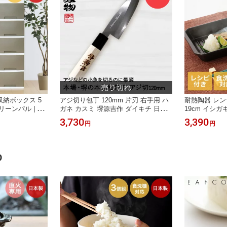
収納ボックス 5
アジ切り包丁 120mm 片刃 右手用 ハ
耐熱陶器 レ
リーンパル | 収
ガネ カスミ 堺源吉作 ダイキチ 日本
19cm イシガ
 洋服タンス 引
製 | アジ切 包丁 堺刃物 堺市 伝統 ブ
理 プレート 
3,730
3,390
円
円
納ケース 収納bo
ランド 出刃 魚 刺身 うろこ取り 骨抜
焼き 調理器 
収納ケース 衣装ケ
き 和包丁 日本食 国産 鋼 天然木 魚釣
かし調理 調理
れ クローゼット
り 鯵 小型 小魚 利き
理器 グリル 
すみカラー イン
D