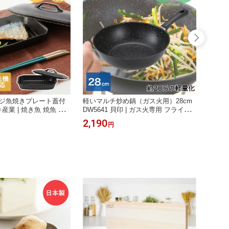
ンジ魚焼きプレート蓋付
軽いマルチ炒め鍋（ガス火用）28cm
日本製 
キ産業 | 焼き魚 焼魚 調
DW5641 貝印 | ガス火専用 フライパ
室内 壁
電子レンジ オーブン 魚
ン 軽い 軽量 調理器具 時短 深型 キッ
砂壁 
2,190
2,99
円
魚 焼ける 簡単 ほったら
チン 炒め物 調理 ガス ガス火 直火 深
ム 塗
 焼き 電子レンジ専用調
型フライパン 持ちやすい PFOAフリ
ング 
焼き目 レンジ調理用品
ー PFOSフリー アルミ製 おすすめ ア
壁 自
ルミフライパン 調理鍋