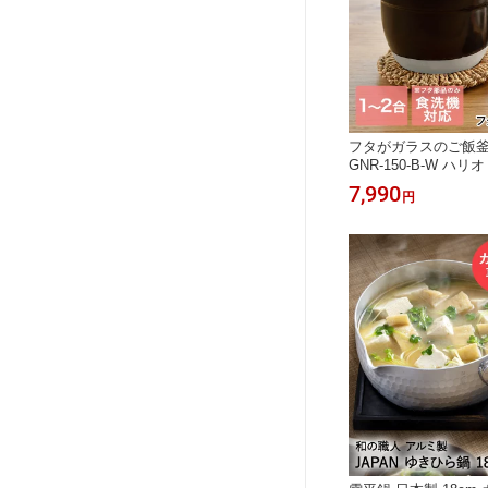
フタがガラスのご飯釜1〜
GNR-150-B-W ハ
鍋 ご飯鍋 土鍋ごはん
7,990
円
萬古焼 ガラス蓋 直火
ラス 耐熱 ガラス 蓋 
米 鍋 なべ お鍋 キ
2合 1合 黒 どなべ 釜