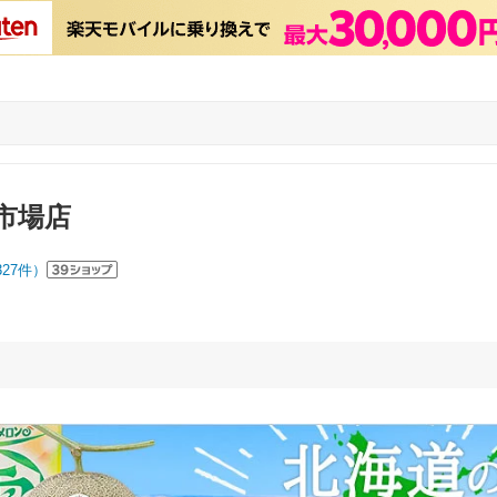
市場店
327
件）