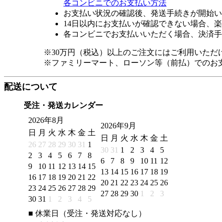
各コンビニでのお支払い方法
お支払い状況の確認後、発送手続きが開始い
14日以内にお支払いが確認できない場合、
各コンビニでお支払いいただく場合、決済手
※30万円（税込）以上のご注文にはご利用いただ
※ファミリーマート、ローソン等（前払）でのお
配送について
受注・発送カレンダー
2026年8月
2026年9月
日
月
火
水
木
金
土
日
月
火
水
木
金
土
26
27
28
29
30
31
1
30
31
1
2
3
4
5
2
3
4
5
6
7
8
6
7
8
9
10
11
12
9
10
11
12
13
14
15
13
14
15
16
17
18
19
16
17
18
19
20
21
22
20
21
22
23
24
25
26
23
24
25
26
27
28
29
27
28
29
30
1
2
3
30
31
1
2
3
4
5
■
休業日（受注・発送対応なし）