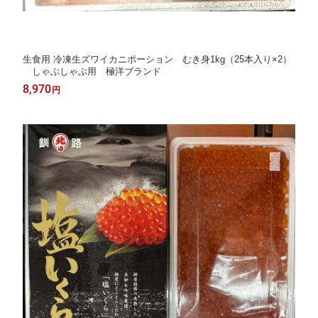
生食用 冷凍生ズワイカニポーション むき身1kg（25本入り×2）
しゃぶしゃぶ用 極洋ブランド
8,970
円