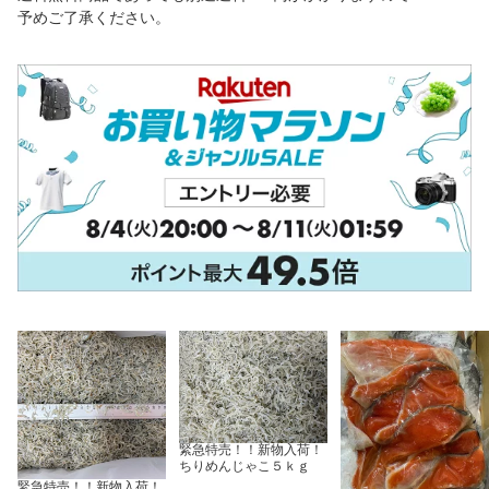
予めご了承ください。
緊急特売！！新物入荷！
ちりめんじゃこ５ｋｇ
緊急特売！！新物入荷！