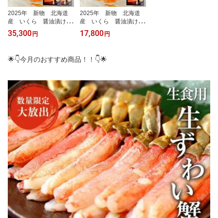
2025年 新物 北海道
2025年 新物 北海道
産 いくら 醤油漬け
産 いくら 醤油漬け
500g×2 笹谷商店 釧
500g 笹谷商店 釧路の
35,300
17,800
円
円
路の膳 鮭卵 贈答/贈り
膳 鮭卵 お歳暮 ギフ
物 訳あり メガ盛り
ト
お歳暮
🌟👇今月のおすすめ商品！！👇🌟