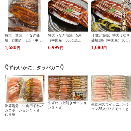
特大 無頭 うなぎ蒲
特大うなぎ蒲焼 5尾
【限定販売】特大うなぎ
焼 背開き 1匹（中国
（中国産）300g以上
蒲焼1匹（中国産）300g
産）400g前後 業務用
以上 業務用 お試し 【RC
1,580
6,999
1,080
円
円
円
P】/お中元/父の日/02P0
6Aug16
👇ずわいかに、タラバガニ👇
生ずわい上削ぎポーショ
生食用ズワイカニポーシ
決算処分 生食用ずわい
ン２ｋｇ
ョン25入り×２で１ｋｇ
カニポーション１ｋｇ
むき身