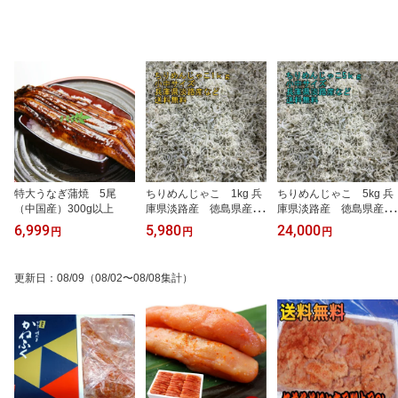
特大うなぎ蒲焼 5尾
ちりめんじゃこ 1kg 兵
ちりめんじゃこ 5kg 兵
（中国産）300g以上
庫県淡路産 徳島県産
庫県淡路産 徳島県産
その他国産 中サイズ
その他国産 小中サイ
6,999
5,980
24,000
円
円
円
ソフトタイプ
ズ ソフトタイプ
更新日
：
08/09
（08/02〜08/08集計）