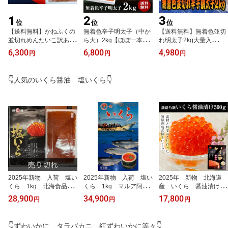
1
2
3
位
位
位
【送料無料】かねふくの
無着色辛子明太子（中か
【送料無料】無着色並切
並切れめんたいこ訳あり
ら大）2kg【ほぼ一本
れ明太子2kg大量入
数量限定/メガ盛り/無着
物】【送料無料】売れす
荷！！/訳あり/メガ盛
6,300
6,800
4,980
円
円
円
色並切れ辛子明太子2kg
ぎです。（国内加工）メ
り 【送料無料】【訳あ
【RCP】/お中元/02P01
ガ盛り【業務用】 【訳
り】【ギフト】/お中元/0
Oct16
あり】/お中元/父の日/02
2P06Aug16
👇人気のいくら醤油 塩いくら👇
P09Jul16
2025年新物 入荷 塩い
2025年新物 入荷 塩い
2025年 新物 北海道
くら 1kg 北海食品
くら 1kg マルア阿部
産 いくら 醤油漬け
送料無料 贈答 贈り物 訳
商店 農林水産大臣賞受
500g 笹谷商店 釧路の
28,900
34,900
17,800
円
円
円
あり メガ盛り お歳暮
賞 北海道産 送料無
膳 鮭卵 お歳暮 ギフ
料 贈答 贈り物 訳あり メ
ト
ガ盛り お歳暮
👇ずわいかに、タラバカニ、紅ずわいかに等々👇