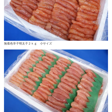
無着色辛子明太子２ｋｇ 小サイズ