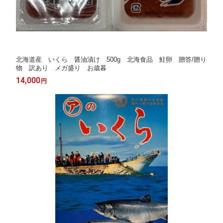
北海道産 いくら 醤油漬け 500g 北海食品 鮭卵 贈答/贈り
物 訳あり メガ盛り お歳暮
14,000
円