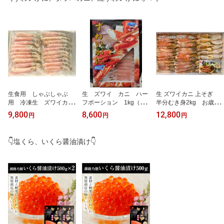
生食用 しゃぶしゃぶ
生 ズワイ カニ ハー
生 ズワイカニ 上そぎ
用 冷凍生 ズワイカニ
フポーション 1kg（半
半分むき身2kg お歳
ポーション むき身1kg
分むき身）かに 蟹 訳
暮 生ずわい かに
9,800
8,600
12,800
円
円
円
（25本入り×2）訳あり
あり メガ盛り 業務用
メガ盛り お歳暮
👇塩くら、いくら醤油漬け👇