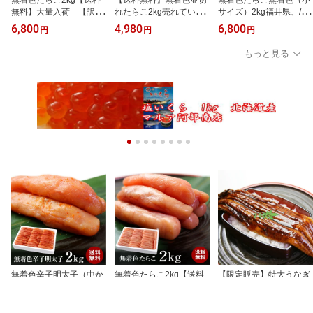
無料】大量入荷 【訳あ
れたらこ2kg売れていま
サイズ）2kg福井県、/大
り】【ギフト】【RC
す。【訳あり】【ギフ
量入荷！！【ほぼ一本
6,800
4,980
6,800
円
円
円
P】/お中元/父の日/02P2
ト】02P06Aug16
物】【送料無料】大人
7May16
気！！限定販売！！--メ
もっと見る
ガ盛り--【業務用】
【訳あり】/お中元/02P0
6Aug16/
無着色辛子明太子（中か
無着色たらこ2kg【送料
【限定販売】特大うなぎ
ら大）2kg【ほぼ一本
無料】ご注文殺到のため
蒲焼1匹（中国産）300g
物】【送料無料】売れす
かなり発送が遅れていま
以上 業務用 お試し 【RC
6,800
6,800
1,080
円
円
円
ぎです。（国内加工）メ
すので予めご了承くださ
P】/お中元/父の日/02P0