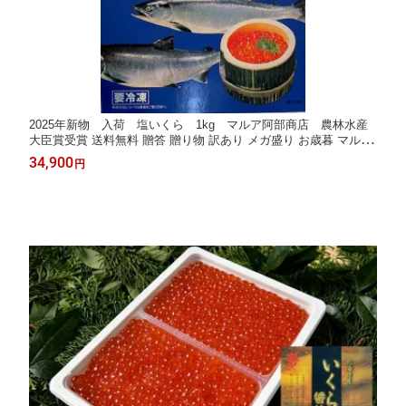
2025年新物 入荷 塩いくら 1kg マルア阿部商店 農林水産
大臣賞受賞 送料無料 贈答 贈り物 訳あり メガ盛り お歳暮 マルア
阿部商店
34,900
円