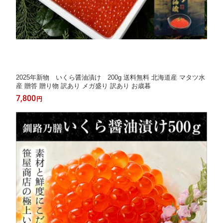
2025年新物 いくら醤油漬け 200g 送料無料 北海道産 マタツ水
産 贈答 贈り物 訳あり メガ盛り 訳あり お歳暮
7,800
円