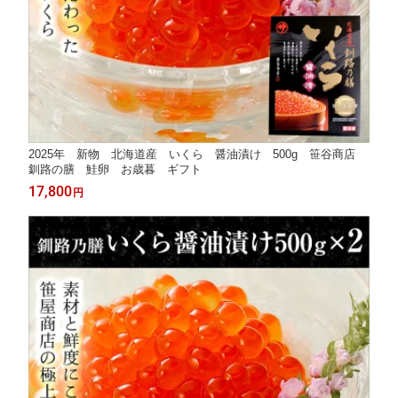
2025年 新物 北海道産 いくら 醤油漬け 500g 笹谷商店
釧路の膳 鮭卵 お歳暮 ギフト
17,800
円