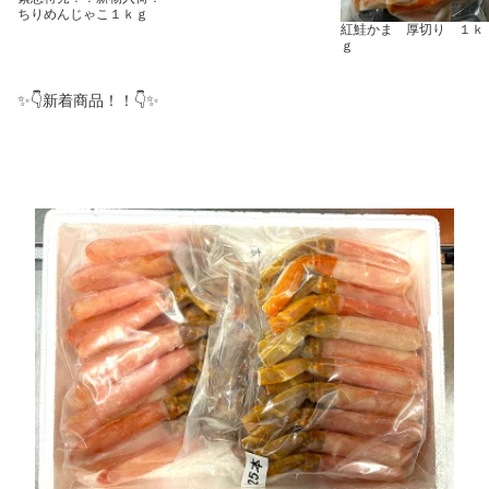
ちりめんじゃこ１ｋｇ
紅鮭かま 厚切り １ｋ
ｇ
✨👇新着商品！！👇✨