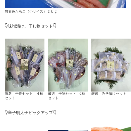
無着色たらこ（小サイズ）２ｋｇ
👇味噌漬け、干し物セット👇
厳選 干物セット ４種
厳選 干物セット 6種
厳選 みそ漬けセット
セット
セット
👇辛子明太子ピックアップ👇