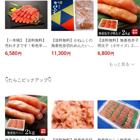
【一本物】【送料無料】
【送料無料】かねふくの
【送料無料】無着色辛子
売れすぎです！有色辛子
無着色並切れめんたいこ
明太子（小サイズ）2Kg
明太子（中〜大）1kg×2
2kg×2無着色明太子2kg
【期間限定/福井県加工/
6,580
11,300
6,800
円
円
円
＝2kgメガ盛り【業務
訳あり数量限定/メガ盛
メガ盛り/贈答用/訳あ
用】 【訳あり】【ギフ
り/お歳暮/お中元/02P06
り】/お中元/02P06Aug1
もっと見る
ト】【RCP】/お中元/02
Aug16
6/
P06Aug16
👇たらこピックアップ👇
無着色たらこ2kg【送料
【送料無料】無着色並切
無着色たらこ無着色（小