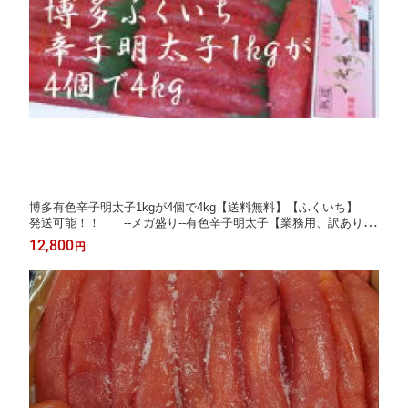
博多有色辛子明太子1kgが4個で4kg【送料無料】【ふくいち】
発送可能！！ --メガ盛り--有色辛子明太子【業務用、訳あり】
【訳あり】【ギフト】/お中元/02P01Oct16
12,800
円