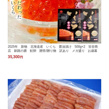
2025年 新物 北海道産 いくら 醤油漬け 500g×2 笹谷商
店 釧路の膳 鮭卵 贈答/贈り物 訳あり メガ盛り お歳暮
35,300
円