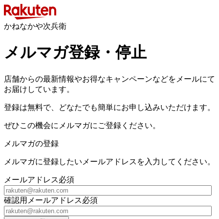
かねなかや次兵衛
メルマガ登録・停止
店舗からの最新情報やお得なキャンペーンなどをメールにて
お届けしています。
登録は無料で、どなたでも簡単にお申し込みいただけます。
ぜひこの機会にメルマガにご登録ください。
メルマガの登録
メルマガに登録したいメールアドレスを入力してください。
メールアドレス
必須
確認用メールアドレス
必須