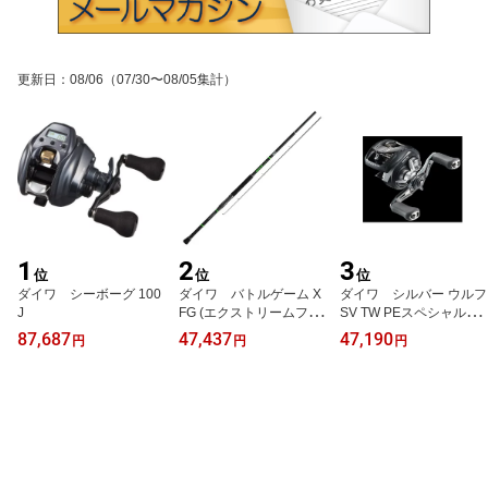
更新日
：
08/06
（07/30〜08/05集計）
1
2
3
位
位
位
ダイワ シーボーグ 100
ダイワ バトルゲーム X
ダイワ シルバー ウルフ
J
FG (エクストリームフカ
SV TW PEスペシャル 1
セゲーム) 5-42
000XHL
87,687
47,437
47,190
円
円
円