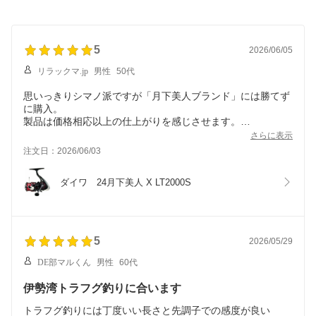
5
2026/06/05
リラックマ.jp
男性
50代
思いっきりシマノ派ですが「月下美人ブランド」には勝てず
に購入。
製品は価格相応以上の仕上がりを感じさせます。
見た目が格好良くて非常によろしいです。また、とにかく軽
さらに表示
いです。
注文日：2026/06/03
巻き心地に関しては、やはりシマノに軍配が上がる気はしま
すが、
ダイワ　24月下美人 X LT2000S
これで不満に思うような事はないでしょう。
5
2026/05/29
DE部マルくん
男性
60代
伊勢湾トラフグ釣りに合います
トラフグ釣りには丁度いい長さと先調子での感度が良い