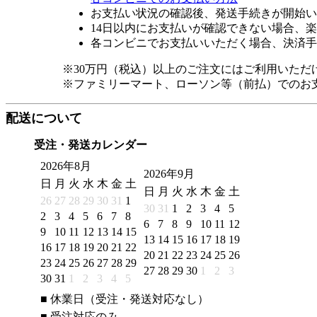
お支払い状況の確認後、発送手続きが開始い
14日以内にお支払いが確認できない場合、
各コンビニでお支払いいただく場合、決済手
※30万円（税込）以上のご注文にはご利用いただ
※ファミリーマート、ローソン等（前払）でのお
配送について
受注・発送カレンダー
2026年8月
2026年9月
日
月
火
水
木
金
土
日
月
火
水
木
金
土
26
27
28
29
30
31
1
30
31
1
2
3
4
5
2
3
4
5
6
7
8
6
7
8
9
10
11
12
9
10
11
12
13
14
15
13
14
15
16
17
18
19
16
17
18
19
20
21
22
20
21
22
23
24
25
26
23
24
25
26
27
28
29
27
28
29
30
1
2
3
30
31
1
2
3
4
5
■
休業日（受注・発送対応なし）
■
受注対応のみ