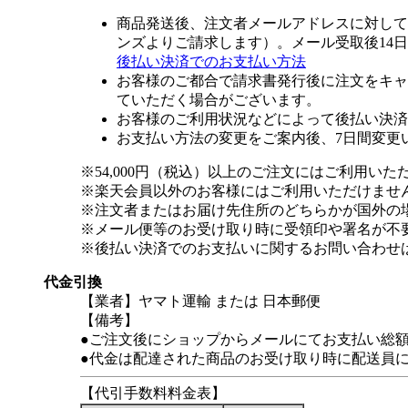
商品発送後、注文者メールアドレスに対して
ンズよりご請求します）。メール受取後14
後払い決済でのお支払い方法
お客様のご都合で請求書発行後に注文をキャ
ていただく場合がございます。
お客様のご利用状況などによって後払い決済
お支払い方法の変更をご案内後、7日間変更
※54,000円（税込）以上のご注文にはご利用いた
※楽天会員以外のお客様にはご利用いただけませ
※注文者またはお届け先住所のどちらかが国外の
※メール便等のお受け取り時に受領印や署名が不
※後払い決済でのお支払いに関するお問い合わせ
代金引換
【業者】ヤマト運輸 または 日本郵便
【備考】
●ご注文後にショップからメールにてお支払い総
●代金は配達された商品のお受け取り時に配送員
【代引手数料料金表】