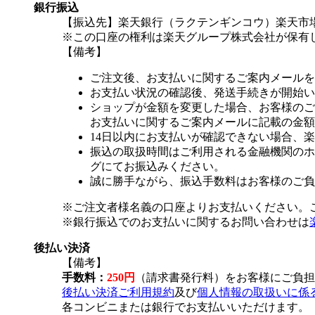
銀行振込
【振込先】楽天銀行（ラクテンギンコウ）楽天市場支
※この口座の権利は楽天グループ株式会社が保有
【備考】
ご注文後、お支払いに関するご案内メールを
お支払い状況の確認後、発送手続きが開始い
ショップが金額を変更した場合、お客様のご
お支払いに関するご案内メールに記載の金額
14日以内にお支払いが確認できない場合、
振込の取扱時間はご利用される金融機関のホ
グにてお振込みください。
誠に勝手ながら、振込手数料はお客様のご負
※ご注文者様名義の口座よりお支払いください。
※銀行振込でのお支払いに関するお問い合わせは
後払い決済
【備考】
手数料：
250円
（請求書発行料）をお客様にご負担
後払い決済ご利用規約
及び
個人情報の取扱いに係
各コンビニまたは銀行でお支払いいただけます。