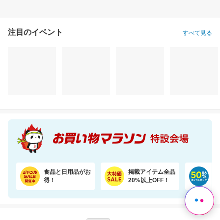
注目のイベント
すべて見る
＼7％OFF！ふんわり柔らか／大容量48ロール！2倍巻きトイレットペーパー
【期間限定★半額以下セール】 大人気『二十五雑穀米450g』が1,500円⇒699円！
3,880円
1,500円
19
割引価格
半額以下
割引価格
3,580
699
17,991
円
円
円