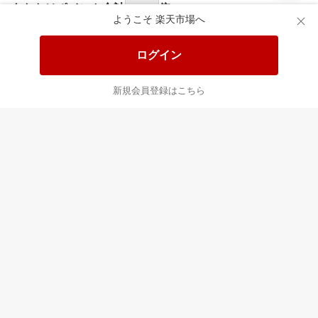
食品と日用品がお
掲載アイテム全品
日
得！
20%以上OFF！
ポ
ようこそ 楽天市場へ
ログイン
あなたはポイント
合計
倍
新規会員登録はこちら
最近チェックした商品
すべて見る