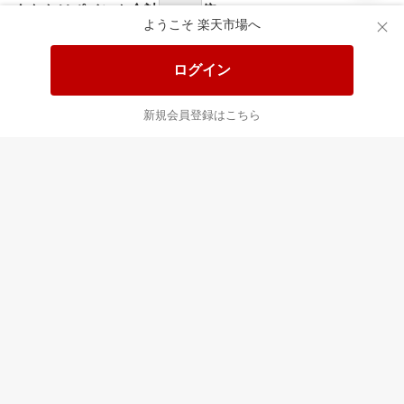
食品と日用品がお
掲載アイテム全品
日
得！
20%以上OFF！
ポ
ようこそ 楽天市場へ
ログイン
あなたはポイント
合計
倍
新規会員登録はこちら
最近チェックした商品
すべて見る