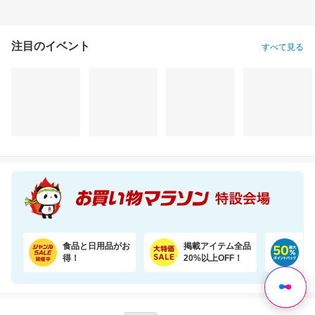
注目のイベント
すべて見る
抗菌 プレイマット シームレス 折りたたみ 持ち手付き 防音 厚み4cm GUMODE
【うなぎ屋かわすい】ふっくら肉厚！国産うなぎ大サイズ2尾セットがお買い得！
22,800円
5,665円
3,
割引価格
割引価格
割引価格
19,380
5,098
2,950
円
円
円