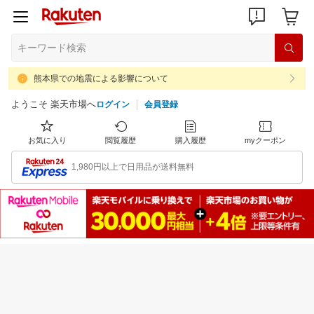
熊本県での地震による影響について
ようこそ 楽天市場へ
ログイン
会員登録
お気に入り
閲覧履歴
購入履歴
myクーポン
1,980円以上で日用品が送料無料