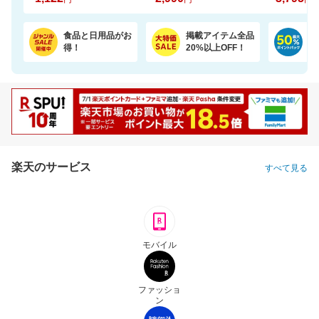
食品と日用品がお
掲載アイテム全品
日
得！
20%以上OFF！
ポ
楽天のサービス
すべて見る
モバイル
ファッショ
ン