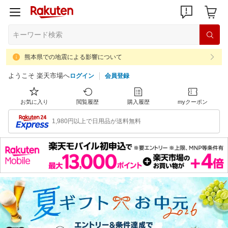
熊本県での地震による影響について
ようこそ 楽天市場へ
ログイン
会員登録
お気に入り
閲覧履歴
購入履歴
myクーポン
1,980円以上で日用品が送料無料