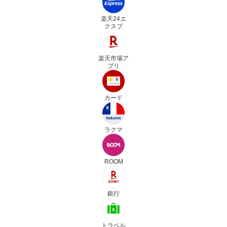
楽天24エ
クスプ
楽天市場ア
プリ
カード
ラクマ
ROOM
銀行
トラベル