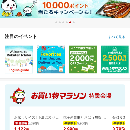
注目のイベント
すべて見る
お試しサイズ！お肌にやさしいおしりふき (80枚×6パック)【楽天オリジナル】
銚子産骨取りさば（無塩 選べる1kg・2kg）【骨取り魚の飯田商店】
1,320円
5,980円
7,
割引価格
半額以下
半額以下
1,122
2,990
3,795
円
円
円