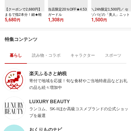
【クーポンで2,680円】
当店限定20％OFF★4.53
＼24h限定1,500円／ セ
まるで指2本分！細★軽
ガードル
ゾパピの「美人」ニット
5,680
1,308
1,500
円
円
円
特集コンテンツ
暮らし
読み物・コラボ
キャラクター
スポーツ
楽天ふるさと納税
寄付で地域を応援！旬な食材やご当地特産品などお礼
の品も続々増加中
LUXURY BEAUTY
ランコム、SK-IIほか高級コスメブランドの公式ショッ
プを厳選
おくりものナビ