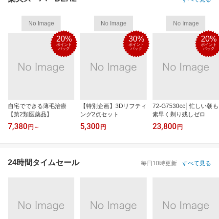
No Image
No Image
No Image
20%
30%
20%
ポイント
ポイント
ポイント
バック
バック
バック
自宅でできる薄毛治療
【特別企画】3Dリフティ
72-G7530cc│忙しい朝も
【第2類医薬品】
ング2点セット
素早く剃り残しゼロ
7,380
5,300
23,800
円
～
円
円
24時間タイムセール
毎日10時更新
すべて見る