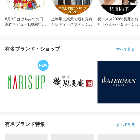
8月3日ははちみつの日！
上半期に楽天で最も売れ
夏コスメ2026×長井かお
原作デビュー100周年も
たレディースファッショ
り｜ヘルシー＆ラベンダ
お祝い
ン
ーメイク
有名ブランド・ショップ
すべて見る
有名ブランド特集
すべて見る