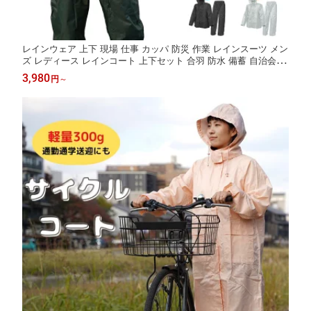
レインウェア 上下 現場 仕事 カッパ 防災 作業 レインスーツ メン
ズ レディース レインコート 上下セット 合羽 防水 備蓄 自治会 ア
ウトドア キャンプ 林間学校 通勤 通学 かっぱ 雨合羽 ワーク プロ
3,980
円
～
裏メッシュ ヘルメット対応フード 梅雨