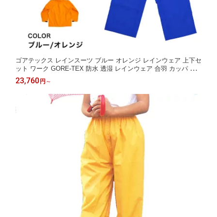
ゴアテックス レインスーツ ブルー オレンジ レインウェア 上下セ
ット ワーク GORE-TEX 防水 透湿 レインウェア 合羽 カッパ 雨
合羽 雨衣 MAEGAKI 前垣 青 メンズ レディース ジャケット 上衣
23,760
円
～
パンツ ズボン 仕事 作業 アウトドア 登山 ゴルフ 自転車 男女兼用
かっぱ日和