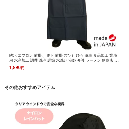
防水 エプロン 前掛け 腰下 前掛 共ひも ひも 洗車 食品加工 業務
用 水産加工 調理 洗浄 調節 水洗い 漁師 介護 ラーメン 飲食店 食
品加工 掃除 給食 ガーデニング 畑 酪農 精肉 鮮魚 丈夫 腰下前掛
1,890
円
日本製 マルイワ 丸岩産業 かっぱ日和
その他おすすめアイテム