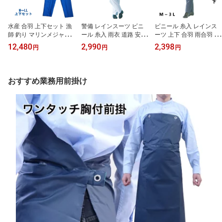
水産 合羽 上下セット 漁
警備 レインスーツ ビニ
ビニール 糸入 レインス
師 釣り マリンメジャー
ール 糸入 雨衣 道路 安全
ーツ 上下 合羽 雨合羽 土
雨合羽 カッパ 作業着 仕
安全 腕章 反射 ワッペン
木 農業 農作業 建築 洗浄
12,480
2,990
2,398
円
円
円
事着 ワーク フィッシン
ワーク work 合羽 カッパ
作業着 鉄紺 ワーク ワー
グ 業務用 漁師用カッパ
かっぱ レインコート
キングスーツ
アウトドア 防水 マリン
ウェア レインウェア レ
おすすめ業務用前掛け
インスーツ レインジャケ
ット レインパンツ プロ
漁業 機能的 シンプル