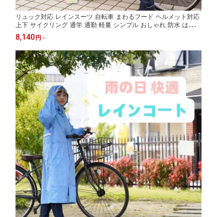
リュック対応 レインスーツ 自転車 まわるフード ヘルメット対応
上下 サイクリング 通学 通勤 軽量 シンプル おしゃれ 防水 はっ水
撥水 訪問介護 ヘルパー 中学生 高校生 学校指定 スクール 制服 リ
8,140
円
～
ュック 3WAY かばん 回転フード