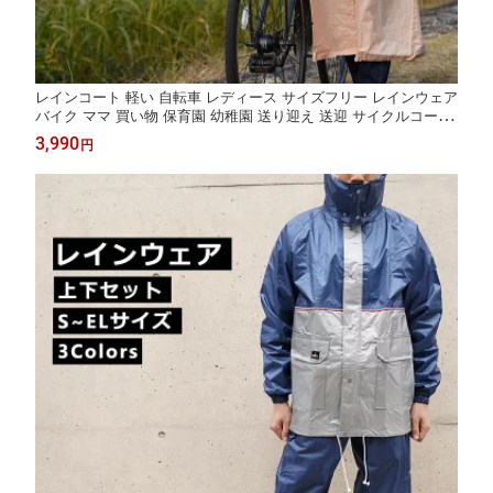
レインコート 軽い 自転車 レディース サイズフリー レインウェア
バイク ママ 買い物 保育園 幼稚園 送り迎え 送迎 サイクルコート
合羽 カッパ かっぱ 自転車用 雨対策 レイニーエース パステル シ
3,990
円
ンプル 可愛い おしゃれ 女性 レディース