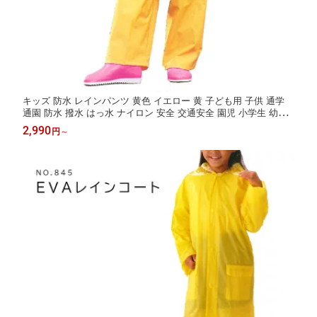
キッズ 防水 レインパンツ 黄色 イエロー 黄 子ども用 子供 通学
通園 防水 撥水 はっ水 ナイロン 安全 交通安全 園児 小学生 幼稚
園 保育園 小学校 ズボン 雨がっぱ 合羽 レインウェア レイニーエ
2,990
円
～
ース RAINYACE かっぱ日和 公園 泥遊び