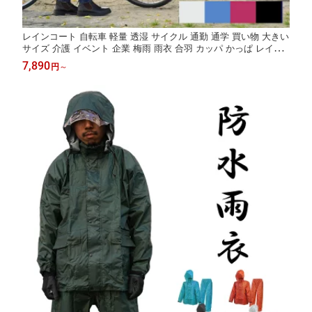
レインコート 自転車 軽量 透湿 サイクル 通勤 通学 買い物 大きい
サイズ 介護 イベント 企業 梅雨 雨衣 合羽 カッパ かっぱ レイニ
ーエース RAINYACE 雨の日 防災 可愛い おしゃれ 便利 入学準備
7,890
円
～
カインドリーレインパーカ かっぱ日和