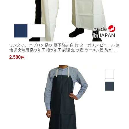
ワンタッチ エプロン 防水 腰下前掛 白 紺 ターポリン ビニール 無
地 男女兼用 防水加工 撥水加工 調理 魚 水産 ラーメン屋 防水エプ
ロン フィット 前掛 ワンタッチ前掛 防水前掛 フリーサイズ 日本
2,580
円
製 マルイワ 丸岩産業 かっぱ日和