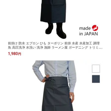
前掛け 防水 エプロン ひも ターポリン 前掛 水産 水産加工 調理
魚 高圧洗浄 水洗い 洗浄 漁師 ラーメン屋 ガーデニング トリミン
グ 野菜 厨房 食器洗浄 給食 食品加工 業務用 防水エプロン 介護
1,980
円
丈夫 日本製 マルイワ 丸岩産業 かっぱ日和