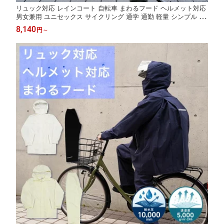
リュック対応 レインコート 自転車 まわるフード ヘルメット対応
男女兼用 ユニセックス サイクリング 通学 通勤 軽量 シンプル お
しゃれ 防水 中学生 高校生 学校指定 スクール リュック バッグ 3
8,140
円
～
WAY かばん 回転フード 訪問介護 ヘルパーステーション