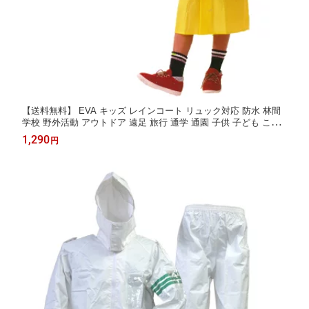
【送料無料】 EVA キッズ レインコート リュック対応 防水 林間
学校 野外活動 アウトドア 遠足 旅行 通学 通園 子供 子ども こど
も 合羽 カッパ 小学生 園児 小学校 幼稚園 保育園 入学 雨具 レイ
1,290
円
ンウェア 背負ったまま 安全 目立つ 黄色 軽量 かっぱ日和