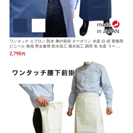
ワンタッチ エプロン 防水 胸付前掛 ターポリン 水産 白 紺 業務用
ビニール 無地 男女兼用 防水加工 撥水加工 調理 魚 水産 ラーメン
屋 豆腐 介護 石材 魚屋 洗い 防水エプロン 前掛 フィット 前掛け
2,790
円
ワンタッチ前掛 防水前掛 日本製 マルイワ 丸岩産業 かっぱ日和