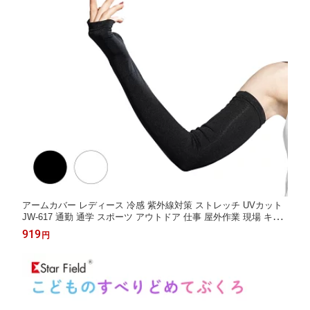
アームカバー レディース 冷感 紫外線対策 ストレッチ UVカット
JW-617 通勤 通学 スポーツ アウトドア 仕事 屋外作業 現場 キャ
ンプ 学生 大人 便利 軽作業 ワーク ボディタフネス かっぱ日和
919
円