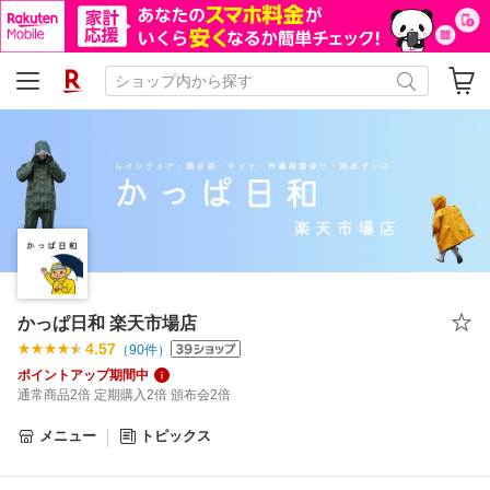
かっぱ日和 楽天市場店
4.57
（
90
件）
ポイントアップ期間中
通常商品2倍 定期購入2倍 頒布会2倍
メニュー
トピックス