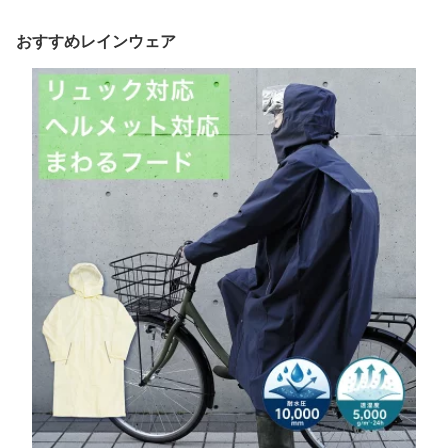
塗装 工場 掃除 ナイロン
レディース カッパ ワー
ヤッケ 農作業 畑 丸岩産
ク 仕事着 レインウェア
おすすめレインウェア
業 かっぱ日和
AP2500