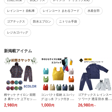
レインコート 自転車
レインコート まわるフード
水産合羽
ゴアテックス
防水エプロン
ニトリル手袋
レジカゴバッグ
新掲載アイテム
柄ヤッケ ナイロン 前開
コンパクト収納 エコバッ
ゴアテックス レインスー
き 農ヤッケ 上下セット
グ はっ水 フック付き 軽
ツ ワーク 透湿 防水 撥水
おしゃれ メンズ レディ
量 軽い シンプル コンビ
防風 大雨 合羽 ゲリラ豪
2,980
1,000
26,980
円
円
円
～
ース 撥水加工 男女兼用
ニバッグ コンパクトバッ
雨 台風 災害対策 男女兼
DIY 作業着 農業 ペンキ
グ お買い物 お弁当
用 ユニセックス メンズ