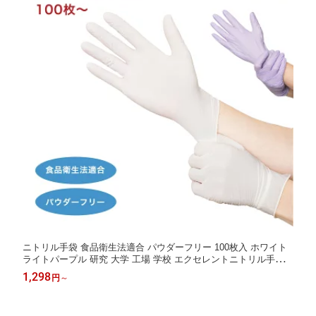
ニトリル手袋 食品衛生法適合 パウダーフリー 100枚入 ホワイト
ライトパープル 研究 大学 工場 学校 エクセレントニトリル手袋
使い捨て 白 SSS SS S M L 小さい サイズ 粉なし 食品 給食 調理
1,298
円
～
作業用 業務用 調理用 介護用 ゴム手袋 大掃除 日本メーカー製品
かっぱ日和