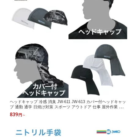
ヘッドキャップ 冷感 消臭 JW-611 JW-613 カバー付ヘッドキャッ
プ 通勤 通学 日焼け対策 スポーツ アウトドア 仕事 屋外作業 現場
キャンプ 防災 学生 大人 便利 軽作業 ワーク ボディタフネス かっ
839
円
～
ぱ日和