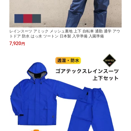
レインスーツ アミック メッシュ裏地 上下 自転車 通勤 通学 アウ
トドア 防水 はっ水 ツートン 日本製 入学準備 入園準備
7,920
円