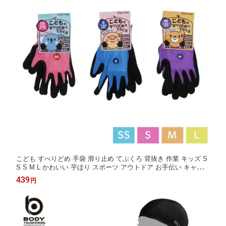
こども すべりどめ 手袋 滑り止め てぶくろ 背抜き 作業 キッズ S
S S M L かわいい 芋ほり スポーツ アウトドア お手伝い キャンプ
子ども 子供 小さい手 小さな手 幼児 小学生 幼稚園 保育園 小学校
439
円
低学年 高学年 便利 軽作業 ワーク 磯遊び かっぱ日和