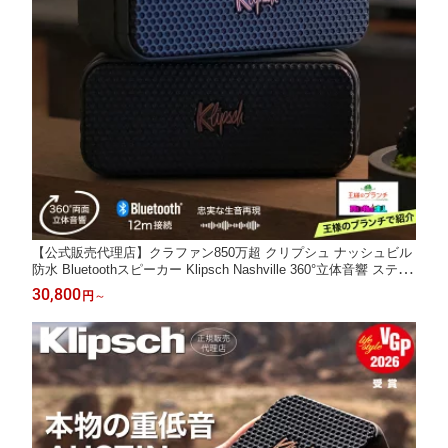
【公式販売代理店】クラファン850万超 クリプシュ ナッシュビル
防水 Bluetoothスピーカー Klipsch Nashville 360°立体音響 ステレ
オ再生 24H連続再生 Bluetooth 5.3 防塵 IP67 マイク通話 モバイ
30,800
円
～
ルバッテリー 充電器 専用ケース 牛革 レザー