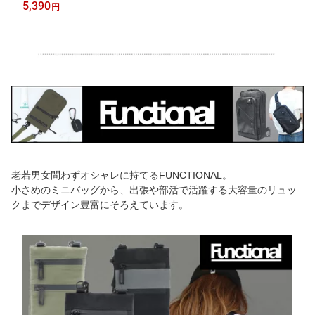
ック 背面ポケット 内側 ファスナー 女の子 女子 女性 キッピス モ
5,390
円
チーフ 北欧 251-KEKP294
老若男女問わずオシャレに持てるFUNCTIONAL。
小さめのミニバッグから、出張や部活で活躍する大容量のリュッ
クまでデザイン豊富にそろえています。