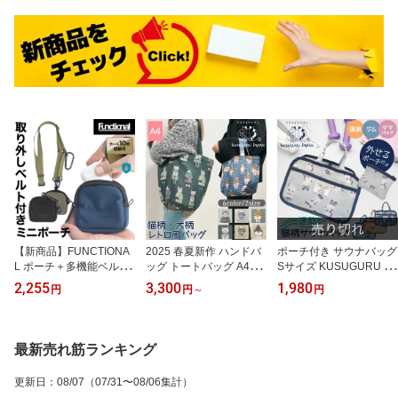
【新商品】FUNCTIONA
2025 春夏新作 ハンドバ
ポーチ付き サウナバッグ
L ポーチ＋多機能ベルト
ッグ トートバッグ A4対
Sサイズ KUSUGURU JA
A.P UTILITY CASE イヤ
応 KUSUGURU JAPAN
PAN 猫柄 ネコまるけ マ
2,255
3,300
1,980
円
円
～
円
ホンケース 小物入れ 財
パーラーすずらん堂 猫柄
チルダさん バッグインバ
布 小銭入れ 札入れ カー
犬柄 おめかしさん ちま
ッグ スパバッグ ジム 温
ドケース ショルダーベル
きさん 柴尻君 ミニバッ
泉 プール サウナ 旅行 ハ
ト ウエストベルト 斜め
グ ショルダーバッグ ト
ンドバッグ ミニバッグ
最新売れ筋ランキング
がけショルダー ショルダ
ート 肩掛け ゴブラン織
小物入れ サウナセット
ーポーチ カラビナ アウ
り クスグルジャパン
クスグルジャパン 21-22
更新日
：
08/07
（07/31〜08/06集計）
トドア 登山 サイクリン
34 21-2236