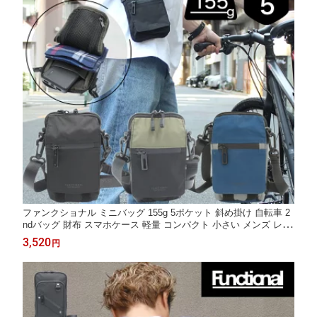
ファンクショナル ミニバッグ 155g 5ポケット 斜め掛け 自転車 2
ndバッグ 財布 スマホケース 軽量 コンパクト 小さい メンズ レデ
ィース ポケット 多め 斜めがけ 縦長 縦 ななめがけバック FUNCT
3,520
円
IONAL CURRY カレー RCB-079TI