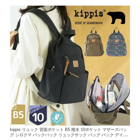
kippis リュック 背面ポケット B5 撥水 10ポケット マザーズバッ
グ シロクマ バックパック リュックサック バッグ バック デイパ