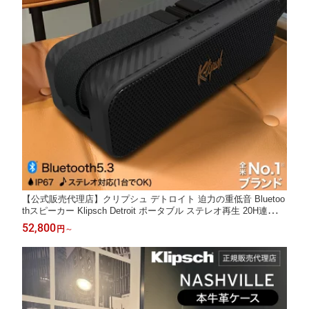
【公式販売代理店】クリプシュ デトロイト 迫力の重低音 Bluetoo
thスピーカー Klipsch Detroit ポータブル ステレオ再生 20H連続再
生 Bluetooth 5.3 防塵 防水 IP67 マイク通話 モバイルバッテリー
52,800
円
～
充電器