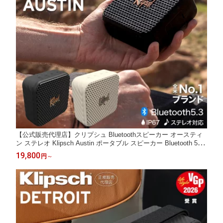
【公式販売代理店】クリプシュ Bluetoothスピーカー オースティ
ン ステレオ Klipsch Austin ポータブル スピーカー Bluetooth 5.3
防塵 防水 IP67 10台同時再生 取り付けストラップ付き
19,800
円
～