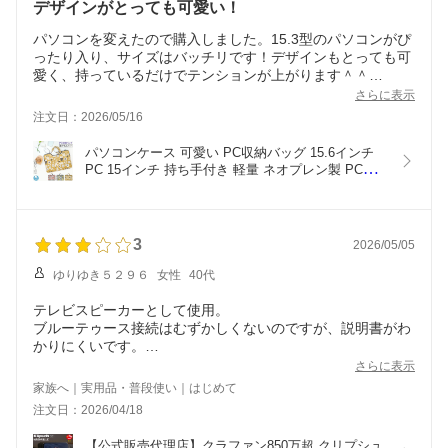
デザインがとっても可愛い！
パソコンを変えたので購入しました。15.3型のパソコンがぴ
ったり入り、サイズはバッチリです！デザインもとっても可
愛く、持っているだけでテンションが上がります＾＾
ただ、他の方もお話されていたように匂いがきついのと、厚
さらに表示
みは薄めのデザインなので衝撃からどれぐらいパソコンを守
注文日：2026/05/16
ってくれるのかは、まだ分からないので☆４つとさせて下さ
い。
パソコンケース 可愛い PC収納バッグ 15.6インチ
これからたくさん使おうと思います！
PC 15インチ 持ち手付き 軽量 ネオプレン製 PCバ
ッグ パソコン収納ケース 保護ケース バッグインバ
ッグ ハンドバッグ ポケット 収納 多い 当店オリジ
ナル
3
2026/05/05
ゆりゆき５２９６
女性
40代
テレビスピーカーとして使用。
ブルーテゥース接続はむずかしくないのですが、説明書がわ
かりにくいです。
さらに表示
たまにスピーカーから、雑音が聞こえることがあり、少し気
家族へ｜実用品・普段使い｜はじめて
になります
注文日：2026/04/18
【公式販売代理店】クラファン850万超 クリプシュ 