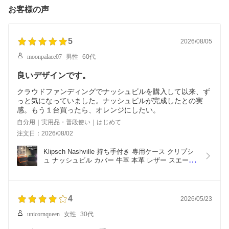
お客様の声
5
2026/08/05
moonpalace07
男性
60代
良いデザインです。
クラウドファンディングでナッシュビルを購入して以来、ず
っと気になっていました。ナッシュビルが完成したとの実
感。もう１台買ったら、オレンジにしたい。
自分用｜実用品・普段使い｜はじめて
注文日：2026/08/02
Klipsch Nashville 持ち手付き 専用ケース クリプシ
ュ ナッシュビル カバー 牛革 本革 レザー スエード 
合皮 保護ケース 保護カバー 傷防止 持ち運び 携帯
用
4
2026/05/23
unicornqueen
女性
30代