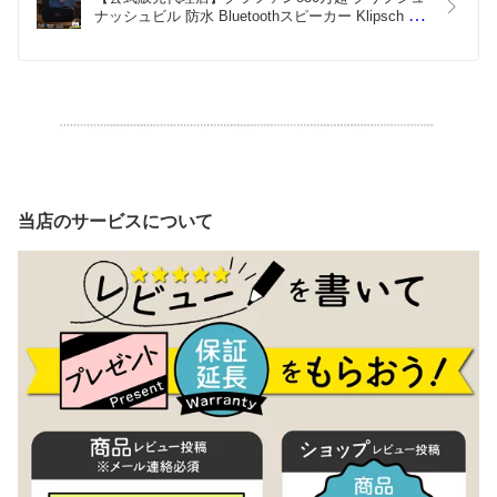
ナッシュビル 防水 Bluetoothスピーカー Klipsch 
Nashville 360°立体音響 ステレオ再生 24H連続再生  
Bluetooth 5.3 防塵 IP67 マイク通話 モバイルバッテ
リー 充電器 専用ケース 牛革 レザー
当店のサービスについて