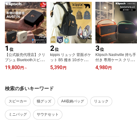
グ RCB-098TI RCB-099
TI
1
2
3
位
位
位
【公式販売代理店】クリ
kippis リュック 背面ポケ
Klipsch Nashville 持ち手
プシュ Bluetoothスピー
ット B5 撥水 10ポケット
付き 専用ケース クリプ
カー オースティン ステ
マザーズバッグ シロクマ
シュ ナッシュビル カバ
19,800
5,390
4,980
円
～
円
円
レオ Klipsch Austin ポー
バックパック リュックサ
ー 牛革 本革 レザー スエ
タブル スピーカー Bluet
ック バッグ バック デイ
ード 合皮 保護ケース 保
ooth 5.3 防塵 防水 IP67 1
パック 背面ポケット 内
護カバー 傷防止 持ち運
0台同時再生 取り付けス
側 ファスナー 女の子 女
び 携帯用
検索の多いキーワード
トラップ付き
子 女性 キッピス モチー
フ 北欧 251-KEKP294
スピーカー
猫グッズ
A4収納バッグ
リュック
ミニバッグ
サウナセット