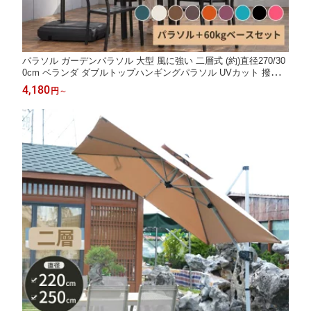
パラソル ガーデンパラソル 大型 風に強い 二層式 (約)直径270/30
0cm ベランダ ダブルトップハンギングパラソル UVカット 撥水
角度調整 ベース付き ガーデンパラソルセット 汎用 日除け パラソ
4,180
円
～
ルカバー 運動会 公園 海 プール