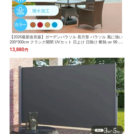
【2026最新改良版】ガーデンパラソル 長方形 パラソル 風に強い
200*300cm クランク開閉 UVカット 日よけ 日除け 断熱 uv 99.9%
カット 大型 遮光 雨ざらし アウトドア用 庭・ベランダ・公園・店
13,880
円
頭・運動会