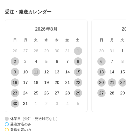
受注・発送カレンダー
2026年8月
20
日
月
火
水
木
金
土
日
月
火
26
27
28
29
30
31
1
30
31
1
2
3
4
5
6
7
8
6
7
8
9
10
11
12
13
14
15
13
14
15
16
17
18
19
20
21
22
20
21
22
23
24
25
26
27
28
29
27
28
29
30
31
1
2
3
4
5
休業日（受注・発送対応なし）
受注対応のみ
発送対応のみ