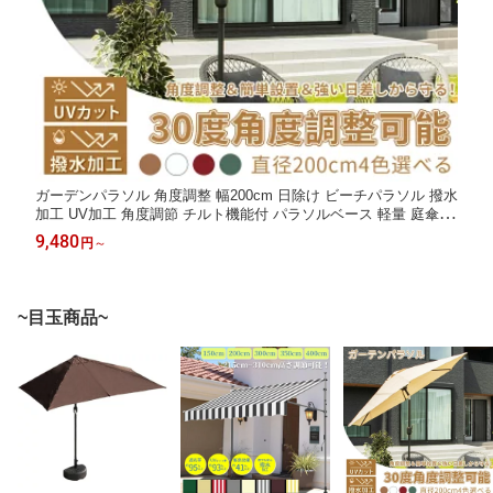
ガーデンパラソル 角度調整 幅200cm 日除け ビーチパラソル 撥水
加工 UV加工 角度調節 チルト機能付 パラソルベース 軽量 庭傘 釣
り傘 アウトドア キャンプ オーニング 鉄製 アイボリー 夏祭り
9,480
円
～
~目玉商品~