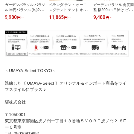
ガーデンパラソル パラソ
ベランダ テント オーニ
ガーデンパラソル 角度調
ル 半円パラソル (約)250
ングテント テント オー
整 幅200cm 日除け ビー
cm 折り畳み式 ガーデン
ニング シェード 16色か
チパラソル 撥水加工 UV
9,980
11,865
9,480
円
～
円
～
円
～
パラソル 大型 撥水加工
ら選択可能 サンシェード
加工 角度調節 チルト機
UVカット 日焼け止め 庭
ベランダテント 日除け
能付 パラソルベース 軽
バルコニー キャノピーテ
雨よけ オーニングテント
量 庭傘 釣り傘 アウトド
ント用 サンシェード傘
紫外線 撥水 UVカット 巻
ア キャンプ オーニング
長方形
き上げ式テント 簡単設置
鉄製 アイボリー 夏祭り
150cm/200cm/300cm/35
0cm/400cm
～UMAYA-Select.TOKYO～
洗練した《 UMAYA-Select 》オリジナル＆インポート商品をライ
フスタイルにプラス ♪
驛株式会社
〒1050001
東京都東京都港区虎ノ門一丁目１３番地５ＶＯＲＴ虎ノ門２ ８F
ーＣ号室
TEL:05030919981