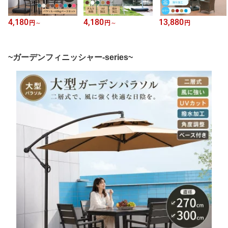
4,180
4,180
13,880
円
～
円
～
円
~ガーデンフィニッシャー-series~