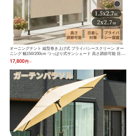
オーニングテント 縦型巻き上げ式 プライバシースクリーン オー
ニング 幅150/200cm つっぱり式サンシェード 高さ調節可能 目隠
し機能付き 窓・庭用 日除け 雨よけ UVカット
17,800
円
～