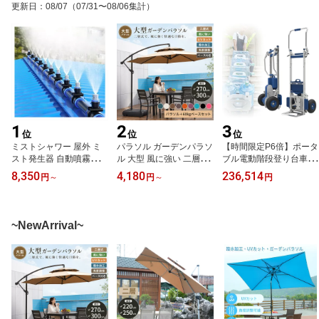
更新日
：
08/07
（07/31〜08/06集計）
1
2
3
位
位
位
ミストシャワー 屋外 ミ
パラソル ガーデンパラソ
【時間限定P6倍】ポータ
スト発生器 自動噴霧加湿
ル 大型 風に強い 二層式
ブル電動階段登り台車、
器 10-60M 自動散水セッ
(約)直径270/300cm ベラ
10インチホイール付き階
8,350
4,180
236,514
円
～
円
～
円
ト 熱中症対策 冷却・加
ンダ ダブルトップハンギ
段登りハンドトラック、
湿・スプレー・防塵 お
ングパラソル UVカット
耐荷重170kg、機械重量
庭/ベランダ/畜舎/工場/倉
撥水 角度調整 ベース付
25kg、セメント、食品原
庫などに 温室 庭 芝生 建
き ガーデンパラソルセッ
料、電化製品用階段登り
~NewArrival~
設現場 自動霧吹き装置 3
ト 汎用 日除け パラソル
台車
0m
カバー 運動会 公園 海 プ
ール