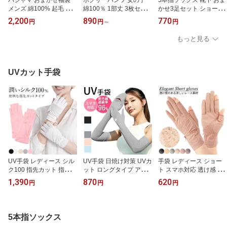
メンズ 綿100% 起毛 長
綿100％ 1部丈 3枚セッ
かせ3足セット ショート
袖 長ズボン 上下1セット
ト かわいい おしゃれ く
くるぶし丈 レディース
2,200
890
770
円
円
～
円
あったか ゆったり ネル
い込まない 痛くない 楽
ガールズ 蒸れ防止 夏 匂
生地 コットン フランネ
冷え防止 深ばき ガール
い対策 冷え取り 外反母
もっと見る
ル 男性用 寝巻き 定番 お
ズ 子供 コットン 夏 蒸れ
趾 五本指 プレゼント か
しゃれ pjm1 プレゼント
ない 敏感肌 アトピー パ
わいい l047
ギフト 母の日 父の日 敬
ンツ 下着 肌着 誕生日 プ
老の日 バレンタイン ホ
レゼント 入園 入学 保育
UVカット手袋
ワイトデー クリスマス
園 景品 園児 小学生 100
110 120 130 140 150 h3
70
UV手袋 レディース シル
UV手袋 日焼け対策 UVカ
手袋 レディース ショー
ク100 指先カット 指切
ット ロングタイプ アー
ト スマホ対応 透け感 レ
ショート 絹 UVカット ネ
ムカバー ひんやり 接触
ース 花柄 指先カット 薄
1,390
870
620
円
円
円
イル スマホ対応 潤う 保
冷感 指先開閉 スマホ シ
手 メッシュ 滑り止め お
湿 紫外線 日焼け対策 薄
ンプル 無地 レディース
しゃれ グローブ 蒸れな
手 シンプル 高級感 グロ
スポーツ アウトドア 涼
い 涼しい リボン 携帯 運
ーブ za-024 プレゼント
しい 夏 za-007
転 za-002
5本指ソックス
ギフト 母の日 父の日 敬