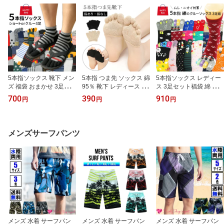
老の日 バレンタイン ホ
ワイトデー クリスマス
5本指ソックス 靴下 メン
5本指 つま先 ソックス 綿
5本指ソックス レディー
ズ 福袋 おまかせ 3足セッ
95％ 靴下 レディース 無
ス 3足セット福袋 綿 クル
ト 綿 ショート スニーカ
地 シンプル ハーフソッ
ーソックス ふくらはぎ丈
700
390
910
円
円
円
ー クルー ふくらはぎ 柄
クス オープントゥ 重ね
五本指 靴下 コットン か
ムレ 匂い カジュアル お
履き 冷え対策 蒸れ防止
わいい おもしろ 蒸れ 匂
しゃれ プレゼント 25-27
インナーソックス 足汗
い対策 温活 プレゼント l
cm m002
黒 lg-002 プレゼント ギ
048
メンズサーフパンツ
フト 母の日 父の日 敬老
の日 バレンタイン ホワ
イトデー クリスマス
メンズ 水着 サーフパン
メンズ 水着 サーフパン
メンズ 水着 サーフパン