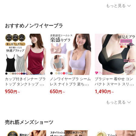
ける エレガント 上品 ス
リボン プレゼント tバッ
響かない セクシー 上品
もっと見る
トレッチ プレゼント M L
ク ティーバック ショー
黒 白 赤 青 紫 蛍光ピンク
LL rt1
ツ パンティ タンガ ソン
rt1516
グ 黒 ブラック グレー ピ
ンク 赤 レッド ワイン 緑
おすすめノンワイヤーブラ
グリーン 紺 ネイビー M
L LL rt6
カップ付きインナー ブラ
ノンワイヤーブラ シーム
ブラジャー 着やせ コン
トップ タンクトップ キ
レス ナイトブラ 楽ちん
パクト スマート スリム
ャミ レーヨン さらさら
盛れる 谷間 脇高 幅広シ
シルエット ノンワイヤー
950
650
1,490
円
～
円
～
円
～
ブラ内蔵 大きいサイズ
ョルダー ワイヤレス 薄
レースなし Tシャツブラ
ストレッチ 肌着 下着 快
い 軽い 大きいサイズ シ
ナイトブラ ハーフトップ
もっと見る
適 高評価 人気 ランキン
ンプル おしゃれ セット
脇高 はみ肉 ブラジャー
グ1位 rr4 プレゼント ギ
アップ as01 プレゼント
無地 響かない シームレ
フト 母の日 父の日 敬老
ギフト 母の日 父の日 敬
ス 大きいサイズ リフト
の日 バレンタイン ホワ
老の日 バレンタイン ホ
アップ ホールド シンプ
売れ筋メンズショーツ
イトデー クリスマス
ワイトデー クリスマス
ル M L LL 3L 4L s529