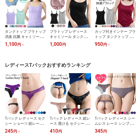
タンクトップ ブラトップ
ブラトップ レディース
カップ付きインナー ブラ
消臭 抗菌 キャミソール
キャミソール タンクトッ
トップ タンクトップ キ
カップ付きインナー 大き
プ レーヨン ストレッチ
ャミ レーヨン さらさら
1,100
1,000
950
円
～
円
円
～
いサイズ アンダーゴム
立体カップ ノンワイヤー
ブラ内蔵 大きいサイズ
におい対策 わきが 加齢
バストアップ 快適フィッ
ストレッチ 肌着 下着 快
臭 消臭テープ 夏 デオト
ト インナー メッシュカ
適 高評価 人気 ランキン
ップ rr4-01 プレゼント
ップ rr-069 プレゼント
グ1位 rr4 プレゼント ギ
レディースTバックおすすめランキング
ギフト 母の日 父の日 敬
ギフト 母の日 父の日 敬
フト 母の日 父の日 敬老
老の日 バレンタイン ホ
老の日 バレンタイン ホ
の日 バレンタイン ホワ
ワイトデー クリスマス
ワイトデー クリスマス
イトデー クリスマス
Tバック レディース セク
Tバック レディース 総レ
Tバック レディース シー
シー ショーツ 総レース
ース 透ける セクシー エ
ムレス レース シンプル
大きいサイズ リボン お
レガント ストレッチ 伸
さらさら 大きいサイズ
245
410
345
円
～
円
円
しゃれ プチプラ 激安 透
びる 大きいサイズ 花柄
軽い ストレッチ 伸びる