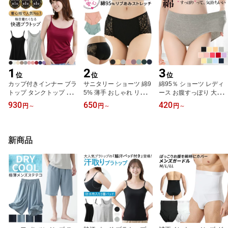
1
2
3
位
位
位
カップ付きインナー ブラ
サニタリー ショーツ 綿9
綿95％ ショーツ レディ
トップ タンクトップ キ
5% 薄手 おしゃれ リブ
ース お腹すっぽり 大き
ャミ レーヨン さらさら
レース 大きいサイズ 深
いサイズ 快適 インナー
930
650
420
円
～
円
～
円
～
ブラ内蔵 大きいサイズ
め 生理用 下着 パンツ か
体型カバー ストレッチ
ストレッチ 肌着 下着 快
わいい 幅広 防水布 尿漏
無地 スタンダード 温活
適 高評価 人気 ランキン
れ 失禁 コットン 漏れな
無地 敏感肌 黒 赤 紫 黄
グ1位 rr4 プレゼント ギ
い 黒 s609 プレゼント ギ
緑 青 紺 rs6
新商品
フト 母の日 父の日 敬老
フト 母の日 父の日 敬老
の日 バレンタイン ホワ
の日 バレンタイン ホワ
イトデー クリスマス
イトデー クリスマス