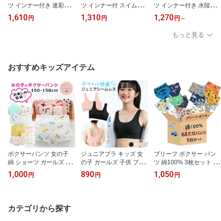
ツ インナー付き 迷彩柄
ツ インナー付 スイムウ
ツ インナー付き 水陸両
ハーフパンツ 水陸両用
ェア ハーフパンツ 大き
用 大きいサイズ ポケッ
1,610
1,310
1,270
円
円
円
～
カモフラ柄 カモフラージ
いサイズ 水陸両用 南国
ト付き おしゃれ かっこ
ュ柄 オシャレ かっこい
ヤシの木 パームツリー
いい ボードショーツ 海
もっと見る
い 海パン 短パン ハーフ
オシャレ かっこいい 海
パン 海水パンツ 短パン
パンツ ボードショーツ
パン 海水パンツ ボード
ハーフパンツ ビッグサイ
大きいサイズ 男性 グリ
ショーツ ビッグサイズ
ズ イエロー パープル M
ーン ブルー ブラック M
グリーン オレンジ レッ
L LL 3L 4L mm1520
おすすめキッズアイテム
L LL 3L 4L mm4
ド イエロー M L LL 3L 4
L 5L 6L 7L mm2
ボクサーパンツ 女の子
ジュニアブラ キッズ 女
ブリーフ ボクサー パン
綿 ショーツ ガールズ く
の子 ガールズ 子供 ブラ
ツ 綿100% 3枚セット 前
い込まない 痛くない 痒
ジャー ノンワイヤー シ
開き 男の子 ボーイズ 男
1,000
890
1,050
円
円
円
くない 子供 キッズ 福袋
ームレス セパレートカッ
児 子供 福袋 かわいい か
入園 入学 かわいい 敏感
プ ズレないパッド ひび
っこいい 車 乗物 動物 恐
肌 アトピー h770
かない 透けない 無地 さ
竜 虫 プリント 下着 コッ
らさら gu-004 プレゼン
トン b001
カテゴリから探す
ト ギフト 母の日 父の日
敬老の日 バレンタイン