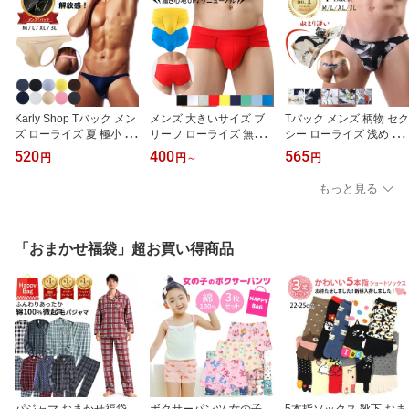
Karly Shop Tバック メン
メンズ 大きいサイズ ブ
Tバック メンズ 柄物 セク
ズ ローライズ 夏 極小 極
リーフ ローライズ 無地
シー ローライズ 浅め 立
薄 ピタピタ セクシー 大
ビキニ フィット セクシ
体 快適 ツルツル 大きい
520
400
565
円
円
～
円
きいサイズ 透ける かっ
ー さらさら 光沢 ハイレ
サイズ 勝負下着 美尻 か
こいい おしゃれ エロい
グカット 無地 かっこい
っこいい スカル 羽 プレ
もっと見る
ハーフシーム 無地 ワン
い スタイリッシュ 黒 白
ゼント qx003
ポイント ツルツル誕生日
赤 黄 紺 ms7
プレゼント M L LL 3L e0
44
「おまかせ福袋」超お買い得商品
パジャマ おまかせ福袋
ボクサーパンツ 女の子
5本指ソックス 靴下 おま