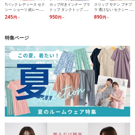
Tバック レディース セク
カップ付きインナー ブラ
スリップ サテン プチプ
シー ショーツ 総レース
トップ タンクトップ キ
ラ 透けない セクシー ラ
大きいサイズ リボン お
ャミ レーヨン さらさら
ンジェリー ベビードール
245
950
890
円
～
円
～
円
～
しゃれ プチプラ 激安 透
ブラ内蔵 大きいサイズ
大きいサイズ 光沢 上品
ける エレガント 上品 ス
ストレッチ 肌着 下着 快
エレガント かわいい ス
トレッチ プレゼント M L
適 高評価 人気 ランキン
リット リボン タイト レ
LL rt1
グ1位 rr4 プレゼント ギ
オパード ゼブラ su960
特集ページ
フト 母の日 父の日 敬老
プレゼント ギフト 母の
の日 バレンタイン ホワ
日 父の日 敬老の日 バレ
イトデー クリスマス
ンタイン ホワイトデー
クリスマス