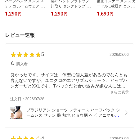
ハーフパンツ メンズ ス
脇汗パッド ブラトップ
補正インナー メンズ ガ
テテコ ルームウェア 半
汗取り タンクトップ キ
ードル 1枚履き コンプレ
ズボン 冷感 涼しい 薄手
ャミソール ブラキャミ
ッション ハイウエスト
1,290
1,290
1,690
円
円
円
ポケット 夏 蒸れない さ
カップ付きインナー 汗染
ショーツ ストレッチ お
らさら ドライ リラック
み 脇汗防止 ストレッチ
腹引き締め 腰サポート
ス 部屋着 無地 シンプル
大きいサイズ 肌着 さら
ヒップアップ 滑り止め
黒 pjm-025 プレゼント
さら 夏 rr-079 プレゼン
黒 白 ih-017 プレゼント
レビュー速報
ギフト 母の日 父の日 敬
ト ギフト 母の日 父の日
ギフト 母の日 父の日 敬
老の日 バレンタイン ホ
敬老の日 バレンタイン
老の日 バレンタイン ホ
ワイトデー クリスマス
ホワイトデー クリスマス
ワイトデー クリスマス
5
2026/08/06
購入者
良かったです。サイズは、体型に個人差があるのでなんとも
言えないですが、ユニクロのエアリズムショーツ、ヒップハ
ンガーだとXXLです。Tバックだと食い込みが嫌な人にはい
いかも。
さらに表示
注文日：2026/07/28
ブラジリアン ショーツ レディース ハーフバック シ
ームレス サテン 艶 無地 ヒョウ柄 ヘビ アニマル 大
きいサイズ 響かない おしゃれ セクシー 美尻 1502 
プレゼント ギフト 母の日 父の日 敬老の日 バレン
タイン ホワイトデー クリスマス
4
2026/08/06