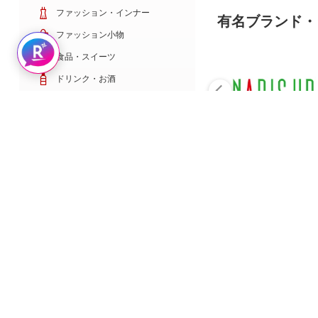
ファッション・インナー
有名ブランド・
ファッション小物
Rakuten AIで探す
食品・スイーツ
ドリンク・お酒
日用雑貨・キッチン用品
コスメ・健康・医薬品
キッズ・ベビー・玩具
家電・TV・カメラ
PC・スマホ・通信
スポーツ・ゴルフ
車・バイク
インテリア・寝具・収納
ペット・花・DIY工具
サービス・リフォーム