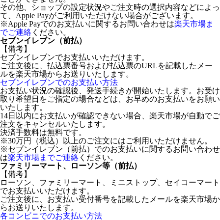
その他、ショップの設定状況やご注文時の選択内容などによっ
て、Apple Payがご利用いただけない場合がございます。
※Apple Payでのお支払いに関するお問い合わせは
楽天市場ま
でご連絡
ください。
セブンイレブン（前払）
【備考】
セブンイレブンでお支払いいただけます。
ご注文後に、払込票番号および払込票のURLを記載したメー
ルを楽天市場からお送りいたします。
セブンイレブンでのお支払い方法
お支払い状況の確認後、発送手続きが開始いたします。お受け
取り希望日をご指定の場合などは、お早めのお支払いをお願い
いたします。
14日以内にお支払いが確認できない場合、楽天市場が自動でご
注文をキャンセルいたします。
決済手数料は無料です。
※30万円（税込）以上のご注文にはご利用いただけません。
※セブンイレブン（前払）でのお支払いに関するお問い合わせ
は
楽天市場までご連絡
ください。
ファミリーマート、ローソン等（前払）
【備考】
ローソン、ファミリーマート、ミニストップ、セイコーマート
でお支払いいただけます。
ご注文後に、お支払い受付番号を記載したメールを楽天市場か
らお送りいたします。
各コンビニでのお支払い方法