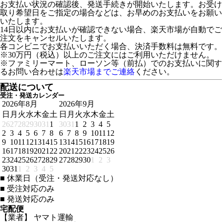
お支払い状況の確認後、発送手続きが開始いたします。お受け
取り希望日をご指定の場合などは、お早めのお支払いをお願い
いたします。
14日以内にお支払いが確認できない場合、楽天市場が自動でご
注文をキャンセルいたします。
各コンビニでお支払いいただく場合、決済手数料は無料です。
※30万円（税込）以上のご注文にはご利用いただけません。
※ファミリーマート、ローソン等（前払）でのお支払いに関す
るお問い合わせは
楽天市場までご連絡
ください。
配送について
受注・発送カレンダー
2026年8月
2026年9月
日
月
火
水
木
金
土
日
月
火
水
木
金
土
26
27
28
29
30
31
1
30
31
1
2
3
4
5
2
3
4
5
6
7
8
6
7
8
9
10
11
12
9
10
11
12
13
14
15
13
14
15
16
17
18
19
16
17
18
19
20
21
22
20
21
22
23
24
25
26
23
24
25
26
27
28
29
27
28
29
30
1
2
3
30
31
1
2
3
4
5
■
休業日（受注・発送対応なし）
■
受注対応のみ
■
発送対応のみ
宅配便
【業者】 ヤマト運輸