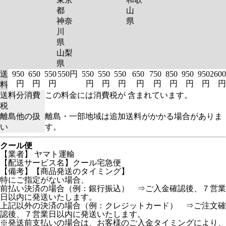
都
山
神奈
県
川
県
山梨
県
送
950
650
550
550円
550
550
550
650
750
850
950
950
2600
円
円
円
円
円
円
円
円
円
円
円
円
料
送料分消費
この料金には消費税が 含まれています。
税
離島他の扱
離島・一部地域は追加送料がかかる場合がありま
い
す。
クール便
【業者】 ヤマト運輸
【配送サービス名】クール宅急便
【備考】【商品発送のタイミング】
特にご指定がない場合、
前払い決済の場合（例：銀行振込） ⇒ご入金確認後、７営業
日以内に発送いたします。
上記以外の決済の場合（例：クレジットカード） ⇒ご注文確
認後、７営業日以内に発送いたします。
※発送前支払いの場合は、お客様のご入金タイミングにより、