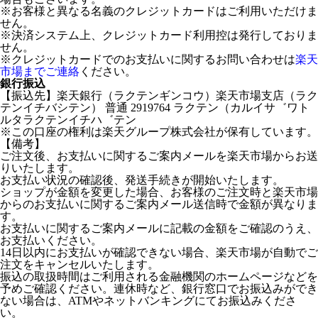
※お客様と異なる名義のクレジットカードはご利用いただけま
せん。
※決済システム上、クレジットカード利用控は発行しておりま
せん。
※クレジットカードでのお支払いに関するお問い合わせは
楽天
市場までご連絡
ください。
銀行振込
【振込先】楽天銀行（ラクテンギンコウ）楽天市場支店（ラク
テンイチバシテン） 普通 2919764 ラクテン（カルイサ゛ワト
ルタラクテンイチハ゛テン
※この口座の権利は楽天グループ株式会社が保有しています。
【備考】
ご注文後、お支払いに関するご案内メールを楽天市場からお送
りいたします。
お支払い状況の確認後、発送手続きが開始いたします。
ショップが金額を変更した場合、お客様のご注文時と楽天市場
からのお支払いに関するご案内メール送信時で金額が異なりま
す。
お支払いに関するご案内メールに記載の金額をご確認のうえ、
お支払いください。
14日以内にお支払いが確認できない場合、楽天市場が自動でご
注文をキャンセルいたします。
振込の取扱時間はご利用される金融機関のホームページなどを
予めご確認ください。連休時など、銀行窓口でお振込みができ
ない場合は、ATMやネットバンキングにてお振込みくださ
い。