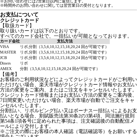
※お問い合わせには2営業日以内に返信します。
※時間外のお問い合わせに関しては翌営業日の受付となります。
お支払について
クレジットカード
【取扱カード】
取り扱いカードは以下のとおりです。
すべてのカード会社で、一括払いが可能となっております。
カード会社
支払方法
VISA
リボ,分割（3,5,6,10,12,15,18,20,24 回が可能です）
MASTER
リボ,分割（3,5,6,10,12,15,18,20,24 回が可能です）
JCB
リボ,分割（3,5,6,10,12,15,18,20,24 回が可能です）
Diners
リボ
AMEX
分割（3,5,6,10,12,15,18,20,24 回が可能です）
【備考】
お客様のご利用状況などによってクレジットカードがご利用い
ただけない場合、楽天市場がクレジットカード情報やお支払い
方法の変更をご案内、またはご注文をキャンセルいたします。
クレジットカード情報またはお支払い方法の変更をご案内後、
7日間変更いただけない場合、楽天市場が自動でご注文をキャ
ンセルいたします。
分割払い、リボルビング払い又はボーナス一括払いによるお支
払いとなる場合、割賦販売法第30条2の3第4項、同法施行規則
第54条1項各号に定められた事項は、注文確認後の自動配信メ
ールにより交付します。
※ご注文の際にお客様の本人確認（電話確認等）をお願いする
場合もございます。