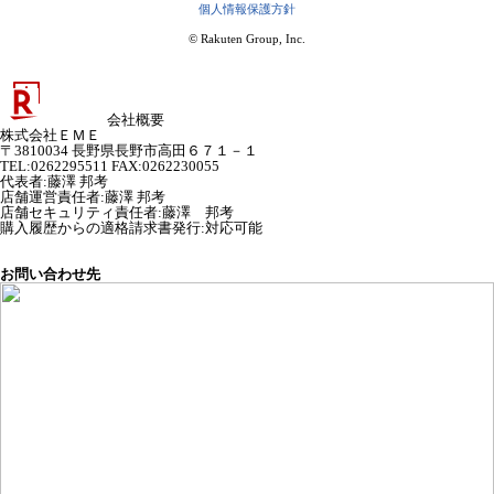
個人情報保護方針
© Rakuten Group, Inc.
会社概要
株式会社ＥＭＥ
〒3810034 長野県長野市高田６７１－１
TEL:0262295511 FAX:0262230055
代表者
:
藤澤 邦考
店舗運営責任者
:
藤澤 邦考
店舗セキュリティ責任者
:
藤澤 邦考
購入履歴からの適格請求書発行:対応可能
お問い合わせ先