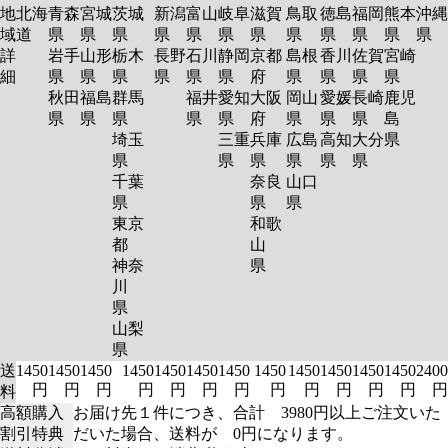
地
北海
青森
宮城
茨城
新潟
富山
岐阜
滋賀
鳥取
徳島
福岡
熊本
沖縄
域
道
県
県
県
県
県
県
県
県
県
県
県
県
詳
岩手
山形
栃木
長野
石川
静岡
京都
島根
香川
佐賀
宮崎
細
県
県
県
県
県
県
府
県
県
県
県
秋田
福島
群馬
福井
愛知
大阪
岡山
愛媛
長崎
鹿児
県
県
県
県
県
府
県
県
県
島
埼玉
三重
兵庫
広島
高知
大分
県
県
県
県
県
県
県
千葉
奈良
山口
県
県
県
東京
和歌
都
山
神奈
県
川
県
山梨
県
送
1450
1450
1450
1450
1450
1450
1450
1450
1450
1450
1450
1450
2400
円
円
円
円
円
円
円
円
円
円
円
円
円
料
高額購入
お届け先１件につき、合計 3980円以上ご注文いた
割引特典
だいた場合、送料が 0円になります。