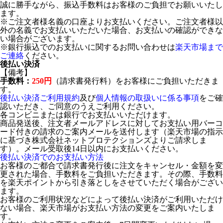
誠に勝手ながら、振込手数料はお客様のご負担でお願いいたし
ます。
※ご注文者様名義の口座よりお支払いください。ご注文者様以
外の名義でお支払いいただいた場合、お支払いの確認ができな
い場合がございます。
※銀行振込でのお支払いに関するお問い合わせは
楽天市場まで
ご連絡
ください。
後払い決済
【備考】
手数料：
250円
（請求書発行料）をお客様にご負担いただきま
す。
後払い決済ご利用規約
及び
個人情報の取扱いに係る事項
をご確
認いただき、ご同意のうえご利用ください。
各コンビニまたは銀行でお支払いいただけます。
商品発送後、注文者メールアドレスに対してお支払い用バーコ
ード付きの請求のご案内メールを送付します（楽天市場の指示
に基づき株式会社ネットプロテクションズよりご請求しま
す）。メール受取後14日以内にお支払いください。
後払い決済でのお支払い方法
お客様のご都合で請求書発行後に注文をキャンセル・金額を変
更された場合、手数料をご負担いただきます。その際、手数料
を楽天ポイントから引き落としをさせていただく場合がござい
ます。
お客様のご利用状況などによって後払い決済がご利用いただけ
ない場合、楽天市場がお支払い方法の変更をご案内いたしま
す。