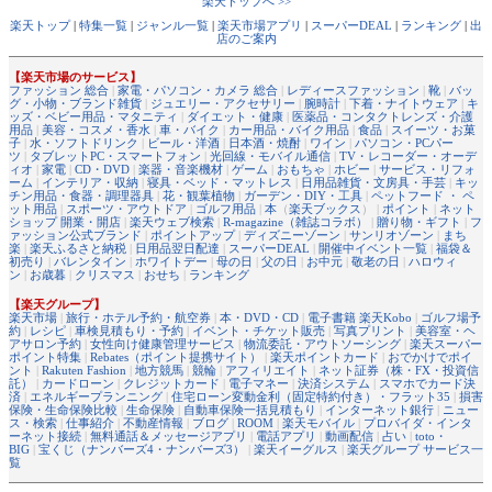
楽天トップへ >>
楽天トップ
|
特集一覧
|
ジャンル一覧
|
楽天市場アプリ
|
スーパーDEAL
|
ランキング
|
出
店のご案内
【楽天市場のサービス】
ファッション 総合
|
家電・パソコン・カメラ 総合
|
レディースファッション
|
靴
|
バッ
グ・小物・ブランド雑貨
|
ジュエリー・アクセサリー
|
腕時計
|
下着・ナイトウェア
|
キ
ッズ・ベビー用品・マタニティ
|
ダイエット・健康
|
医薬品・コンタクトレンズ・介護
用品
|
美容・コスメ・香水
|
車・バイク
|
カー用品・バイク用品
|
食品
|
スイーツ・お菓
子
|
水・ソフトドリンク
|
ビール・洋酒
|
日本酒・焼酎
|
ワイン
|
パソコン・PCパー
ツ
|
タブレットPC・スマートフォン
|
光回線・モバイル通信
|
TV・レコーダー・オーデ
ィオ
|
家電
|
CD・DVD
|
楽器・音楽機材
|
ゲーム
|
おもちゃ
|
ホビー
|
サービス・リフォ
ーム
|
インテリア・収納
|
寝具・ベッド・マットレス
|
日用品雑貨・文房具・手芸
|
キッ
チン用品・食器・調理器具
|
花・観葉植物
|
ガーデン・DIY・工具
|
ペットフード ・ ペ
ット用品
|
スポーツ・アウトドア
|
ゴルフ用品
|
本
（
楽天ブックス
） |
ポイント
|
ネット
ショップ 開業・開店
|
楽天ウェブ検索
|
R-magazine（雑誌コラボ）
|
贈り物・ギフト
|
フ
ァッション公式ブランド
|
ポイントアップ
|
ディズニーゾーン
|
サンリオゾーン
|
まち
楽
|
楽天ふるさと納税
|
日用品翌日配達
|
スーパーDEAL
|
開催中イベント一覧
|
福袋＆
初売り
|
バレンタイン
|
ホワイトデー
|
母の日
|
父の日
|
お中元
|
敬老の日
|
ハロウィ
ン
|
お歳暮
|
クリスマス
|
おせち
|
ランキング
【楽天グループ】
楽天市場
|
旅行・ホテル予約・航空券
|
本・DVD・CD
|
電子書籍 楽天Kobo
|
ゴルフ場予
約
|
レシピ
|
車検見積もり・予約
|
イベント・チケット販売
|
写真プリント
|
美容室・ヘ
アサロン予約
|
女性向け健康管理サービス
|
物流委託・アウトソーシング
|
楽天スーパー
ポイント特集
|
Rebates（ポイント提携サイト）
|
楽天ポイントカード
|
おでかけでポイ
ント
|
Rakuten Fashion
|
地方競馬
|
競輪
|
アフィリエイト
|
ネット証券（株・FX・投資信
託）
|
カードローン
|
クレジットカード
|
電子マネー
|
決済システム
|
スマホでカード決
済
|
エネルギープランニング
|
住宅ローン変動金利（固定特約付き）・フラット35
|
損害
保険・生命保険比較
|
生命保険
|
自動車保険一括見積もり
|
インターネット銀行
|
ニュー
ス・検索
|
仕事紹介
|
不動産情報
|
ブログ
|
ROOM
|
楽天モバイル
|
プロバイダ・インタ
ーネット接続
|
無料通話＆メッセージアプリ
|
電話アプリ
|
動画配信
|
占い
|
toto・
BIG
|
宝くじ（ナンバーズ4・ナンバーズ3）
|
楽天イーグルス
|
楽天グループ サービス一
覧