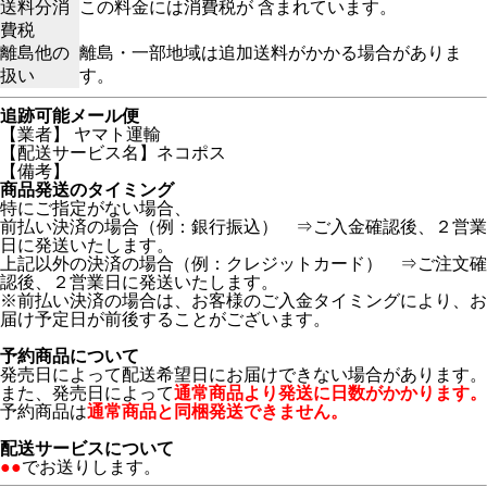
送料分消
この料金には消費税が 含まれています。
費税
離島他の
離島・一部地域は追加送料がかかる場合がありま
扱い
す。
追跡可能メール便
【業者】 ヤマト運輸
【配送サービス名】ネコポス
【備考】
商品発送のタイミング
特にご指定がない場合、
前払い決済の場合（例：銀行振込） ⇒ご入金確認後、２営業
日に発送いたします。
上記以外の決済の場合（例：クレジットカード） ⇒ご注文確
認後、２営業日に発送いたします。
※前払い決済の場合は、お客様のご入金タイミングにより、お
届け予定日が前後することがございます。
予約商品について
発売日によって配送希望日にお届けできない場合があります。
また、発売日によって
通常商品より発送に日数がかかります。
予約商品は
通常商品と同梱発送できません。
配送サービスについて
●●
でお送りします。