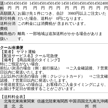
送
1450
1450
1450
1450
1450
1450
1450
1450
1450
1450
1450
1450
2400
円
円
円
円
円
円
円
円
円
円
円
円
円
料
高額購入
お届け先１件につき、合計 3980円以上ご注文いた
割引特典
だいた場合、送料が 0円になります。
送料分消
この料金には消費税が 含まれています。
費税
離島他の
離島・一部地域は追加送料がかかる場合がありま
扱い
す。
クール冷凍便
【業者】 ヤマト運輸
【配送サービス名】クール宅急便
【備考】【商品発送のタイミング】
特にご指定がない場合、
前払い決済の場合（例：銀行振込） ⇒ご入金確認後、７営業
日以内に発送いたします。
上記以外の決済の場合（例：クレジットカード） ⇒ご注文確
認後、７営業日以内に発送いたします。
※発送前支払いの場合は、お客様のご入金タイミングにより、
お届け予定日が前後することがございます。
【送料料金表】
北海
北東
南東
関東
信越
北陸
東海
関西
中国
四国
北九
南九
沖縄
道
北
北
州
州