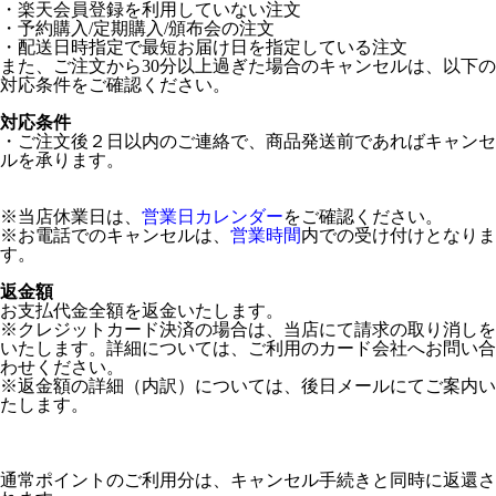
・楽天会員登録を利用していない注文
・予約購入/定期購入/頒布会の注文
・配送日時指定で最短お届け日を指定している注文
また、ご注文から30分以上過ぎた場合のキャンセルは、以下の
対応条件をご確認ください。
対応条件
・ご注文後２日以内のご連絡で、商品発送前であればキャンセ
ルを承ります。
※当店休業日は、
営業日カレンダー
をご確認ください。
※お電話でのキャンセルは、
営業時間
内での受け付けとなりま
す。
返金額
お支払代金全額を返金いたします。
※クレジットカード決済の場合は、当店にて請求の取り消しを
いたします。詳細については、ご利用のカード会社へお問い合
わせください。
※返金額の詳細（内訳）については、後日メールにてご案内い
たします。
通常ポイントのご利用分は、キャンセル手続きと同時に返還さ