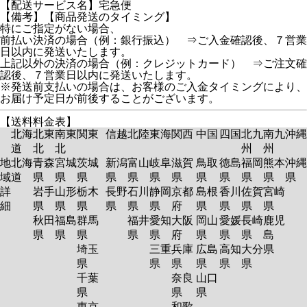
【配送サービス名】宅急便
【備考】【商品発送のタイミング】
特にご指定がない場合、
前払い決済の場合（例：銀行振込） ⇒ご入金確認後、７営業
日以内に発送いたします。
上記以外の決済の場合（例：クレジットカード） ⇒ご注文確
認後、７営業日以内に発送いたします。
※発送前支払いの場合は、お客様のご入金タイミングにより、
お届け予定日が前後することがございます。
【送料料金表】
北海
北東
南東
関東
信越
北陸
東海
関西
中国
四国
北九
南九
沖縄
道
北
北
州
州
地
北海
青森
宮城
茨城
新潟
富山
岐阜
滋賀
鳥取
徳島
福岡
熊本
沖縄
域
道
県
県
県
県
県
県
県
県
県
県
県
県
詳
岩手
山形
栃木
長野
石川
静岡
京都
島根
香川
佐賀
宮崎
細
県
県
県
県
県
県
府
県
県
県
県
秋田
福島
群馬
福井
愛知
大阪
岡山
愛媛
長崎
鹿児
県
県
県
県
県
府
県
県
県
島
埼玉
三重
兵庫
広島
高知
大分
県
県
県
県
県
県
県
千葉
奈良
山口
県
県
県
東京
和歌