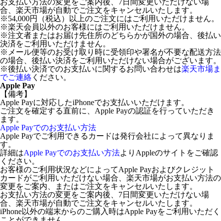
お支払い方法の変更をご案内後、7日間変更いただけない場
合、楽天市場が自動でご注文をキャンセルいたします。
※54,000円（税込）以上のご注文にはご利用いただけません。
※楽天会員以外のお客様にはご利用いただけません。
※注文者またはお届け先住所のどちらかが国外の場合、後払い
決済をご利用いただけません。
※メール便等のお受け取り時に受領印や署名が不要な配送方法
の場合、後払い決済をご利用いただけない場合がございます。
※後払い決済でのお支払いに関するお問い合わせは
楽天市場ま
でご連絡
ください。
Apple Pay
【備考】
Apple Payに対応したiPhoneでお支払いいただけます。
ご注文を確定する直前に、Apple Payの認証を行っていただき
ます。
Apple Payでのお支払い方法
Apple Payでご利用できるカードは発行会社によって異なりま
す。
詳細は
Apple Payでのお支払い方法
よりAppleのサイトをご確認
ください。
お客様のご利用状況などによってApple Payおよびクレジット
カードがご利用いただけない場合、楽天市場がお支払い方法の
変更をご案内、またはご注文をキャンセルいたします。
お支払い方法の変更をご案内後、7日間変更いただけない場
合、楽天市場が自動でご注文をキャンセルいたします。
iPhone以外の端末からのご購入時はApple Payをご利用いただく
ことができません。