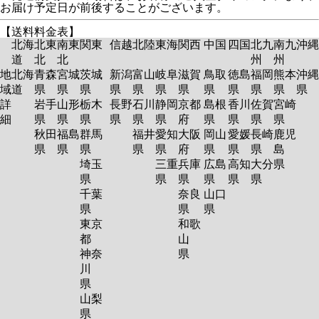
お届け予定日が前後することがございます。
【送料料金表】
北海
北東
南東
関東
信越
北陸
東海
関西
中国
四国
北九
南九
沖縄
道
北
北
州
州
地
北海
青森
宮城
茨城
新潟
富山
岐阜
滋賀
鳥取
徳島
福岡
熊本
沖縄
域
道
県
県
県
県
県
県
県
県
県
県
県
県
詳
岩手
山形
栃木
長野
石川
静岡
京都
島根
香川
佐賀
宮崎
細
県
県
県
県
県
県
府
県
県
県
県
秋田
福島
群馬
福井
愛知
大阪
岡山
愛媛
長崎
鹿児
県
県
県
県
県
府
県
県
県
島
埼玉
三重
兵庫
広島
高知
大分
県
県
県
県
県
県
県
千葉
奈良
山口
県
県
県
東京
和歌
都
山
神奈
県
川
県
山梨
県