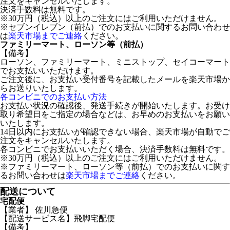
注文をキャンセルいたします。
決済手数料は無料です。
※30万円（税込）以上のご注文にはご利用いただけません。
※セブンイレブン（前払）でのお支払いに関するお問い合わせ
は
楽天市場までご連絡
ください。
ファミリーマート、ローソン等（前払）
【備考】
ローソン、ファミリーマート、ミニストップ、セイコーマート
でお支払いいただけます。
ご注文後に、お支払い受付番号を記載したメールを楽天市場か
らお送りいたします。
各コンビニでのお支払い方法
お支払い状況の確認後、発送手続きが開始いたします。お受け
取り希望日をご指定の場合などは、お早めのお支払いをお願い
いたします。
14日以内にお支払いが確認できない場合、楽天市場が自動でご
注文をキャンセルいたします。
各コンビニでお支払いいただく場合、決済手数料は無料です。
※30万円（税込）以上のご注文にはご利用いただけません。
※ファミリーマート、ローソン等（前払）でのお支払いに関す
るお問い合わせは
楽天市場までご連絡
ください。
配送について
宅配便
【業者】 佐川急便
【配送サービス名】飛脚宅配便
【備考】