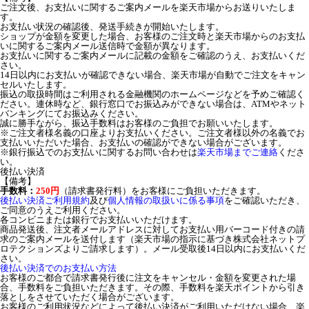
ご注文後、お支払いに関するご案内メールを楽天市場からお送りいたしま
す。
お支払い状況の確認後、発送手続きが開始いたします。
ショップが金額を変更した場合、お客様のご注文時と楽天市場からのお支払
いに関するご案内メール送信時で金額が異なります。
お支払いに関するご案内メールに記載の金額をご確認のうえ、お支払いくだ
さい。
14日以内にお支払いが確認できない場合、楽天市場が自動でご注文をキャン
セルいたします。
振込の取扱時間はご利用される金融機関のホームページなどを予めご確認く
ださい。連休時など、銀行窓口でお振込みができない場合は、ATMやネット
バンキングにてお振込みください。
誠に勝手ながら、振込手数料はお客様のご負担でお願いいたします。
※ご注文者様名義の口座よりお支払いください。ご注文者様以外の名義でお
支払いいただいた場合、お支払いの確認ができない場合がございます。
※銀行振込でのお支払いに関するお問い合わせは
楽天市場までご連絡
くださ
い。
後払い決済
【備考】
手数料：
250円
（請求書発行料）をお客様にご負担いただきます。
後払い決済ご利用規約
及び
個人情報の取扱いに係る事項
をご確認いただき、
ご同意のうえご利用ください。
各コンビニまたは銀行でお支払いいただけます。
商品発送後、注文者メールアドレスに対してお支払い用バーコード付きの請
求のご案内メールを送付します（楽天市場の指示に基づき株式会社ネットプ
ロテクションズよりご請求します）。メール受取後14日以内にお支払いくだ
さい。
後払い決済でのお支払い方法
お客様のご都合で請求書発行後に注文をキャンセル・金額を変更された場
合、手数料をご負担いただきます。その際、手数料を楽天ポイントから引き
落としをさせていただく場合がございます。
お客様のご利用状況などによって後払い決済がご利用いただけない場合、楽