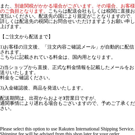
また、
別途関税がかかる場合がございます。その場合、お客様
のご負担となります。
こちらは配送会社もしくは税関に直接お
支払いください。配送先の国により規定がことなりますので、
詳しくは配送先の税関にお問合せいただけますようお願い申し
上げます。
【ご注文から配送まで】
1)お客様の注文後、「注文内容ご確認メール」が自動的に配信
されます。
こちらに記載されている料金は、国内用となります。
2)当ショップから直接、正式な料金情報を記載したメールをお
送りいたします。
料金をご確認ください。
3)入金確認後、商品を発送いたします。
配送期間は、出荷からおよそ
3
営業日ですが、
通関事情により遅れる場合もございますので、予めご了承くだ
さい。
Please select this option to use Rakuten International Shipping Service.
Shipping fee will be advised from this shop later for your order