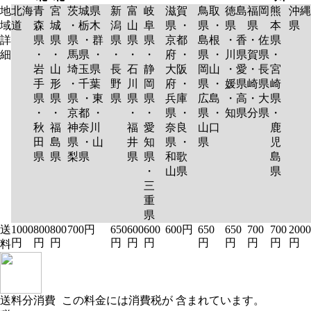
地
北海
青
宮
茨城県
新
富
岐
滋賀
鳥取
徳島
福岡
熊
沖縄
域
道
森
城
・栃木
潟
山
阜
県 ・
県 ・
県
県
本
県
詳
県
県
県 ・群
県
県
県
京都
島根
・香
・佐
県
細
・
・
馬県 ・
・
・
・
府 ・
県 ・
川県
賀県
・
岩
山
埼玉県
長
石
静
大阪
岡山
・愛
・長
宮
手
形
・千葉
野
川
岡
府 ・
県 ・
媛県
崎県
崎
県
県
県 ・東
県
県
県
兵庫
広島
・高
・大
県
・
・
京都 ・
・
・
県 ・
県 ・
知県
分県
・
秋
福
神奈川
福
愛
奈良
山口
鹿
田
島
県 ・山
井
知
県 ・
県
児
県
県
梨県
県
県
和歌
島
・
山県
県
三
重
県
送
1000
800
800
700円
650
600
600
600円
650
650
700
700
2000
円
円
円
円
円
円
円
円
円
円
円
料
送料分消費
この料金には消費税が 含まれています。