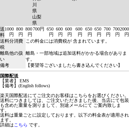
川
県
山梨
県
送
1000
800
800
700円
650
600
600
600
650
650
700
700
2000
円
円
円
円
円
円
円
円
円
円
円
円
料
送料分消費
この料金には消費税が 含まれています。
税
離島他の扱
離島・一部地域は追加送料がかかる場合がありま
い
す。
備考
【要望等ございましたら書き込んでください】
国際配送
【業者】 EMS
【備考】(English follows)
楽天国際配送にてご注文のお客様はこちらをお選びください。
送料につきましては、ご注文いただきました後、当店にて包装
も含めた重量を測りまして、別途メールにて ご案内致しま
す。
送料は重量ごとに設定しております。以下の料金表が適用され
ます。
詳細は
こちら
です。