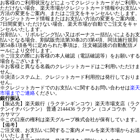
お客様のご利用状況などによってクレジットカードがご利用い
ただけない場合、楽天市場がクレジットカード情報やお支払い
方法の変更をご案内、またはご注文をキャンセルいたします。
クレジットカード情報またはお支払い方法の変更をご案内後、
7日間変更いただけない場合、楽天市場が自動でご注文をキャ
ンセルいたします。
分割払い、リボルビング払い又はボーナス一括払いによるお支
払いとなる場合、割賦販売法第30条2の3第4項、同法施行規則
第54条1項各号に定められた事項は、注文確認後の自動配信メ
ールにより交付します。
※ご注文の際にお客様の本人確認（電話確認等）をお願いする
場合もございます。
※お客様と異なる名義のクレジットカードはご利用いただけま
せん。
※決済システム上、クレジットカード利用控は発行しておりま
せん。
※クレジットカードでのお支払いに関するお問い合わせは
楽天
市場までご連絡
ください。
銀行振込
【振込先】楽天銀行（ラクテンギンコウ）楽天市場支店（ラク
テンイチバシテン） 普通 2144436 ラクテン（コメコウホ゛ウ
カサマツ
※この口座の権利は楽天グループ株式会社が保有しています。
【備考】
ご注文後、お支払いに関するご案内メールを楽天市場からお送
りいたします。