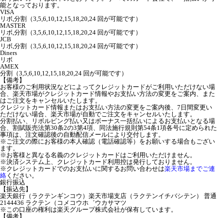
能となっております。
VISA
リボ,分割（3,5,6,10,12,15,18,20,24 回が可能です）
MASTER
リボ,分割（3,5,6,10,12,15,18,20,24 回が可能です）
JCB
リボ,分割（3,5,6,10,12,15,18,20,24 回が可能です）
Diners
リボ
AMEX
分割（3,5,6,10,12,15,18,20,24 回が可能です）
【備考】
お客様のご利用状況などによってクレジットカードがご利用いただけない場
合、楽天市場がクレジットカード情報やお支払い方法の変更をご案内、また
はご注文をキャンセルいたします。
クレジットカード情報またはお支払い方法の変更をご案内後、7日間変更い
ただけない場合、楽天市場が自動でご注文をキャンセルいたします。
分割払い、リボルビング払い又はボーナス一括払いによるお支払いとなる場
合、割賦販売法第30条2の3第4項、同法施行規則第54条1項各号に定められた
事項は、注文確認後の自動配信メールにより交付します。
※ご注文の際にお客様の本人確認（電話確認等）をお願いする場合もござい
ます。
※お客様と異なる名義のクレジットカードはご利用いただけません。
※決済システム上、クレジットカード利用控は発行しておりません。
※クレジットカードでのお支払いに関するお問い合わせは
楽天市場までご連
絡
ください。
銀行振込
【振込先】
楽天銀行（ラクテンギンコウ）楽天市場支店（ラクテンイチバシテン） 普通
2144436 ラクテン（コメコウホ゛ウカサマツ
※この口座の権利は楽天グループ株式会社が保有しています。
【備考】