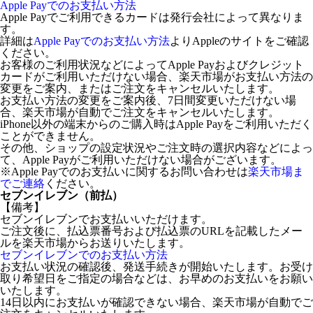
Apple Payでのお支払い方法
Apple Payでご利用できるカードは発行会社によって異なりま
す。
詳細は
Apple Payでのお支払い方法
よりAppleのサイトをご確認
ください。
お客様のご利用状況などによってApple Payおよびクレジット
カードがご利用いただけない場合、楽天市場がお支払い方法の
変更をご案内、またはご注文をキャンセルいたします。
お支払い方法の変更をご案内後、7日間変更いただけない場
合、楽天市場が自動でご注文をキャンセルいたします。
iPhone以外の端末からのご購入時はApple Payをご利用いただく
ことができません。
その他、ショップの設定状況やご注文時の選択内容などによっ
て、Apple Payがご利用いただけない場合がございます。
※Apple Payでのお支払いに関するお問い合わせは
楽天市場ま
でご連絡
ください。
セブンイレブン（前払）
【備考】
セブンイレブンでお支払いいただけます。
ご注文後に、払込票番号および払込票のURLを記載したメー
ルを楽天市場からお送りいたします。
セブンイレブンでのお支払い方法
お支払い状況の確認後、発送手続きが開始いたします。お受け
取り希望日をご指定の場合などは、お早めのお支払いをお願い
いたします。
14日以内にお支払いが確認できない場合、楽天市場が自動でご