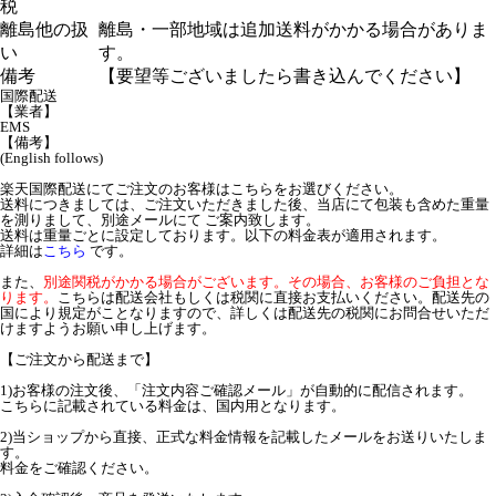
税
離島他の扱
離島・一部地域は追加送料がかかる場合がありま
い
す。
備考
【要望等ございましたら書き込んでください】
国際配送
【業者】
EMS
【備考】
(English follows)
楽天国際配送にてご注文のお客様はこちらをお選びください。
送料につきましては、ご注文いただきました後、当店にて包装も含めた重量
を測りまして、別途メールにて ご案内致します。
送料は重量ごとに設定しております。以下の料金表が適用されます。
詳細は
こちら
です。
また、
別途関税がかかる場合がございます。その場合、お客様のご負担とな
ります。
こちらは配送会社もしくは税関に直接お支払いください。配送先の
国により規定がことなりますので、詳しくは配送先の税関にお問合せいただ
けますようお願い申し上げます。
【ご注文から配送まで】
1)お客様の注文後、「注文内容ご確認メール」が自動的に配信されます。
こちらに記載されている料金は、国内用となります。
2)当ショップから直接、正式な料金情報を記載したメールをお送りいたしま
す。
料金をご確認ください。