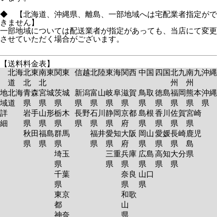
◆ 【北海道、沖縄県、離島、一部地域へは宅配業者指定がで
きません】
一部地域については配送業者が指定があっても、当店にて変更
させていただく場合がございます。
【送料料金表】
北海
北東
南東
関東
信越
北陸
東海
関西
中国
四国
北九
南九
沖縄
道
北
北
州
州
地
北海
青森
宮城
茨城
新潟
富山
岐阜
滋賀
鳥取
徳島
福岡
熊本
沖縄
域
道
県
県
県
県
県
県
県
県
県
県
県
県
詳
岩手
山形
栃木
長野
石川
静岡
京都
島根
香川
佐賀
宮崎
細
県
県
県
県
県
県
府
県
県
県
県
秋田
福島
群馬
福井
愛知
大阪
岡山
愛媛
長崎
鹿児
県
県
県
県
県
府
県
県
県
島
埼玉
三重
兵庫
広島
高知
大分
県
県
県
県
県
県
県
千葉
奈良
山口
県
県
県
東京
和歌
都
山
神奈
県