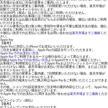
天市場がお支払い方法の変更をご案内いたします。
お支払い方法の変更をご案内後、7日間変更いただけない場合、楽天市場が
自動でご注文をキャンセルいたします。
※54,000円（税込）以上のご注文にはご利用いただけません。
※楽天会員以外のお客様にはご利用いただけません。
※注文者またはお届け先住所のどちらかが国外の場合、後払い決済をご利用
いただけません。
※メール便等のお受け取り時に受領印や署名が不要な配送方法の場合、後払
い決済をご利用いただけない場合がございます。
※後払い決済でのお支払いに関するお問い合わせは
楽天市場までご連絡
くだ
さい。
Apple Pay
【備考】
Apple Payに対応したiPhoneでお支払いいただけます。
ご注文を確定する直前に、Apple Payの認証を行っていただきます。
Apple Payでのお支払い方法
Apple Payでご利用できるカードは発行会社によって異なります。
詳細は
Apple Payでのお支払い方法
よりAppleのサイトをご確認ください。
お客様のご利用状況などによってApple Payおよびクレジットカードがご利用
いただけない場合、楽天市場がお支払い方法の変更をご案内、またはご注文
をキャンセルいたします。
お支払い方法の変更をご案内後、7日間変更いただけない場合、楽天市場が
自動でご注文をキャンセルいたします。
iPhone以外の端末からのご購入時はApple Payをご利用いただくことができま
せん。
その他、ショップの設定状況やご注文時の選択内容などによって、Apple Pay
がご利用いただけない場合がございます。
※Apple Payでのお支払いに関するお問い合わせは
楽天市場までご連絡
くださ
い。
セブンイレブン（前払）
【備考】
セブンイレブンでお支払いいただけます。