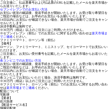
ご注文後に、払込票番号および払込票のURLを記載したメールを楽天市場か
らお送りいたします。
セブンイレブンでのお支払い方法
お支払い状況の確認後、発送手続きが開始いたします。お受け取り希望日を
ご指定の場合などは、お早めのお支払いをお願いいたします。
14日以内にお支払いが確認できない場合、楽天市場が自動でご注文をキャン
セルいたします。
決済手数料は無料です。
※30万円（税込）以上のご注文にはご利用いただけません。
※セブンイレブン（前払）でのお支払いに関するお問い合わせは
楽天市場ま
でご連絡
ください。
ファミリーマート、ローソン等（前払）
【備考】
ローソン、ファミリーマート、ミニストップ、セイコーマートでお支払いい
ただけます。
ご注文後に、お支払い受付番号を記載したメールを楽天市場からお送りいた
します。
各コンビニでのお支払い方法
お支払い状況の確認後、発送手続きが開始いたします。お受け取り希望日を
ご指定の場合などは、お早めのお支払いをお願いいたします。
14日以内にお支払いが確認できない場合、楽天市場が自動でご注文をキャン
セルいたします。
各コンビニでお支払いいただく場合、決済手数料は無料です。
※30万円（税込）以上のご注文にはご利用いただけません。
※ファミリーマート、ローソン等（前払）でのお支払いに関するお問い合わ
せは
楽天市場までご連絡
ください。
配送について
宅配便
【業者】
佐川急便
【配送サービス名】
飛脚宅配便