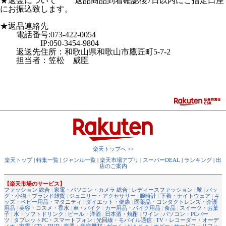
★返金について 返品商品到着確認後7日以内にご指定口座
にお振込致します。
★返品連絡先
電話番号:073-422-0054
IP:050-3454-9804
返送先住所：和歌山県和歌山市鷹匠町5-7-2
担当者：笠松 威臣
楽天トップへ >>
楽天トップ
|
特集一覧
|
ジャンル一覧
|
楽天市場アプリ
|
スーパーDEAL
|
ランキング
|
出
店のご案内
【楽天市場のサービス】
ファッション 総合
|
家電・パソコン・カメラ 総合
|
レディースファッション
|
靴
|
バッ
グ・小物・ブランド雑貨
|
ジュエリー・アクセサリー
|
腕時計
|
下着・ナイトウェア
|
キ
ッズ・ベビー用品・マタニティ
|
ダイエット・健康
|
医薬品・コンタクトレンズ・介護
用品
|
美容・コスメ・香水
|
車・バイク
|
カー用品・バイク用品
|
食品
|
スイーツ・お菓
子
|
水・ソフトドリンク
|
ビール・洋酒
|
日本酒・焼酎
|
ワイン
|
パソコン・PCパー
ツ
|
タブレットPC・スマートフォン
|
光回線・モバイル通信
|
TV・レコーダー・オーデ