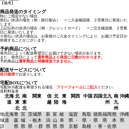
【備考】
商品発送のタイミング
特にご指定がない場合、
前払い決済の場合（例：銀行振込） ⇒ご入金確認後、２営業日に発送いた
します。
上記以外の決済の場合（例：クレジットカード） ⇒ご注文確認後、２営業
日に発送いたします。
※前払い決済の場合は、お客様のご入金タイミングにより、お届け予定日が
前後することがございます。
予約商品について
発売日によって配送希望日にお届けできない場合があります。
また、発売日によって
通常商品より発送に日数がかかります。
予約商品は
通常商品と同梱発送できません。
配送サービスについて
佐川急便
でお送りします。
宅配BOXについて
宅配BOX配達を希望される場合、
フリーフォームにご記入
ください。
送料料金表
北海
北
南
関東
信
北
東
関西
中国
四国
北九
南
沖縄
道
東
東
越
陸
海
州
九
北
北
州
地
北海
青
宮
茨城県
新
富
岐
滋賀
鳥取
徳島
福岡
熊
沖縄
域
道
森
城
・栃木
潟
山
阜
県 ・
県 ・
県
県
本
県
詳
県
県
県 ・群
県
県
県
京都
島根
・香
・佐
県