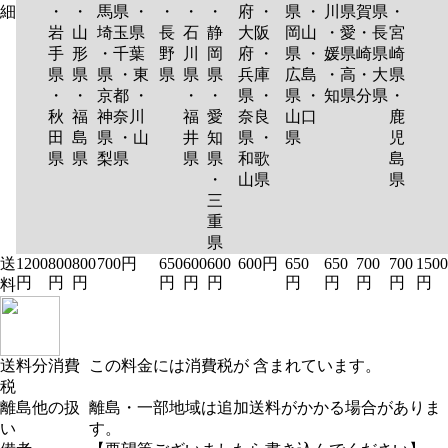
細
・
・
馬県 ・
・
・
・
府 ・
県 ・
川県
賀県
・
岩
山
埼玉県
長
石
静
大阪
岡山
・愛
・長
宮
手
形
・千葉
野
川
岡
府 ・
県 ・
媛県
崎県
崎
県
県
県 ・東
県
県
県
兵庫
広島
・高
・大
県
・
・
京都 ・
・
・
県 ・
県 ・
知県
分県
・
秋
福
神奈川
福
愛
奈良
山口
鹿
田
島
県 ・山
井
知
県 ・
県
児
県
県
梨県
県
県
和歌
島
・
山県
県
三
重
県
送
1200
800
800
700円
650
600
600
600円
650
650
700
700
1500
円
円
円
円
円
円
円
円
円
円
円
料
送料分消費
この料金には消費税が 含まれています。
税
離島他の扱
離島・一部地域は追加送料がかかる場合がありま
い
す。