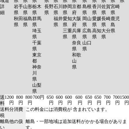
域
道
県
県
県
県
県
県
県
県
県
県
県
県
詳
岩手
山形
栃木
長野
石川
静岡
京都
島根
香川
佐賀
宮崎
細
県
県
県
県
県
県
府
県
県
県
県
秋田
福島
群馬
福井
愛知
大阪
岡山
愛媛
長崎
鹿児
県
県
県
県
県
府
県
県
県
島
埼玉
三重
兵庫
広島
高知
大分
県
県
県
県
県
県
県
千葉
奈良
山口
県
県
県
東京
和歌
都
山
神奈
県
川
県
山梨
県
送
1200
800
800
700円
650
600
600
600
650
650
700
700
1500
円
円
円
円
円
円
円
円
円
円
円
円
料
送料分消費
この料金には消費税が 含まれています。
税
離島他の扱
離島・一部地域は追加送料がかかる場合がありま
い
す。