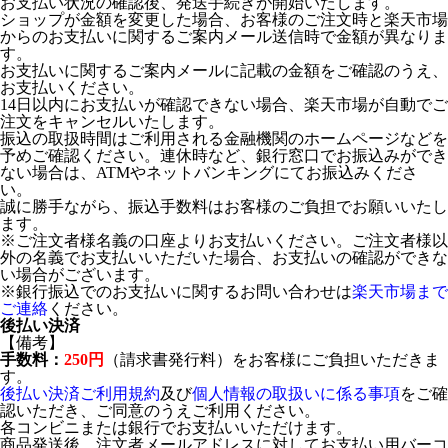
お支払い状況の確認後、発送手続きが開始いたします。
ショップが金額を変更した場合、お客様のご注文時と楽天市場
からのお支払いに関するご案内メール送信時で金額が異なりま
す。
お支払いに関するご案内メールに記載の金額をご確認のうえ、
お支払いください。
14日以内にお支払いが確認できない場合、楽天市場が自動でご
注文をキャンセルいたします。
振込の取扱時間はご利用される金融機関のホームページなどを
予めご確認ください。連休時など、銀行窓口でお振込みができ
ない場合は、ATMやネットバンキングにてお振込みくださ
い。
誠に勝手ながら、振込手数料はお客様のご負担でお願いいたし
ます。
※ご注文者様名義の口座よりお支払いください。ご注文者様以
外の名義でお支払いいただいた場合、お支払いの確認ができな
い場合がございます。
※銀行振込でのお支払いに関するお問い合わせは
楽天市場まで
ご連絡
ください。
後払い決済
【備考】
手数料：
250円
（請求書発行料）をお客様にご負担いただきま
す。
後払い決済ご利用規約
及び
個人情報の取扱いに係る事項
をご確
認いただき、ご同意のうえご利用ください。
各コンビニまたは銀行でお支払いいただけます。
商品発送後、注文者メールアドレスに対してお支払い用バーコ