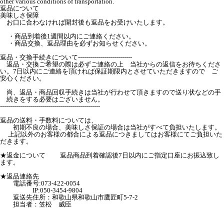
other various conditions of transportation.
返品について
美味しさ保障
お口に合わなければ開封後も返品をお受けいたします。
・商品到着後1週間以内にご連絡ください。
・商品交換、返品理由を必ずお知らせください。
返品・交換手続きについて---------------------------
返品・交換ご希望の際は必ずご連絡の上 当社からの返信をお待ちくださ
い。7日以内にご連絡を頂ければ保証期限内とさせていただきますので ご
安心ください。
尚、返品・商品回収手続きは当社が行わせて頂きますので送り状などの手
続きをする必要はございません。
--------------------------------------------------
返品の送料・手数料については、
初期不良の場合、美味しさ保証の場合は当社がすべて負担いたします。
上記以外のお客様の都合による返品につきましてはお客様にてご負担いた
だきます。
★返金について 返品商品到着確認後7日以内にご指定口座にお振込致し
ます。
★返品連絡先
電話番号:073-422-0054
IP:050-3454-9804
返送先住所：和歌山県和歌山市鷹匠町5-7-2
担当者：笠松 威臣