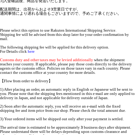
3)入金確認後、商品を発送いたします。
配送期間は、出荷からおよそ
3
営業日ですが、
通関事情により遅れる場合もございますので、予めご了承ください。
Please select this option to use Rakuten International Shipping Service.
Shipping fee will be advised from this shop later for your order confirmation by
mail.
The following shipping fee will be applied for this delivery option.
For Details click
here
Customs duty and other taxes may be levied additionally
when the shipment
reaches your country. If applicable, please pay those costs directly to the delivery
agents or the customs office. Policies on those taxes vary in each country. Please
contact the customs office at your country for more details.
【Flow from order to delivery】
1) After placing an order, an automatic reply in English or Japanese will be sent to
you. Please note that the shipping fees mentioned in this e-mail are only applied to
delivery in Japan, and not applicable for delivery outside of Japan.
2) Soon after the automatic reply, you will receive an e-mail with the fixed
shipping fee and item price from our shop. Please check the total amount due.
3) Your ordered items will be shipped out only after your payment is settled.
The arrival time is estimated to be approximately
3
business days after shipment.
Please understand there will be delays depending upon customs clearance and