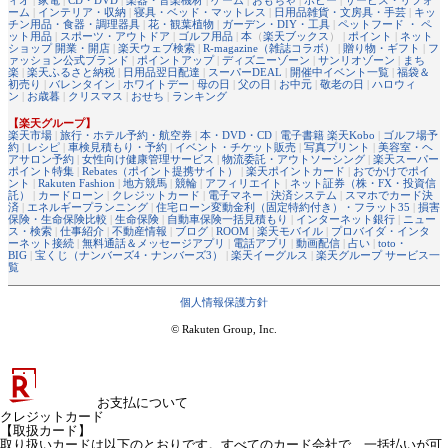
ィオ
|
家電
|
CD・DVD
|
楽器・音楽機材
|
ゲーム
|
おもちゃ
|
ホビー
|
サービス・リフォ
ーム
|
インテリア・収納
|
寝具・ベッド・マットレス
|
日用品雑貨・文房具・手芸
|
キッ
チン用品・食器・調理器具
|
花・観葉植物
|
ガーデン・DIY・工具
|
ペットフード ・ ペ
ット用品
|
スポーツ・アウトドア
|
ゴルフ用品
|
本
（
楽天ブックス
） |
ポイント
|
ネット
ショップ 開業・開店
|
楽天ウェブ検索
|
R-magazine（雑誌コラボ）
|
贈り物・ギフト
|
フ
ァッション公式ブランド
|
ポイントアップ
|
ディズニーゾーン
|
サンリオゾーン
|
まち
楽
|
楽天ふるさと納税
|
日用品翌日配達
|
スーパーDEAL
|
開催中イベント一覧
|
福袋＆
初売り
|
バレンタイン
|
ホワイトデー
|
母の日
|
父の日
|
お中元
|
敬老の日
|
ハロウィ
ン
|
お歳暮
|
クリスマス
|
おせち
|
ランキング
【楽天グループ】
楽天市場
|
旅行・ホテル予約・航空券
|
本・DVD・CD
|
電子書籍 楽天Kobo
|
ゴルフ場予
約
|
レシピ
|
車検見積もり・予約
|
イベント・チケット販売
|
写真プリント
|
美容室・ヘ
アサロン予約
|
女性向け健康管理サービス
|
物流委託・アウトソーシング
|
楽天スーパー
ポイント特集
|
Rebates（ポイント提携サイト）
|
楽天ポイントカード
|
おでかけでポイ
ント
|
Rakuten Fashion
|
地方競馬
|
競輪
|
アフィリエイト
|
ネット証券（株・FX・投資信
託）
|
カードローン
|
クレジットカード
|
電子マネー
|
決済システム
|
スマホでカード決
済
|
エネルギープランニング
|
住宅ローン変動金利（固定特約付き）・フラット35
|
損害
保険・生命保険比較
|
生命保険
|
自動車保険一括見積もり
|
インターネット銀行
|
ニュー
ス・検索
|
仕事紹介
|
不動産情報
|
ブログ
|
ROOM
|
楽天モバイル
|
プロバイダ・インタ
ーネット接続
|
無料通話＆メッセージアプリ
|
電話アプリ
|
動画配信
|
占い
|
toto・
BIG
|
宝くじ（ナンバーズ4・ナンバーズ3）
|
楽天イーグルス
|
楽天グループ サービス一
覧
個人情報保護方針
© Rakuten Group, Inc.
お支払について
クレジットカード
【取扱カード】
取り扱いカードは以下のとおりです。すべてのカード会社で、一括払いが可