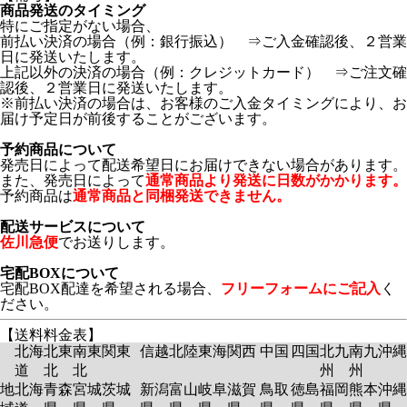
商品発送のタイミング
特にご指定がない場合、
前払い決済の場合（例：銀行振込） ⇒ご入金確認後、２営業
日に発送いたします。
上記以外の決済の場合（例：クレジットカード） ⇒ご注文確
認後、２営業日に発送いたします。
※前払い決済の場合は、お客様のご入金タイミングにより、お
届け予定日が前後することがございます。
予約商品について
発売日によって配送希望日にお届けできない場合があります。
また、発売日によって
通常商品より発送に日数がかかります。
予約商品は
通常商品と同梱発送できません。
配送サービスについて
佐川急便
でお送りします。
宅配BOXについて
宅配BOX配達を希望される場合、
フリーフォームにご記入
く
ださい。
【送料料金表】
北海
北東
南東
関東
信越
北陸
東海
関西
中国
四国
北九
南九
沖縄
道
北
北
州
州
地
北海
青森
宮城
茨城
新潟
富山
岐阜
滋賀
鳥取
徳島
福岡
熊本
沖縄