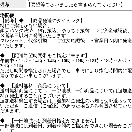
備考
【要望等ございましたら書き込んでください】
宅配便
【備考】◆ 【商品発送のタイミング】
特にご指定がない場合、
楽天バンク決済、銀行振込、ゆうちょ振替 ⇒ご入金確認後、
３営業日以内に発送いたします。
クレジット、代金引換 ⇒ご注文確認後、３営業日以内に発送
いたします。
◆ 【配送希望時間帯をご指定出来ます】
午前中・12時～14時・14時～16時・16時～18時・18時～20時・
20時～21時
ただし時間を指定された場合でも、事情により指定時間内に配
達ができない事もございます。
◆ 【送料無料 商品について】
送料無料商品につても 一部地域、一部商品については追加送
料が発生することがございます。
追加送料発生する場合は、追加料金発生のお知らせを送らせて
いただき、ご返信【ご確認】のあった場合のみ発送させていた
だきます。
◆ 【一部地域へは到着日指定ができません】
一部地域には到着日、到着時間のご指定ができない場合がござ
います。