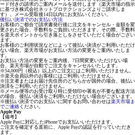
ード付きの請求のご案内メールを送付します（楽天市場の指示
に基づき株式会社ネットプロテクションズよりご請求しま
す）。メール受取後14日以内にお支払いください。
後払い決済でのお支払い方法
お客様のご都合で請求書発行後に注文をキャンセル・金額を変
更された場合、手数料をご負担いただきます。その際、手数料
を楽天ポイントから引き落としをさせていただく場合がござい
ます。
お客様のご利用状況などによって後払い決済がご利用いただけ
ない場合、楽天市場がお支払い方法の変更をご案内いたしま
す。
お支払い方法の変更をご案内後、7日間変更いただけない場
合、楽天市場が自動でご注文をキャンセルいたします。
※54,000円（税込）以上のご注文にはご利用いただけません。
※楽天会員以外のお客様にはご利用いただけません。
※注文者またはお届け先住所のどちらかが国外の場合、後払い
決済をご利用いただけません。
※メール便等のお受け取り時に受領印や署名が不要な配送方法
の場合、後払い決済をご利用いただけない場合がございます。
※後払い決済でのお支払いに関するお問い合わせは
楽天市場ま
でご連絡
ください。
Apple Pay
【備考】
Apple Payに対応したiPhoneでお支払いいただけます。
ご注文を確定する直前に、Apple Payの認証を行っていただき
ます。