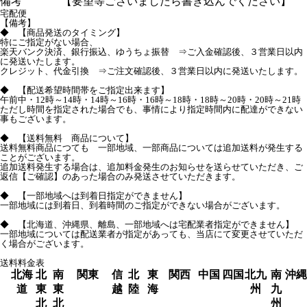
備考
【要望等ございましたら書き込んでください】
宅配便
【備考】
◆ 【商品発送のタイミング】
特にご指定がない場合、
楽天バンク決済、銀行振込、ゆうちょ振替 ⇒ご入金確認後、３営業日以内
に発送いたします。
クレジット、代金引換 ⇒ご注文確認後、３営業日以内に発送いたします。
◆ 【配送希望時間帯をご指定出来ます】
午前中・12時～14時・14時～16時・16時～18時・18時～20時・20時～21時
ただし時間を指定された場合でも、事情により指定時間内に配達ができない
事もございます。
◆ 【送料無料 商品について】
送料無料商品につても 一部地域、一部商品については追加送料が発生する
ことがございます。
追加送料発生する場合は、追加料金発生のお知らせを送らせていただき、ご
返信【ご確認】のあった場合のみ発送させていただきます。
◆ 【一部地域へは到着日指定ができません】
一部地域には到着日、到着時間のご指定ができない場合がございます。
◆ 【北海道、沖縄県、離島、一部地域へは宅配業者指定ができません】
一部地域については配送業者が指定があっても、当店にて変更させていただ
く場合がございます。
送料料金表
北海
北
南
関東
信
北
東
関西
中国
四国
北九
南
沖縄
道
東
東
越
陸
海
州
九
北
北
州