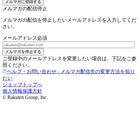
メルマガに登録する
メルマガの配信停止
メルマガの配信を停止したいメールアドレスを入力してくだ
さい。
メールアドレス
必須
メルマガを停止する
ご登録中のメールアドレスを変更したい場合は、下記をご参
照ください。
ヘルプ・お問い合わせ - メルマガ配信先の変更方法を知り
たい
ショップトップへ
個人情報保護方針
© Rakuten Group, Inc.