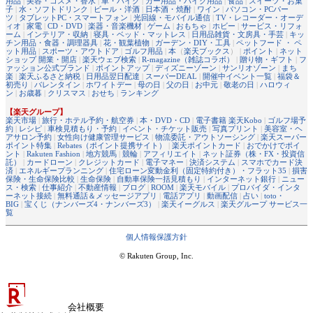
用品
|
美容・コスメ・香水
|
車・バイク
|
カー用品・バイク用品
|
食品
|
スイーツ・お菓
子
|
水・ソフトドリンク
|
ビール・洋酒
|
日本酒・焼酎
|
ワイン
|
パソコン・PCパー
ツ
|
タブレットPC・スマートフォン
|
光回線・モバイル通信
|
TV・レコーダー・オーデ
ィオ
|
家電
|
CD・DVD
|
楽器・音楽機材
|
ゲーム
|
おもちゃ
|
ホビー
|
サービス・リフォ
ーム
|
インテリア・収納
|
寝具・ベッド・マットレス
|
日用品雑貨・文房具・手芸
|
キッ
チン用品・食器・調理器具
|
花・観葉植物
|
ガーデン・DIY・工具
|
ペットフード ・ ペ
ット用品
|
スポーツ・アウトドア
|
ゴルフ用品
|
本
（
楽天ブックス
） |
ポイント
|
ネット
ショップ 開業・開店
|
楽天ウェブ検索
|
R-magazine（雑誌コラボ）
|
贈り物・ギフト
|
フ
ァッション公式ブランド
|
ポイントアップ
|
ディズニーゾーン
|
サンリオゾーン
|
まち
楽
|
楽天ふるさと納税
|
日用品翌日配達
|
スーパーDEAL
|
開催中イベント一覧
|
福袋＆
初売り
|
バレンタイン
|
ホワイトデー
|
母の日
|
父の日
|
お中元
|
敬老の日
|
ハロウィ
ン
|
お歳暮
|
クリスマス
|
おせち
|
ランキング
【楽天グループ】
楽天市場
|
旅行・ホテル予約・航空券
|
本・DVD・CD
|
電子書籍 楽天Kobo
|
ゴルフ場予
約
|
レシピ
|
車検見積もり・予約
|
イベント・チケット販売
|
写真プリント
|
美容室・ヘ
アサロン予約
|
女性向け健康管理サービス
|
物流委託・アウトソーシング
|
楽天スーパー
ポイント特集
|
Rebates（ポイント提携サイト）
|
楽天ポイントカード
|
おでかけでポイ
ント
|
Rakuten Fashion
|
地方競馬
|
競輪
|
アフィリエイト
|
ネット証券（株・FX・投資信
託）
|
カードローン
|
クレジットカード
|
電子マネー
|
決済システム
|
スマホでカード決
済
|
エネルギープランニング
|
住宅ローン変動金利（固定特約付き）・フラット35
|
損害
保険・生命保険比較
|
生命保険
|
自動車保険一括見積もり
|
インターネット銀行
|
ニュー
ス・検索
|
仕事紹介
|
不動産情報
|
ブログ
|
ROOM
|
楽天モバイル
|
プロバイダ・インタ
ーネット接続
|
無料通話＆メッセージアプリ
|
電話アプリ
|
動画配信
|
占い
|
toto・
BIG
|
宝くじ（ナンバーズ4・ナンバーズ3）
|
楽天イーグルス
|
楽天グループ サービス一
覧
個人情報保護方針
© Rakuten Group, Inc.
会社概要