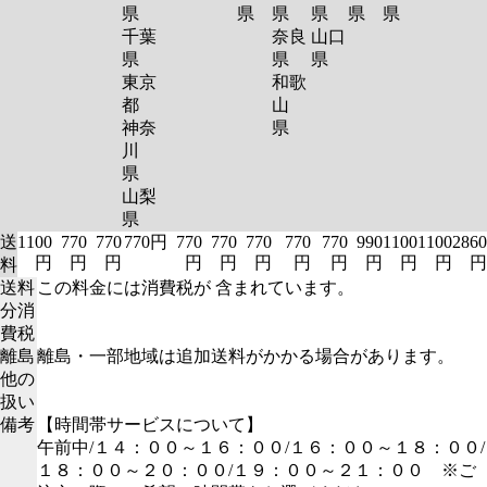
県
県
県
県
県
県
千葉
奈良
山口
県
県
県
東京
和歌
都
山
神奈
県
川
県
山梨
県
送
1100
770
770
770円
770
770
770
770
770
990
1100
1100
2860
円
円
円
円
円
円
円
円
円
円
円
円
料
送料
この料金には消費税が 含まれています。
分消
費税
離島
離島・一部地域は追加送料がかかる場合があります。
他の
扱い
備考
【時間帯サービスについて】
午前中/１４：００～１６：００/１６：００～１８：００/
１８：００～２０：００/１９：００～２１：００ ※ご