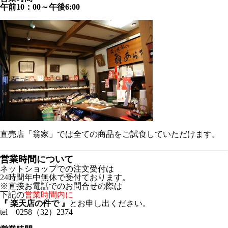
午前10：00～午後6:00
直売店「翁家」では全ての商品をご試食していただけます。
営業時間について
ネットショップでの注文受付は
24時間年中無休で受付ております。
※直接お電話でのお問合せの際は
下記の
営業時間内に
『 楽天店の件で 』
とお申し出ください。
tel 0258（32）2374