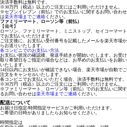
決済手数料は無料です。
※30万円（税込）以上のご注文にはご利用いただけません。
※セブンイレブン（前払）でのお支払いに関するお問い合わせ
は
楽天市場までご連絡
ください。
ファミリーマート、ローソン等（前払）
【備考】
ローソン、ファミリーマート、ミニストップ、セイコーマート
でお支払いいただけます。
ご注文後に、お支払い受付番号を記載したメールを楽天市場か
らお送りいたします。
各コンビニでのお支払い方法
お支払い状況の確認後、発送手続きが開始いたします。お受け
取り希望日をご指定の場合などは、お早めのお支払いをお願い
いたします。
14日以内にお支払いが確認できない場合、楽天市場が自動でご
注文をキャンセルいたします。
各コンビニでお支払いいただく場合、決済手数料は無料です。
※30万円（税込）以上のご注文にはご利用いただけません。
※ファミリーマート、ローソン等（前払）でのお支払いに関す
るお問い合わせは
楽天市場までご連絡
ください。
配送について
お届け日指定/時間指定サービスがご利用いただけます。
ご希望の日時がありましたらお知らせください。
時間指定は