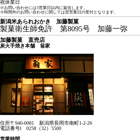
祝
休業日
※お問い合わせには3営業日以内に返信します。
※時間外のお問い合わせに関しては翌営業日の受付となります。
新潟米あられおかき 加藤製菓
製菓衛生師免許 第8095号 加藤一弥
加藤製菓 直売店
炭火手焼き本舗 翁家
住所〒940-0081 新潟県長岡市南町1-2-26
電話番号l 0258（32）5500
営業時間