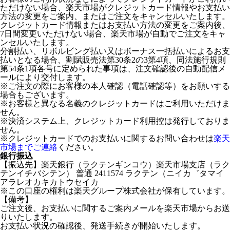
ただけない場合、楽天市場がクレジットカード情報やお支払い
方法の変更をご案内、またはご注文をキャンセルいたします。
クレジットカード情報またはお支払い方法の変更をご案内後、
7日間変更いただけない場合、楽天市場が自動でご注文をキャ
ンセルいたします。
分割払い、リボルビング払い又はボーナス一括払いによるお支
払いとなる場合、割賦販売法第30条2の3第4項、同法施行規則
第54条1項各号に定められた事項は、注文確認後の自動配信メ
ールにより交付します。
※ご注文の際にお客様の本人確認（電話確認等）をお願いする
場合もございます。
※お客様と異なる名義のクレジットカードはご利用いただけま
せん。
※決済システム上、クレジットカード利用控は発行しておりま
せん。
※クレジットカードでのお支払いに関するお問い合わせは
楽天
市場までご連絡
ください。
銀行振込
【振込先】楽天銀行（ラクテンギンコウ）楽天市場支店（ラク
テンイチバシテン） 普通 2411574 ラクテン（ニイカ゛タマイ
アラレオカキカトウセイカ
※この口座の権利は楽天グループ株式会社が保有しています。
【備考】
ご注文後、お支払いに関するご案内メールを楽天市場からお送
りいたします。
お支払い状況の確認後、発送手続きが開始いたします。