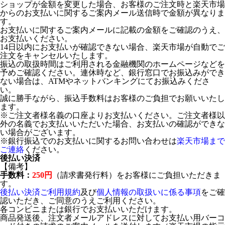
ショップが金額を変更した場合、お客様のご注文時と楽天市場
からのお支払いに関するご案内メール送信時で金額が異なりま
す。
お支払いに関するご案内メールに記載の金額をご確認のうえ、
お支払いください。
14日以内にお支払いが確認できない場合、楽天市場が自動でご
注文をキャンセルいたします。
振込の取扱時間はご利用される金融機関のホームページなどを
予めご確認ください。連休時など、銀行窓口でお振込みができ
ない場合は、ATMやネットバンキングにてお振込みくださ
い。
誠に勝手ながら、振込手数料はお客様のご負担でお願いいたし
ます。
※ご注文者様名義の口座よりお支払いください。ご注文者様以
外の名義でお支払いいただいた場合、お支払いの確認ができな
い場合がございます。
※銀行振込でのお支払いに関するお問い合わせは
楽天市場まで
ご連絡
ください。
後払い決済
【備考】
手数料：
250円
（請求書発行料）をお客様にご負担いただきま
す。
後払い決済ご利用規約
及び
個人情報の取扱いに係る事項
をご確
認いただき、ご同意のうえご利用ください。
各コンビニまたは銀行でお支払いいただけます。
商品発送後、注文者メールアドレスに対してお支払い用バーコ