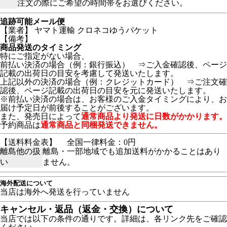
注文の際にご希望の時間帯をお選びください。
追跡可能メール便
【業者】 ヤマト運輸 クロネコゆうパケット
【備考】
商品発送のタイミング
特にご指定がない場合、
前払い決済の場合（例：銀行振込） ⇒ご入金確認後、ページ
記載の出荷日の目安を考慮して発送いたします。
上記以外の決済の場合（例：クレジットカード） ⇒ご注文確
認後、ページ記載の出荷日の目安を元に発送いたします。
※前払い決済の場合は、お客様のご入金タイミングにより、お
届け予定日が前後することがございます。
また、発売日によって
通常商品より発送に日数がかかります。
予約商品は
通常商品と同梱発送できません。
【送料料金表】
全国一律料金：0円
離島他の扱
離島・一部地域でも追加送料がかかることはあり
い
ません。
海外配送について
当店は海外へ発送を行っていません
キャンセル・返品（返金・交換）について
当店では以下の条件の通りです。詳細は、各リンク先をご確認