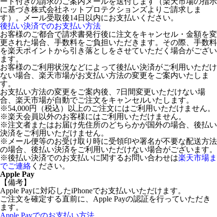
ード付きの請求のご案内メールを送付します（楽天市場の指示
に基づき株式会社ネットプロテクションズよりご請求しま
す）。メール受取後14日以内にお支払いください。
後払い決済でのお支払い方法
お客様のご都合で請求書発行後に注文をキャンセル・金額を変
更された場合、手数料をご負担いただきます。その際、手数料
を楽天ポイントから引き落としをさせていただく場合がござい
ます。
お客様のご利用状況などによって後払い決済がご利用いただけ
ない場合、楽天市場がお支払い方法の変更をご案内いたしま
す。
お支払い方法の変更をご案内後、7日間変更いただけない場
合、楽天市場が自動でご注文をキャンセルいたします。
※54,000円（税込）以上のご注文にはご利用いただけません。
※楽天会員以外のお客様にはご利用いただけません。
※注文者またはお届け先住所のどちらかが国外の場合、後払い
決済をご利用いただけません。
※メール便等のお受け取り時に受領印や署名が不要な配送方法
の場合、後払い決済をご利用いただけない場合がございます。
※後払い決済でのお支払いに関するお問い合わせは
楽天市場ま
でご連絡
ください。
Apple Pay
【備考】
Apple Payに対応したiPhoneでお支払いいただけます。
ご注文を確定する直前に、Apple Payの認証を行っていただき
ます。
Apple Payでのお支払い方法