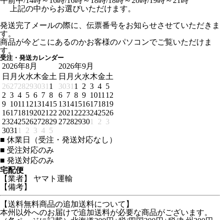
午前中/14時～16時/16時～18時/18時～20時/19時～21時
上記の中からお選びいただけます。
発送完了メールの際に、伝票番号をお知らせさせていただきま
す。
商品が今どこにあるのかお客様のパソコンでご覧いただけま
す。
受注・発送カレンダー
2026年8月
2026年9月
日
月
火
水
木
金
土
日
月
火
水
木
金
土
26
27
28
29
30
31
1
30
31
1
2
3
4
5
2
3
4
5
6
7
8
6
7
8
9
10
11
12
9
10
11
12
13
14
15
13
14
15
16
17
18
19
16
17
18
19
20
21
22
20
21
22
23
24
25
26
23
24
25
26
27
28
29
27
28
29
30
1
2
3
30
31
1
2
3
4
5
■
休業日（受注・発送対応なし）
■
受注対応のみ
■
発送対応のみ
宅配便
【業者】 ヤマト運輸
【備考】
【送料無料商品の追加送料について】
本州以外へのお届けで追加送料が必要な商品がございます。