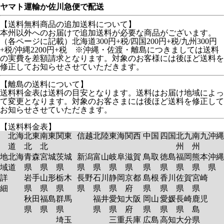
ヤマト運輸か佐川急便で配送
【送料無料商品の追加送料について】
本州以外へのお届けで追加送料が必要な商品がございます。
（各ページに記載）北海道300円+税/四国200円+税/九州300円
+税/沖縄2200円+税 ※沖縄・佐渡・離島につきましては送料
の実費を差額請求となります。対象のお客様には後ほど送料を
修正してお知らせさせていただきます。
【離島の送料について】
送料料金表は送料の目安となります。送料はお届け地域によっ
て変更となります。対象のお客さまには後ほど送料を修正して
お知らせさせていただきます。
【送料料金表】
北海
北東
南東
関東
信越
北陸
東海
関西
中国
四国
北九
南九
沖縄
道
北
北
州
州
地
北海
青森
宮城
茨城
新潟
富山
岐阜
滋賀
鳥取
徳島
福岡
熊本
沖縄
域
道
県
県
県
県
県
県
県
県
県
県
県
県
詳
岩手
山形
栃木
長野
石川
静岡
京都
島根
香川
佐賀
宮崎
細
県
県
県
県
県
県
府
県
県
県
県
秋田
福島
群馬
福井
愛知
大阪
岡山
愛媛
長崎
鹿児
県
県
県
県
県
府
県
県
県
島
埼玉
三重
兵庫
広島
高知
大分
県