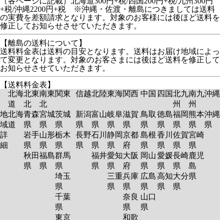
（各ページに記載）北海道300円+税/四国200円+税/九州300円
+税/沖縄2200円+税 ※沖縄・佐渡・離島につきましては送料
の実費を差額請求となります。対象のお客様には後ほど送料を
修正してお知らせさせていただきます。
【離島の送料について】
送料料金表は送料の目安となります。送料はお届け地域によっ
て変更となります。対象のお客さまには後ほど送料を修正して
お知らせさせていただきます。
【送料料金表】
北海
北東
南東
関東
信越
北陸
東海
関西
中国
四国
北九
南九
沖縄
道
北
北
州
州
地
北海
青森
宮城
茨城
新潟
富山
岐阜
滋賀
鳥取
徳島
福岡
熊本
沖縄
域
道
県
県
県
県
県
県
県
県
県
県
県
県
詳
岩手
山形
栃木
長野
石川
静岡
京都
島根
香川
佐賀
宮崎
細
県
県
県
県
県
県
府
県
県
県
県
秋田
福島
群馬
福井
愛知
大阪
岡山
愛媛
長崎
鹿児
県
県
県
県
県
府
県
県
県
島
埼玉
三重
兵庫
広島
高知
大分
県
県
県
県
県
県
県
千葉
奈良
山口
県
県
県
東京
和歌