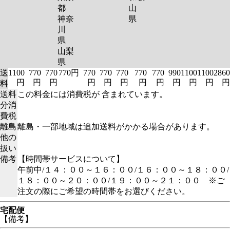
都
山
神奈
県
川
県
山梨
県
送
1100
770
770
770円
770
770
770
770
770
990
1100
1100
2860
円
円
円
円
円
円
円
円
円
円
円
円
料
送料
この料金には消費税が 含まれています。
分消
費税
離島
離島・一部地域は追加送料がかかる場合があります。
他の
扱い
備考
【時間帯サービスについて】
午前中/１４：００～１６：００/１６：００～１８：００/
１８：００～２０：００/１９：００～２１：００ ※ご
注文の際にご希望の時間帯をお選びください。
宅配便
【備考】