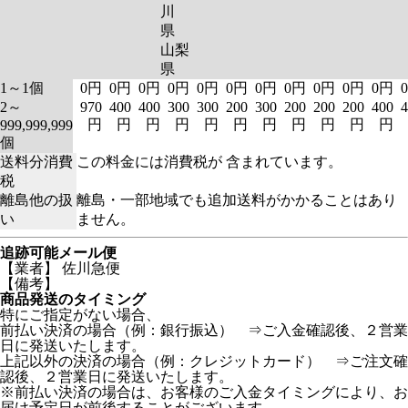
川
県
山梨
県
1～1個
0円
0円
0円
0円
0円
0円
0円
0円
0円
0円
0円
2～
970
400
400
300
300
200
300
200
200
200
400
4
円
円
円
円
円
円
円
円
円
円
円
999,999,999
個
送料分消費
この料金には消費税が 含まれています。
税
離島他の扱
離島・一部地域でも追加送料がかかることはあり
い
ません。
追跡可能メール便
【業者】 佐川急便
【備考】
商品発送のタイミング
特にご指定がない場合、
前払い決済の場合（例：銀行振込） ⇒ご入金確認後、２営業
日に発送いたします。
上記以外の決済の場合（例：クレジットカード） ⇒ご注文確
認後、２営業日に発送いたします。
※前払い決済の場合は、お客様のご入金タイミングにより、お
届け予定日が前後することがございます。