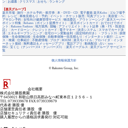
ン
|
お歳暮
|
クリスマス
|
おせち
|
ランキング
【楽天グループ】
楽天市場
|
旅行・ホテル予約・航空券
|
本・DVD・CD
|
電子書籍 楽天Kobo
|
ゴルフ場予
約
|
レシピ
|
車検見積もり・予約
|
イベント・チケット販売
|
写真プリント
|
美容室・ヘ
アサロン予約
|
女性向け健康管理サービス
|
物流委託・アウトソーシング
|
楽天スーパー
ポイント特集
|
Rebates（ポイント提携サイト）
|
楽天ポイントカード
|
おでかけでポイ
ント
|
Rakuten Fashion
|
地方競馬
|
競輪
|
アフィリエイト
|
ネット証券（株・FX・投資信
託）
|
カードローン
|
クレジットカード
|
電子マネー
|
決済システム
|
スマホでカード決
済
|
エネルギープランニング
|
住宅ローン変動金利（固定特約付き）・フラット35
|
損害
保険・生命保険比較
|
生命保険
|
自動車保険一括見積もり
|
インターネット銀行
|
ニュー
ス・検索
|
仕事紹介
|
不動産情報
|
ブログ
|
ROOM
|
楽天モバイル
|
プロバイダ・インタ
ーネット接続
|
無料通話＆メッセージアプリ
|
電話アプリ
|
動画配信
|
占い
|
toto・
BIG
|
宝くじ（ナンバーズ4・ナンバーズ3）
|
楽天イーグルス
|
楽天グループ サービス一
覧
個人情報保護方針
© Rakuten Group, Inc.
会社概要
株式会社勝股農園
〒6450021 和歌山県日高郡みなべ町東本庄１２５６－１
TEL:0739339678 FAX:0739339679
代表者
:
勝股 優
店舗運営責任者
:
勝股 優
店舗セキュリティ責任者
:
勝股 優
購入履歴からの適格請求書発行:対応可能