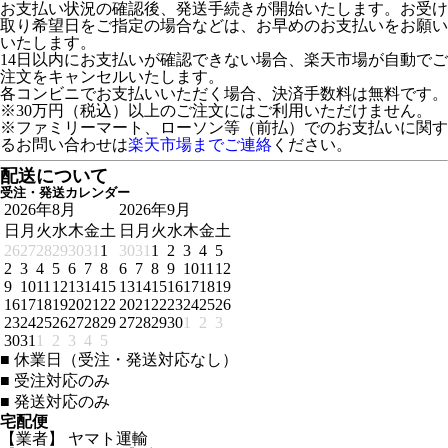
お支払い状況の確認後、発送手続きが開始いたします。お受け
取り希望日をご指定の場合などは、お早めのお支払いをお願い
いたします。
14日以内にお支払いが確認できない場合、楽天市場が自動でご
注文をキャンセルいたします。
各コンビニでお支払いいただく場合、決済手数料は無料です。
※30万円（税込）以上のご注文にはご利用いただけません。
※ファミリーマート、ローソン等（前払）でのお支払いに関す
るお問い合わせは
楽天市場までご連絡
ください。
配送について
受注・発送カレンダー
2026年8月
2026年9月
日
月
火
水
木
金
土
日
月
火
水
木
金
土
26
27
28
29
30
31
1
30
31
1
2
3
4
5
2
3
4
5
6
7
8
6
7
8
9
10
11
12
9
10
11
12
13
14
15
13
14
15
16
17
18
19
16
17
18
19
20
21
22
20
21
22
23
24
25
26
23
24
25
26
27
28
29
27
28
29
30
1
2
3
30
31
1
2
3
4
5
■
休業日（受注・発送対応なし）
■
受注対応のみ
■
発送対応のみ
宅配便
【業者】 ヤマト運輸