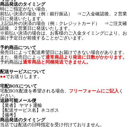
商品発送のタイミング
特にご指定がない場合、
前払い決済の場合（例：銀行振込） ⇒ご入金確認後、２営業
日に発送いたします。
上記以外の決済の場合（例：クレジットカード） ⇒ご注文確
認後、２営業日に発送いたします。
※前払い決済の場合は、お客様のご入金タイミングにより、お
届け予定日が前後することがございます。
予約商品について
発売日によって配送希望日にお届けできない場合があります。
また、発売日によって
通常商品より発送に日数がかかります。
予約商品は
通常商品と同梱発送できません。
配送サービスについて
●●
でお送りします。
宅配BOXについて
宅配BOX配達を希望される場合、
フリーフォームにご記入
く
ださい。
追跡可能メール便
【業者】 ヤマト運輸
【配送サービス名】ネコポス
【備考】
商品発送のタイミング
当店では配送の日時指定を受け付けておりません。