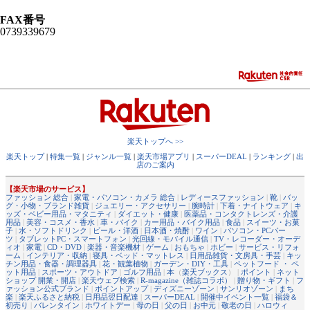
FAX番号
0739339679
楽天トップへ >>
楽天トップ
|
特集一覧
|
ジャンル一覧
|
楽天市場アプリ
|
スーパーDEAL
|
ランキング
|
出
店のご案内
【楽天市場のサービス】
ファッション 総合
|
家電・パソコン・カメラ 総合
|
レディースファッション
|
靴
|
バッ
グ・小物・ブランド雑貨
|
ジュエリー・アクセサリー
|
腕時計
|
下着・ナイトウェア
|
キ
ッズ・ベビー用品・マタニティ
|
ダイエット・健康
|
医薬品・コンタクトレンズ・介護
用品
|
美容・コスメ・香水
|
車・バイク
|
カー用品・バイク用品
|
食品
|
スイーツ・お菓
子
|
水・ソフトドリンク
|
ビール・洋酒
|
日本酒・焼酎
|
ワイン
|
パソコン・PCパー
ツ
|
タブレットPC・スマートフォン
|
光回線・モバイル通信
|
TV・レコーダー・オーデ
ィオ
|
家電
|
CD・DVD
|
楽器・音楽機材
|
ゲーム
|
おもちゃ
|
ホビー
|
サービス・リフォ
ーム
|
インテリア・収納
|
寝具・ベッド・マットレス
|
日用品雑貨・文房具・手芸
|
キッ
チン用品・食器・調理器具
|
花・観葉植物
|
ガーデン・DIY・工具
|
ペットフード ・ ペ
ット用品
|
スポーツ・アウトドア
|
ゴルフ用品
|
本
（
楽天ブックス
） |
ポイント
|
ネット
ショップ 開業・開店
|
楽天ウェブ検索
|
R-magazine（雑誌コラボ）
|
贈り物・ギフト
|
フ
ァッション公式ブランド
|
ポイントアップ
|
ディズニーゾーン
|
サンリオゾーン
|
まち
楽
|
楽天ふるさと納税
|
日用品翌日配達
|
スーパーDEAL
|
開催中イベント一覧
|
福袋＆
初売り
|
バレンタイン
|
ホワイトデー
|
母の日
|
父の日
|
お中元
|
敬老の日
|
ハロウィ