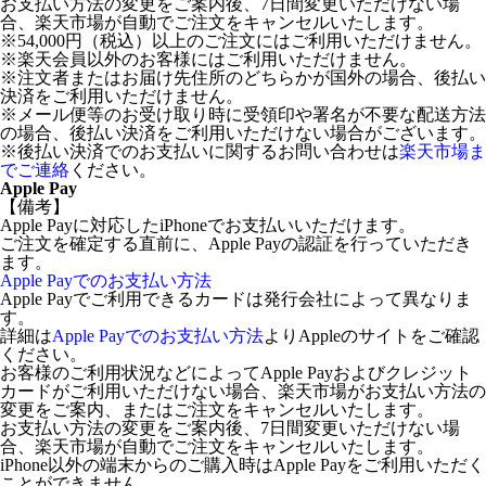
お支払い方法の変更をご案内後、7日間変更いただけない場
合、楽天市場が自動でご注文をキャンセルいたします。
※54,000円（税込）以上のご注文にはご利用いただけません。
※楽天会員以外のお客様にはご利用いただけません。
※注文者またはお届け先住所のどちらかが国外の場合、後払い
決済をご利用いただけません。
※メール便等のお受け取り時に受領印や署名が不要な配送方法
の場合、後払い決済をご利用いただけない場合がございます。
※後払い決済でのお支払いに関するお問い合わせは
楽天市場ま
でご連絡
ください。
Apple Pay
【備考】
Apple Payに対応したiPhoneでお支払いいただけます。
ご注文を確定する直前に、Apple Payの認証を行っていただき
ます。
Apple Payでのお支払い方法
Apple Payでご利用できるカードは発行会社によって異なりま
す。
詳細は
Apple Payでのお支払い方法
よりAppleのサイトをご確認
ください。
お客様のご利用状況などによってApple Payおよびクレジット
カードがご利用いただけない場合、楽天市場がお支払い方法の
変更をご案内、またはご注文をキャンセルいたします。
お支払い方法の変更をご案内後、7日間変更いただけない場
合、楽天市場が自動でご注文をキャンセルいたします。
iPhone以外の端末からのご購入時はApple Payをご利用いただく
ことができません。