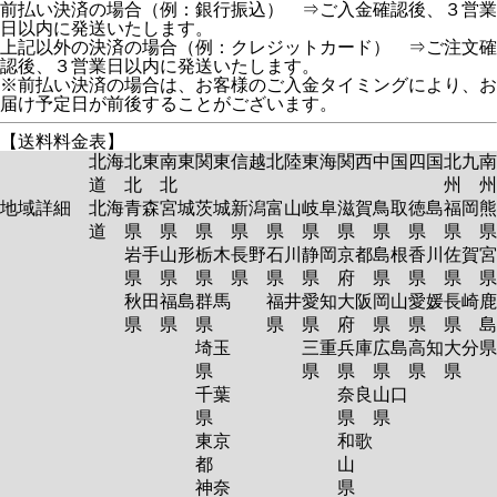
前払い決済の場合（例：銀行振込） ⇒ご入金確認後、３営業
日以内に発送いたします。
上記以外の決済の場合（例：クレジットカード） ⇒ご注文確
認後、３営業日以内に発送いたします。
※前払い決済の場合は、お客様のご入金タイミングにより、お
届け予定日が前後することがございます。
【送料料金表】
北海
北東
南東
関東
信越
北陸
東海
関西
中国
四国
北九
南
道
北
北
州
州
地域詳細
北海
青森
宮城
茨城
新潟
富山
岐阜
滋賀
鳥取
徳島
福岡
熊
道
県
県
県
県
県
県
県
県
県
県
岩手
山形
栃木
長野
石川
静岡
京都
島根
香川
佐賀
宮
県
県
県
県
県
県
府
県
県
県
秋田
福島
群馬
福井
愛知
大阪
岡山
愛媛
長崎
鹿
県
県
県
県
県
府
県
県
県
島
埼玉
三重
兵庫
広島
高知
大分
県
県
県
県
県
県
千葉
奈良
山口
県
県
県
東京
和歌
都
山
神奈
県