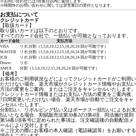
※お問い合わせには3営業日以内に返信します。
※時間外のお問い合わせに関しては翌営業日の受付となります。
お支払について
クレジットカード
【取扱カード】
取り扱いカードは以下のとおりです。
すべてのカード会社で、一括払いが可能となっております。
カード会社
支払方法
VISA
リボ,分割（3,5,6,10,12,15,18,20,24 回が可能です）
MASTER
リボ,分割（3,5,6,10,12,15,18,20,24 回が可能です）
JCB
リボ,分割（3,5,6,10,12,15,18,20,24 回が可能です）
Diners
リボ
AMEX
分割（3,5,6,10,12,15,18,20,24 回が可能です）
【備考】
お客様のご利用状況などによってクレジットカードがご利用い
ただけない場合、楽天市場がクレジットカード情報やお支払い
方法の変更をご案内、またはご注文をキャンセルいたします。
クレジットカード情報またはお支払い方法の変更をご案内後、
7日間変更いただけない場合、楽天市場が自動でご注文をキャ
ンセルいたします。
分割払い、リボルビング払い又はボーナス一括払いによるお支
払いとなる場合、割賦販売法第30条2の3第4項、同法施行規則
第54条1項各号に定められた事項は、注文確認後の自動配信メ
ールにより交付します。
※ご注文の際にお客様の本人確認（電話確認等）をお願いする
場合もございます。