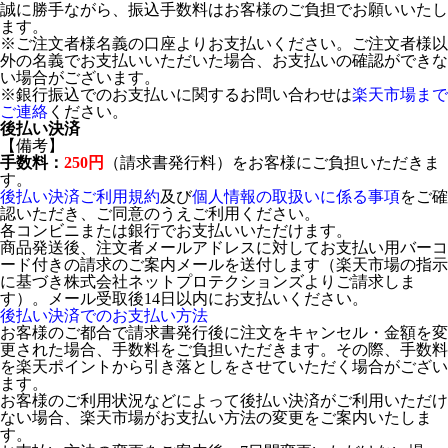
誠に勝手ながら、振込手数料はお客様のご負担でお願いいたし
ます。
※ご注文者様名義の口座よりお支払いください。ご注文者様以
外の名義でお支払いいただいた場合、お支払いの確認ができな
い場合がございます。
※銀行振込でのお支払いに関するお問い合わせは
楽天市場まで
ご連絡
ください。
後払い決済
【備考】
手数料：
250円
（請求書発行料）をお客様にご負担いただきま
す。
後払い決済ご利用規約
及び
個人情報の取扱いに係る事項
をご確
認いただき、ご同意のうえご利用ください。
各コンビニまたは銀行でお支払いいただけます。
商品発送後、注文者メールアドレスに対してお支払い用バーコ
ード付きの請求のご案内メールを送付します（楽天市場の指示
に基づき株式会社ネットプロテクションズよりご請求しま
す）。メール受取後14日以内にお支払いください。
後払い決済でのお支払い方法
お客様のご都合で請求書発行後に注文をキャンセル・金額を変
更された場合、手数料をご負担いただきます。その際、手数料
を楽天ポイントから引き落としをさせていただく場合がござい
ます。
お客様のご利用状況などによって後払い決済がご利用いただけ
ない場合、楽天市場がお支払い方法の変更をご案内いたしま
す。