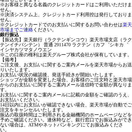
※お客様と異なる名義のクレジットカードはご利用いただけま
せん。
※決済システム上、クレジットカード利用控は発行しておりま
せん。
※クレジットカードでのお支払いに関するお問い合わせは
楽天
市場までご連絡
ください。
銀行振込
【振込先】楽天銀行（ラクテンギンコウ）楽天市場支店（ラク
テンイチバシテン） 普通 2911470 ラクテン（カフ゛シキカ゛
イシヤカツマタノウエン
※この口座の権利は楽天グループ株式会社が保有しています。
【備考】
ご注文後、お支払いに関するご案内メールを楽天市場からお送
りいたします。
お支払い状況の確認後、発送手続きが開始いたします。
ショップが金額を変更した場合、お客様のご注文時と楽天市場
からのお支払いに関するご案内メール送信時で金額が異なりま
す。
お支払いに関するご案内メールに記載の金額をご確認のうえ、
お支払いください。
14日以内にお支払いが確認できない場合、楽天市場が自動でご
注文をキャンセルいたします。
振込の取扱時間はご利用される金融機関のホームページなどを
予めご確認ください。連休時など、銀行窓口でお振込みができ
ない場合は、ATMやネットバンキングにてお振込みくださ
い。