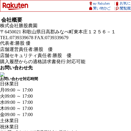
会社概要
株式会社勝股農園
〒6450021 和歌山県日高郡みなべ町東本庄１２５６－１
TEL:0739339678 FAX:0739339679
代表者:勝股 優
店舗運営責任者:勝股 優
店舗セキュリティ責任者:勝股 優
購入履歴からの適格請求書発行:対応可能
お問い合わせ先
お問い合わせ対応時間
日
休業日
月
09:00 ～ 17:00
火
09:00 ～ 17:00
水
09:00 ～ 17:00
木
09:00 ～ 17:00
金
09:00 ～ 17:00
土
休業日
祝
休業日