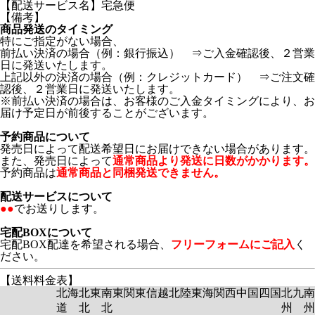
【配送サービス名】宅急便
【備考】
商品発送のタイミング
特にご指定がない場合、
前払い決済の場合（例：銀行振込） ⇒ご入金確認後、２営業
日に発送いたします。
上記以外の決済の場合（例：クレジットカード） ⇒ご注文確
認後、２営業日に発送いたします。
※前払い決済の場合は、お客様のご入金タイミングにより、お
届け予定日が前後することがございます。
予約商品について
発売日によって配送希望日にお届けできない場合があります。
また、発売日によって
通常商品より発送に日数がかかります。
予約商品は
通常商品と同梱発送できません。
配送サービスについて
●●
でお送りします。
宅配BOXについて
宅配BOX配達を希望される場合、
フリーフォームにご記入
く
ださい。
【送料料金表】
北海
北東
南東
関東
信越
北陸
東海
関西
中国
四国
北九
南
道
北
北
州
州