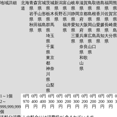
地域詳細
北海
青森
宮城
茨城
新潟
富山
岐阜
滋賀
鳥取
徳島
福岡
熊
道
県
県
県
県
県
県
県
県
県
県
岩手
山形
栃木
長野
石川
静岡
京都
島根
香川
佐賀
宮
県
県
県
県
県
県
府
県
県
県
秋田
福島
群馬
福井
愛知
大阪
岡山
愛媛
長崎
鹿
県
県
県
県
県
府
県
県
県
島
埼玉
三重
兵庫
広島
高知
大分
県
県
県
県
県
県
千葉
奈良
山口
県
県
県
東京
和歌
都
山
神奈
県
川
県
山梨
県
1～1個
0円
0円
0円
0円
0円
0円
0円
0円
0円
0円
0円
2～
970
400
400
300
300
200
300
200
200
200
300
3
円
円
円
円
円
円
円
円
円
円
円
999,999,999
個