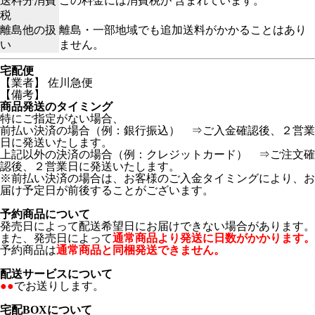
送料分消費
この料金には消費税が 含まれています。
税
離島他の扱
離島・一部地域でも追加送料がかかることはあり
い
ません。
宅配便
【業者】 佐川急便
【備考】
商品発送のタイミング
特にご指定がない場合、
前払い決済の場合（例：銀行振込） ⇒ご入金確認後、２営業
日に発送いたします。
上記以外の決済の場合（例：クレジットカード） ⇒ご注文確
認後、２営業日に発送いたします。
※前払い決済の場合は、お客様のご入金タイミングにより、お
届け予定日が前後することがございます。
予約商品について
発売日によって配送希望日にお届けできない場合があります。
また、発売日によって
通常商品より発送に日数がかかります。
予約商品は
通常商品と同梱発送できません。
配送サービスについて
●●
でお送りします。
宅配BOXについて