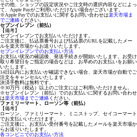
その他、ショップの設定状況やご注文時の選択内容などによっ
て、Apple Payがご利用いただけない場合がございます。
※Apple Payでのお支払いに関するお問い合わせは
楽天市場ま
でご連絡
ください。
セブンイレブン（前払）
【備考】
セブンイレブンでお支払いいただけます。
ご注文後に、払込票番号および払込票のURLを記載したメー
ルを楽天市場からお送りいたします。
セブンイレブンでのお支払い方法
お支払い状況の確認後、発送手続きが開始いたします。お受け
取り希望日をご指定の場合などは、お早めのお支払いをお願い
いたします。
14日以内にお支払いが確認できない場合、楽天市場が自動でご
注文をキャンセルいたします。
決済手数料は無料です。
※30万円（税込）以上のご注文にはご利用いただけません。
※セブンイレブン（前払）でのお支払いに関するお問い合わせ
は
楽天市場までご連絡
ください。
ファミリーマート、ローソン等（前払）
【備考】
ローソン、ファミリーマート、ミニストップ、セイコーマート
でお支払いいただけます。
ご注文後に、お支払い受付番号を記載したメールを楽天市場か
らお送りいたします。
各コンビニでのお支払い方法