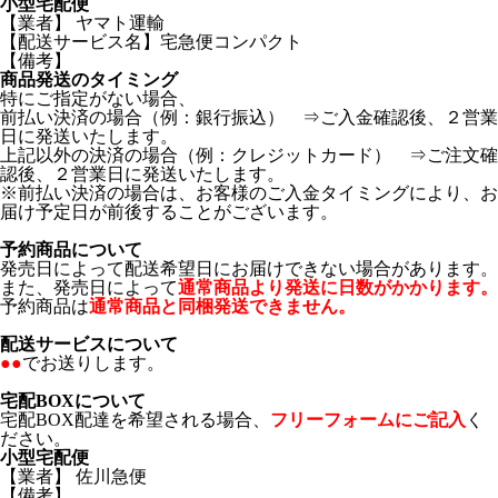
小型宅配便
【業者】 ヤマト運輸
【配送サービス名】宅急便コンパクト
【備考】
商品発送のタイミング
特にご指定がない場合、
前払い決済の場合（例：銀行振込） ⇒ご入金確認後、２営業
日に発送いたします。
上記以外の決済の場合（例：クレジットカード） ⇒ご注文確
認後、２営業日に発送いたします。
※前払い決済の場合は、お客様のご入金タイミングにより、お
届け予定日が前後することがございます。
予約商品について
発売日によって配送希望日にお届けできない場合があります。
また、発売日によって
通常商品より発送に日数がかかります。
予約商品は
通常商品と同梱発送できません。
配送サービスについて
●●
でお送りします。
宅配BOXについて
宅配BOX配達を希望される場合、
フリーフォームにご記入
く
ださい。
小型宅配便
【業者】 佐川急便
【備考】