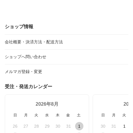
ショップ情報
会社概要・決済方法・配送方法
ショップへ問い合わせ
メルマガ登録・変更
受注・発送カレンダー
2026年8月
20
日
月
火
水
木
金
土
日
月
火
26
27
28
29
30
31
1
30
31
1