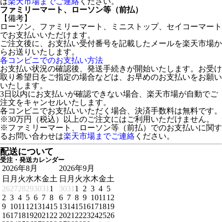
は
楽天市場までご連絡
ください。
ファミリーマート、ローソン等（前払）
【備考】
ローソン、ファミリーマート、ミニストップ、セイコーマート
でお支払いいただけます。
ご注文後に、お支払い受付番号を記載したメールを楽天市場か
らお送りいたします。
各コンビニでのお支払い方法
お支払い状況の確認後、発送手続きが開始いたします。お受け
取り希望日をご指定の場合などは、お早めのお支払いをお願い
いたします。
3日以内にお支払いが確認できない場合、楽天市場が自動でご
注文をキャンセルいたします。
各コンビニでお支払いいただく場合、決済手数料は無料です。
※30万円（税込）以上のご注文にはご利用いただけません。
※ファミリーマート、ローソン等（前払）でのお支払いに関す
るお問い合わせは
楽天市場までご連絡
ください。
配送について
受注・発送カレンダー
2026年8月
2026年9月
日
月
火
水
木
金
土
日
月
火
水
木
金
土
26
27
28
29
30
31
1
30
31
1
2
3
4
5
2
3
4
5
6
7
8
6
7
8
9
10
11
12
9
10
11
12
13
14
15
13
14
15
16
17
18
19
16
17
18
19
20
21
22
20
21
22
23
24
25
26