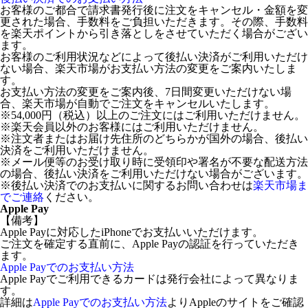
お客様のご都合で請求書発行後に注文をキャンセル・金額を変
更された場合、手数料をご負担いただきます。その際、手数料
を楽天ポイントから引き落としをさせていただく場合がござい
ます。
お客様のご利用状況などによって後払い決済がご利用いただけ
ない場合、楽天市場がお支払い方法の変更をご案内いたしま
す。
お支払い方法の変更をご案内後、7日間変更いただけない場
合、楽天市場が自動でご注文をキャンセルいたします。
※54,000円（税込）以上のご注文にはご利用いただけません。
※楽天会員以外のお客様にはご利用いただけません。
※注文者またはお届け先住所のどちらかが国外の場合、後払い
決済をご利用いただけません。
※メール便等のお受け取り時に受領印や署名が不要な配送方法
の場合、後払い決済をご利用いただけない場合がございます。
※後払い決済でのお支払いに関するお問い合わせは
楽天市場ま
でご連絡
ください。
Apple Pay
【備考】
Apple Payに対応したiPhoneでお支払いいただけます。
ご注文を確定する直前に、Apple Payの認証を行っていただき
ます。
Apple Payでのお支払い方法
Apple Payでご利用できるカードは発行会社によって異なりま
す。
詳細は
Apple Payでのお支払い方法
よりAppleのサイトをご確認