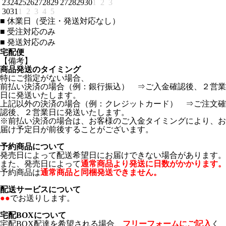
23
24
25
26
27
28
29
27
28
29
30
1
2
3
30
31
1
2
3
4
5
■
休業日（受注・発送対応なし）
■
受注対応のみ
■
発送対応のみ
宅配便
【備考】
商品発送のタイミング
特にご指定がない場合、
前払い決済の場合（例：銀行振込） ⇒ご入金確認後、２営業
日に発送いたします。
上記以外の決済の場合（例：クレジットカード） ⇒ご注文確
認後、２営業日に発送いたします。
※前払い決済の場合は、お客様のご入金タイミングにより、お
届け予定日が前後することがございます。
予約商品について
発売日によって配送希望日にお届けできない場合があります。
また、発売日によって
通常商品より発送に日数がかかります。
予約商品は
通常商品と同梱発送できません。
配送サービスについて
●●
でお送りします。
宅配BOXについて
宅配BOX配達を希望される場合、
フリーフォームにご記入
く