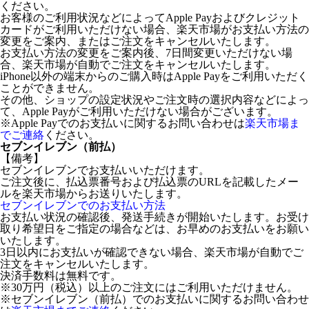
ください。
お客様のご利用状況などによってApple Payおよびクレジット
カードがご利用いただけない場合、楽天市場がお支払い方法の
変更をご案内、またはご注文をキャンセルいたします。
お支払い方法の変更をご案内後、7日間変更いただけない場
合、楽天市場が自動でご注文をキャンセルいたします。
iPhone以外の端末からのご購入時はApple Payをご利用いただく
ことができません。
その他、ショップの設定状況やご注文時の選択内容などによっ
て、Apple Payがご利用いただけない場合がございます。
※Apple Payでのお支払いに関するお問い合わせは
楽天市場ま
でご連絡
ください。
セブンイレブン（前払）
【備考】
セブンイレブンでお支払いいただけます。
ご注文後に、払込票番号および払込票のURLを記載したメー
ルを楽天市場からお送りいたします。
セブンイレブンでのお支払い方法
お支払い状況の確認後、発送手続きが開始いたします。お受け
取り希望日をご指定の場合などは、お早めのお支払いをお願い
いたします。
3日以内にお支払いが確認できない場合、楽天市場が自動でご
注文をキャンセルいたします。
決済手数料は無料です。
※30万円（税込）以上のご注文にはご利用いただけません。
※セブンイレブン（前払）でのお支払いに関するお問い合わせ