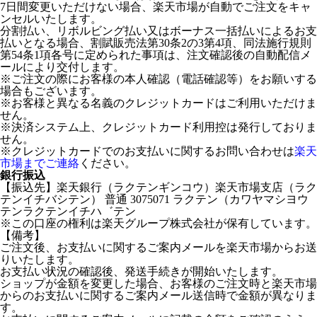
7日間変更いただけない場合、楽天市場が自動でご注文をキャ
ンセルいたします。
分割払い、リボルビング払い又はボーナス一括払いによるお支
払いとなる場合、割賦販売法第30条2の3第4項、同法施行規則
第54条1項各号に定められた事項は、注文確認後の自動配信メ
ールにより交付します。
※ご注文の際にお客様の本人確認（電話確認等）をお願いする
場合もございます。
※お客様と異なる名義のクレジットカードはご利用いただけま
せん。
※決済システム上、クレジットカード利用控は発行しておりま
せん。
※クレジットカードでのお支払いに関するお問い合わせは
楽天
市場までご連絡
ください。
銀行振込
【振込先】楽天銀行（ラクテンギンコウ）楽天市場支店（ラク
テンイチバシテン） 普通 3075071 ラクテン（カワヤマシヨウ
テンラクテンイチハ゛テン
※この口座の権利は楽天グループ株式会社が保有しています。
【備考】
ご注文後、お支払いに関するご案内メールを楽天市場からお送
りいたします。
お支払い状況の確認後、発送手続きが開始いたします。
ショップが金額を変更した場合、お客様のご注文時と楽天市場
からのお支払いに関するご案内メール送信時で金額が異なりま
す。