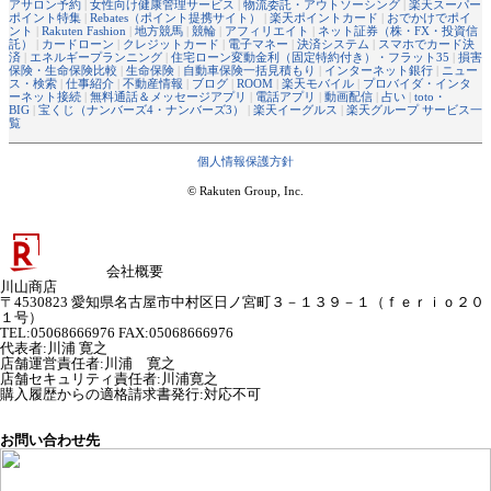
アサロン予約
|
女性向け健康管理サービス
|
物流委託・アウトソーシング
|
楽天スーパー
ポイント特集
|
Rebates（ポイント提携サイト）
|
楽天ポイントカード
|
おでかけでポイ
ント
|
Rakuten Fashion
|
地方競馬
|
競輪
|
アフィリエイト
|
ネット証券（株・FX・投資信
託）
|
カードローン
|
クレジットカード
|
電子マネー
|
決済システム
|
スマホでカード決
済
|
エネルギープランニング
|
住宅ローン変動金利（固定特約付き）・フラット35
|
損害
保険・生命保険比較
|
生命保険
|
自動車保険一括見積もり
|
インターネット銀行
|
ニュー
ス・検索
|
仕事紹介
|
不動産情報
|
ブログ
|
ROOM
|
楽天モバイル
|
プロバイダ・インタ
ーネット接続
|
無料通話＆メッセージアプリ
|
電話アプリ
|
動画配信
|
占い
|
toto・
BIG
|
宝くじ（ナンバーズ4・ナンバーズ3）
|
楽天イーグルス
|
楽天グループ サービス一
覧
個人情報保護方針
© Rakuten Group, Inc.
会社概要
川山商店
〒4530823 愛知県名古屋市中村区日ノ宮町３－１３９－１（ｆｅｒｉｏ２０
１号）
TEL:05068666976 FAX:05068666976
代表者
:
川浦 寛之
店舗運営責任者
:
川浦 寛之
店舗セキュリティ責任者
:
川浦寛之
購入履歴からの適格請求書発行:対応不可
お問い合わせ先