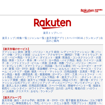
楽天トップへ >>
楽天トップ
|
特集一覧
|
ジャンル一覧
|
楽天市場アプリ
|
スーパーDEAL
|
ランキング
|
出
店のご案内
【楽天市場のサービス】
ファッション 総合
|
家電・パソコン・カメラ 総合
|
レディースファッション
|
靴
|
バッ
グ・小物・ブランド雑貨
|
ジュエリー・アクセサリー
|
腕時計
|
下着・ナイトウェア
|
キ
ッズ・ベビー用品・マタニティ
|
ダイエット・健康
|
医薬品・コンタクトレンズ・介護
用品
|
美容・コスメ・香水
|
車・バイク
|
カー用品・バイク用品
|
食品
|
スイーツ・お菓
子
|
水・ソフトドリンク
|
ビール・洋酒
|
日本酒・焼酎
|
ワイン
|
パソコン・PCパー
ツ
|
タブレットPC・スマートフォン
|
光回線・モバイル通信
|
TV・レコーダー・オーデ
ィオ
|
家電
|
CD・DVD
|
楽器・音楽機材
|
ゲーム
|
おもちゃ
|
ホビー
|
サービス・リフォ
ーム
|
インテリア・収納
|
寝具・ベッド・マットレス
|
日用品雑貨・文房具・手芸
|
キッ
チン用品・食器・調理器具
|
花・観葉植物
|
ガーデン・DIY・工具
|
ペットフード ・ ペ
ット用品
|
スポーツ・アウトドア
|
ゴルフ用品
|
本
（
楽天ブックス
） |
ポイント
|
ネット
ショップ 開業・開店
|
楽天ウェブ検索
|
R-magazine（雑誌コラボ）
|
贈り物・ギフト
|
フ
ァッション公式ブランド
|
ポイントアップ
|
ディズニーゾーン
|
サンリオゾーン
|
まち
楽
|
楽天ふるさと納税
|
日用品翌日配達
|
スーパーDEAL
|
開催中イベント一覧
|
福袋＆
初売り
|
バレンタイン
|
ホワイトデー
|
母の日
|
父の日
|
お中元
|
敬老の日
|
ハロウィ
ン
|
お歳暮
|
クリスマス
|
おせち
|
ランキング
【楽天グループ】
楽天市場
|
旅行・ホテル予約・航空券
|
本・DVD・CD
|
電子書籍 楽天Kobo
|
ゴルフ場予
約
|
レシピ
|
車検見積もり・予約
|
イベント・チケット販売
|
写真プリント
|
美容室・ヘ