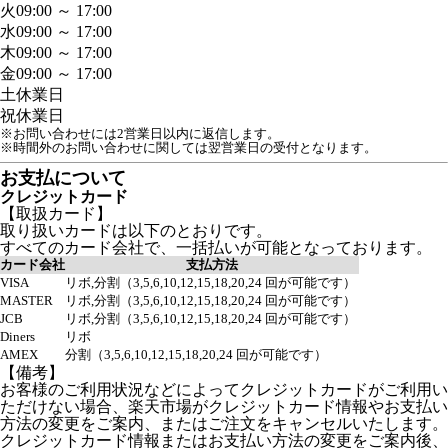
火
09:00 ～ 17:00
水
09:00 ～ 17:00
木
09:00 ～ 17:00
金
09:00 ～ 17:00
土
休業日
祝
休業日
※お問い合わせには2営業日以内に返信します。
※時間外のお問い合わせに関しては翌営業日の受付となります。
お支払について
クレジットカード
【取扱カード】
取り扱いカードは以下のとおりです。
すべてのカード会社で、一括払いが可能となっております。
カード会社
支払方法
VISA
リボ,分割（3,5,6,10,12,15,18,20,24 回が可能です）
MASTER
リボ,分割（3,5,6,10,12,15,18,20,24 回が可能です）
JCB
リボ,分割（3,5,6,10,12,15,18,20,24 回が可能です）
Diners
リボ
AMEX
分割（3,5,6,10,12,15,18,20,24 回が可能です）
【備考】
お客様のご利用状況などによってクレジットカードがご利用い
ただけない場合、楽天市場がクレジットカード情報やお支払い
方法の変更をご案内、またはご注文をキャンセルいたします。
クレジットカード情報またはお支払い方法の変更をご案内後、