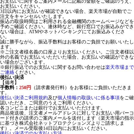
お支払いに関するご案内メールに記載の金額をご確認のうえ、
お支払いください。
3日以内にお支払いが確認できない場合、楽天市場が自動でご
注文をキャンセルいたします。
振込の取扱時間はご利用される金融機関のホームページなどを
予めご確認ください。連休時など、銀行窓口でお振込みができ
ない場合は、ATMやネットバンキングにてお振込みくださ
い。
誠に勝手ながら、振込手数料はお客様のご負担でお願いいたし
ます。
※ご注文者様名義の口座よりお支払いください。ご注文者様以
外の名義でお支払いいただいた場合、お支払いの確認ができな
い場合がございます。
※銀行振込でのお支払いに関するお問い合わせは
楽天市場まで
ご連絡
ください。
後払い決済
【備考】
手数料：
250円
（請求書発行料）をお客様にご負担いただきま
す。
後払い決済ご利用規約
及び
個人情報の取扱いに係る事項
をご確
認いただき、ご同意のうえご利用ください。
各コンビニまたは銀行でお支払いいただけます。
商品発送後、注文者メールアドレスに対してお支払い用バーコ
ード付きの請求のご案内メールを送付します（楽天市場の指示
に基づき株式会社ネットプロテクションズよりご請求しま
す）。メール受取後14日以内にお支払いください。
後払い決済でのお支払い方法