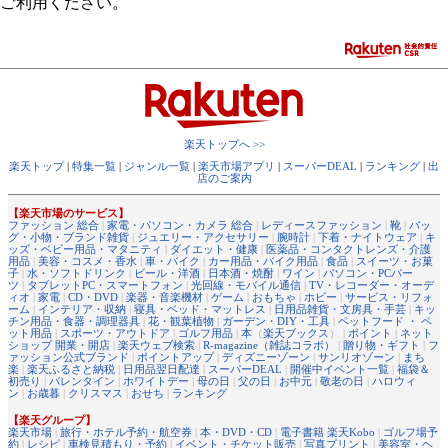
ご利用ください。
楽天トップへ >>
楽天トップ
|
特集一覧
|
ジャンル一覧
|
楽天市場アプリ
|
スーパーDEAL
|
ランキング
|
出
店のご案内
【楽天市場のサービス】
ファッション 総合
|
家電・パソコン・カメラ 総合
|
レディースファッション
|
靴
|
バッ
グ・小物・ブランド雑貨
|
ジュエリー・アクセサリー
|
腕時計
|
下着・ナイトウェア
|
キ
ッズ・ベビー用品・マタニティ
|
ダイエット・健康
|
医薬品・コンタクトレンズ・介護
用品
|
美容・コスメ・香水
|
車・バイク
|
カー用品・バイク用品
|
食品
|
スイーツ・お菓
子
|
水・ソフトドリンク
|
ビール・洋酒
|
日本酒・焼酎
|
ワイン
|
パソコン・PCパー
ツ
|
タブレットPC・スマートフォン
|
光回線・モバイル通信
|
TV・レコーダー・オーデ
ィオ
|
家電
|
CD・DVD
|
楽器・音楽機材
|
ゲーム
|
おもちゃ
|
ホビー
|
サービス・リフォ
ーム
|
インテリア・収納
|
寝具・ベッド・マットレス
|
日用品雑貨・文房具・手芸
|
キッ
チン用品・食器・調理器具
|
花・観葉植物
|
ガーデン・DIY・工具
|
ペットフード ・ ペ
ット用品
|
スポーツ・アウトドア
|
ゴルフ用品
|
本
（
楽天ブックス
） |
ポイント
|
ネット
ショップ 開業・開店
|
楽天ウェブ検索
|
R-magazine（雑誌コラボ）
|
贈り物・ギフト
|
フ
ァッション公式ブランド
|
ポイントアップ
|
ディズニーゾーン
|
サンリオゾーン
|
まち
楽
|
楽天ふるさと納税
|
日用品翌日配達
|
スーパーDEAL
|
開催中イベント一覧
|
福袋＆
初売り
|
バレンタイン
|
ホワイトデー
|
母の日
|
父の日
|
お中元
|
敬老の日
|
ハロウィ
ン
|
お歳暮
|
クリスマス
|
おせち
|
ランキング
【楽天グループ】
楽天市場
|
旅行・ホテル予約・航空券
|
本・DVD・CD
|
電子書籍 楽天Kobo
|
ゴルフ場予
約
|
レシピ
|
車検見積もり・予約
|
イベント・チケット販売
|
写真プリント
|
美容室・ヘ