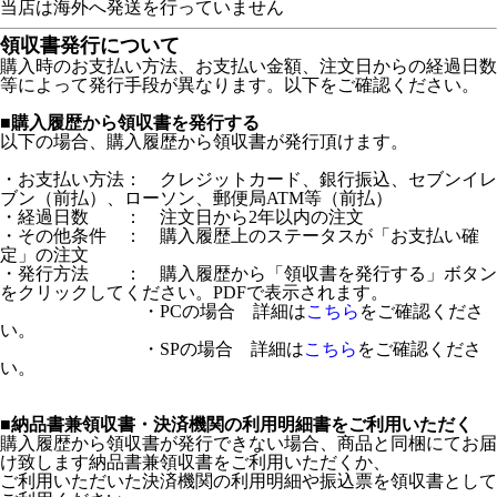
当店は海外へ発送を行っていません
領収書発行について
購入時のお支払い方法、お支払い金額、注文日からの経過日数
等によって発行手段が異なります。以下をご確認ください。
■購入履歴から領収書を発行する
以下の場合、購入履歴から領収書が発行頂けます。
・お支払い方法： クレジットカード、銀行振込、セブンイレ
ブン（前払）、ローソン、郵便局ATM等（前払）
・経過日数 ： 注文日から2年以内の注文
・その他条件 ： 購入履歴上のステータスが「お支払い確
定」の注文
・発行方法 ： 購入履歴から「領収書を発行する」ボタン
をクリックしてください。PDFで表示されます。
・PCの場合 詳細は
こちら
をご確認くださ
い。
・SPの場合 詳細は
こちら
をご確認くださ
い。
■納品書兼領収書・決済機関の利用明細書をご利用いただく
購入履歴から領収書が発行できない場合、商品と同梱にてお届
け致します納品書兼領収書をご利用いただくか、
ご利用いただいた決済機関の利用明細や振込票を領収書として