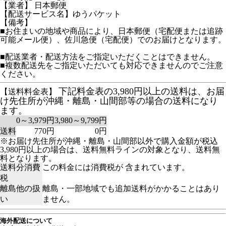
【業者】 日本郵便
【配送サービス名】ゆうパケット
【備考】
■お住まいの地域や商品により、日本郵便（宅配便または追跡
可能メール便）、佐川急便（宅配便）でのお届けとなります。
■配送業者・配送方法をご指定いただくことはできません。
■複数配送先をご指定いただいても対応できませんのでご注意
ください。
下記料金表の3,980円以上の送料は、お届
【送料料金表】
け先住所が沖縄・離島・山間部等の場合の送料になり
ます。
0～3,979円
3,980～9,799円
送料
770円
0円
※お届け先住所が沖縄・離島・山間部以外で購入金額が税込
3,980円以上の場合は、送料無料ラインの対象となり、送料無
料となります。
送料分消費
この料金には消費税が 含まれています。
税
離島他の扱
離島・一部地域でも追加送料がかかることはあり
い
ません。
海外配送について