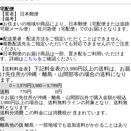
宅配便
【業者】 日本郵便
【備考】
■お住まいの地域や商品により、日本郵便（宅配便または追跡
可能メール便）、佐川急便（宅配便）でのお届けとなります。
■配送業者・配送方法をご指定いただくことはできません。
■複数配送先をご指定いただいても対応できませんのでご注意
ください。
■日本郵便のお届け商品は一部、置き配をご利用いただけま
す。詳細は
こちら
をご確認ください。
下記料金表の3,980円以上の送料は、お届
【送料料金表】
け先住所が沖縄・離島・山間部等の場合の送料になり
ます。
0～3,979円
3,980～9,799円
送料
770円
0円
※お届け先住所が沖縄・離島・山間部以外で購入金額が税込
3,980円以上の場合は、送料無料ラインの対象となり、送料無
料となります。
送料分消費
この料金には消費税が 含まれています。
税
離島他の扱
離島・一部地域でも追加送料がかかることはあり