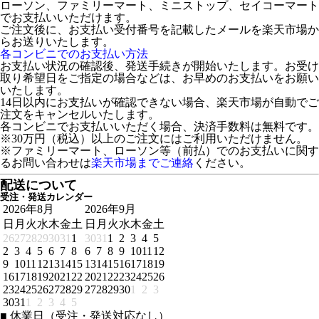
ローソン、ファミリーマート、ミニストップ、セイコーマート
でお支払いいただけます。
ご注文後に、お支払い受付番号を記載したメールを楽天市場か
らお送りいたします。
各コンビニでのお支払い方法
お支払い状況の確認後、発送手続きが開始いたします。お受け
取り希望日をご指定の場合などは、お早めのお支払いをお願い
いたします。
14日以内にお支払いが確認できない場合、楽天市場が自動でご
注文をキャンセルいたします。
各コンビニでお支払いいただく場合、決済手数料は無料です。
※30万円（税込）以上のご注文にはご利用いただけません。
※ファミリーマート、ローソン等（前払）でのお支払いに関す
るお問い合わせは
楽天市場までご連絡
ください。
配送について
受注・発送カレンダー
2026年8月
2026年9月
日
月
火
水
木
金
土
日
月
火
水
木
金
土
26
27
28
29
30
31
1
30
31
1
2
3
4
5
2
3
4
5
6
7
8
6
7
8
9
10
11
12
9
10
11
12
13
14
15
13
14
15
16
17
18
19
16
17
18
19
20
21
22
20
21
22
23
24
25
26
23
24
25
26
27
28
29
27
28
29
30
1
2
3
30
31
1
2
3
4
5
■
休業日（受注・発送対応なし）