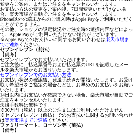
変更をご案内、またはご注文をキャンセルいたします。
お支払い方法の変更をご案内後、7日間変更いただけない場
合、楽天市場が自動でご注文をキャンセルいたします。
iPhone以外の端末からのご購入時はApple Payをご利用いただく
ことができません。
その他、ショップの設定状況やご注文時の選択内容などによっ
て、Apple Payがご利用いただけない場合がございます。
※Apple Payでのお支払いに関するお問い合わせは
楽天市場ま
でご連絡
ください。
セブンイレブン（前払）
【備考】
セブンイレブンでお支払いいただけます。
ご注文後に、払込票番号および払込票のURLを記載したメー
ルを楽天市場からお送りいたします。
セブンイレブンでのお支払い方法
お支払い状況の確認後、発送手続きが開始いたします。お受け
取り希望日をご指定の場合などは、お早めのお支払いをお願い
いたします。
14日以内にお支払いが確認できない場合、楽天市場が自動でご
注文をキャンセルいたします。
決済手数料は無料です。
※30万円（税込）以上のご注文にはご利用いただけません。
※セブンイレブン（前払）でのお支払いに関するお問い合わせ
は
楽天市場までご連絡
ください。
ファミリーマート、ローソン等（前払）
【備考】