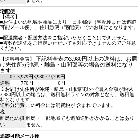
い
ません。
宅配便
【備考】
■お住まいの地域や商品により、日本郵便（宅配便または追跡
可能メール便）、佐川急便（宅配便）でのお届けとなります。
■配送業者・配送方法をご指定いただくことはできません。
■複数配送先をご指定いただいても対応できませんのでご注意
ください。
下記料金表の3,980円以上の送料は、お届
【送料料金表】
け先住所が沖縄・離島・山間部等の場合の送料になり
ます。
0～3,979円
3,980～9,799円
送料
770円
0円
※お届け先住所が沖縄・離島・山間部以外で購入金額が税込
3,980円以上の場合は、送料無料ラインの対象となり、送料無
料となります。
送料分消費
この料金には消費税が 含まれています。
税
離島他の扱
離島・一部地域でも追加送料がかかることはあり
い
ません。
追跡可能メール便