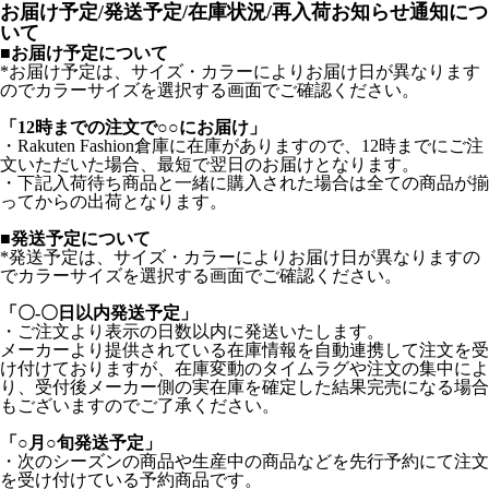
お届け予定/発送予定/在庫状況/再入荷お知らせ通知につ
いて
■お届け予定について
*お届け予定は、サイズ・カラーによりお届け日が異なります
のでカラーサイズを選択する画面でご確認ください。
「12時までの注文で○○にお届け」
・Rakuten Fashion倉庫に在庫がありますので、12時までにご注
文いただいた場合、最短で翌日のお届けとなります。
・下記入荷待ち商品と一緒に購入された場合は全ての商品が揃
ってからの出荷となります。
■発送予定について
*発送予定は、サイズ・カラーによりお届け日が異なりますの
でカラーサイズを選択する画面でご確認ください。
「〇-〇日以内発送予定」
・ご注文より表示の日数以内に発送いたします。
メーカーより提供されている在庫情報を自動連携して注文を受
け付けておりますが、在庫変動のタイムラグや注文の集中によ
り、受付後メーカー側の実在庫を確定した結果完売になる場合
もございますのでご了承ください。
「○月○旬発送予定」
・次のシーズンの商品や生産中の商品などを先行予約にて注文
を受け付けている予約商品です。