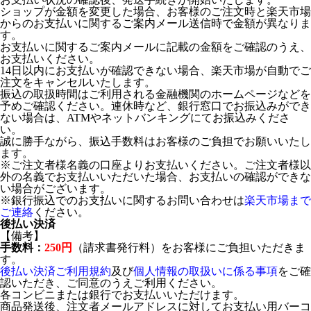
ショップが金額を変更した場合、お客様のご注文時と楽天市場
からのお支払いに関するご案内メール送信時で金額が異なりま
す。
お支払いに関するご案内メールに記載の金額をご確認のうえ、
お支払いください。
14日以内にお支払いが確認できない場合、楽天市場が自動でご
注文をキャンセルいたします。
振込の取扱時間はご利用される金融機関のホームページなどを
予めご確認ください。連休時など、銀行窓口でお振込みができ
ない場合は、ATMやネットバンキングにてお振込みくださ
い。
誠に勝手ながら、振込手数料はお客様のご負担でお願いいたし
ます。
※ご注文者様名義の口座よりお支払いください。ご注文者様以
外の名義でお支払いいただいた場合、お支払いの確認ができな
い場合がございます。
※銀行振込でのお支払いに関するお問い合わせは
楽天市場まで
ご連絡
ください。
後払い決済
【備考】
手数料：
250円
（請求書発行料）をお客様にご負担いただきま
す。
後払い決済ご利用規約
及び
個人情報の取扱いに係る事項
をご確
認いただき、ご同意のうえご利用ください。
各コンビニまたは銀行でお支払いいただけます。
商品発送後、注文者メールアドレスに対してお支払い用バーコ