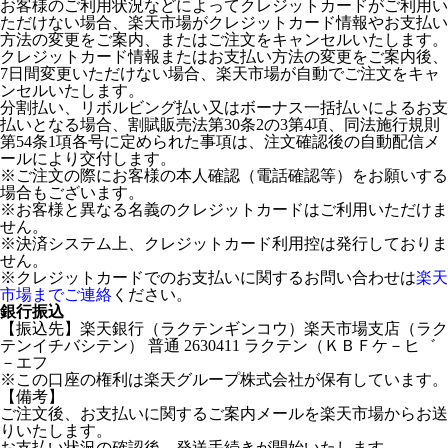
お客様のご利用状況などによってクレジットカードがご利用い
ただけない場合、楽天市場がクレジットカード情報やお支払い
方法の変更をご案内、またはご注文をキャンセルいたします。
クレジットカード情報またはお支払い方法の変更をご案内後、
7日間変更いただけない場合、楽天市場が自動でご注文をキャ
ンセルいたします。
分割払い、リボルビング払い又はボーナス一括払いによるお支
払いとなる場合、割賦販売法第30条2の3第4項、同法施行規則
第54条1項各号に定められた事項は、注文確認後の自動配信メ
ールにより交付します。
※ご注文の際にお客様の本人確認（電話確認等）をお願いする
場合もございます。
※お客様と異なる名義のクレジットカードはご利用いただけま
せん。
※決済システム上、クレジットカード利用控は発行しておりま
せん。
※クレジットカードでのお支払いに関するお問い合わせは
楽天
市場までご連絡
ください。
銀行振込
【振込先】楽天銀行（ラクテンギンコウ）楽天市場支店（ラク
テンイチバシテン） 普通 2630411 ラクテン（ＫＢＦケ－ヒ゛
－エフ
※この口座の権利は楽天グループ株式会社が保有しています。
【備考】
ご注文後、お支払いに関するご案内メールを楽天市場からお送
りいたします。
お支払い状況の確認後、発送手続きが開始いたします。