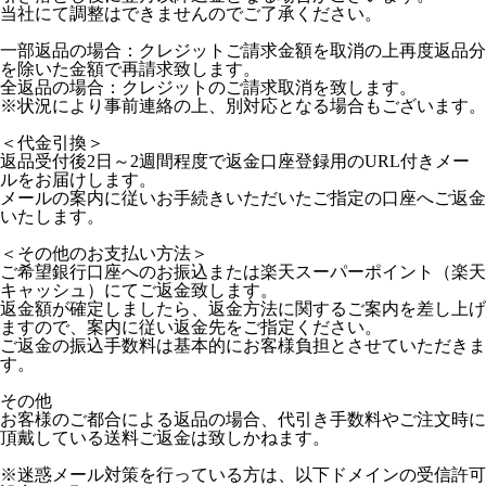
当社にて調整はできませんのでご了承ください。
一部返品の場合：クレジットご請求金額を取消の上再度返品分
を除いた金額で再請求致します。
全返品の場合：クレジットのご請求取消を致します。
※状況により事前連絡の上、別対応となる場合もございます。
＜代金引換＞
返品受付後2日～2週間程度で返金口座登録用のURL付きメー
ルをお届けします。
メールの案内に従いお手続きいただいたご指定の口座へご返金
いたします。
＜その他のお支払い方法＞
ご希望銀行口座へのお振込または楽天スーパーポイント（楽天
キャッシュ）にてご返金致します。
返金額が確定しましたら、返金方法に関するご案内を差し上げ
ますので、案内に従い返金先をご指定ください。
ご返金の振込手数料は基本的にお客様負担とさせていただきま
す。
その他
お客様のご都合による返品の場合、代引き手数料やご注文時に
頂戴している送料ご返金は致しかねます。
※迷惑メール対策を行っている方は、以下ドメインの受信許可