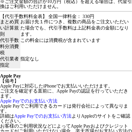
※ご注文金額の合計が10万円（税込）を超える場合は、代金引
換はご利用いただけません。
【代引手数料料金表】 全国一律料金： 330円
まとめ買
お届け先１件につき、複数の商品をご注文いただい
い計算規
た場合でも、代引手数料は上記料金表の金額になり
則
ます。
代引手数
この料金には消費税が含まれています
料分消費
税
代引業者
指定なし
指定
Apple Pay
【備考】
Apple Payに対応したiPhoneでお支払いいただけます。
ご注文を確定する直前に、Apple Payの認証を行っていただき
ます。
Apple Payでのお支払い方法
Apple Payでご利用できるカードは発行会社によって異なりま
す。
詳細は
Apple Payでのお支払い方法
よりAppleのサイトをご確認
ください。
お客様のご利用状況などによってApple Payおよびクレジット
カードがご利用いただけない場合、楽天市場がお支払い方法の