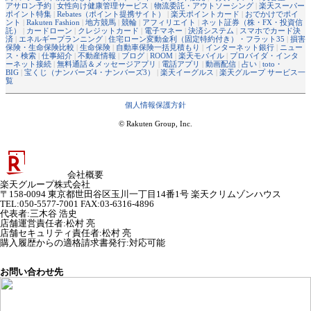
アサロン予約
|
女性向け健康管理サービス
|
物流委託・アウトソーシング
|
楽天スーパー
ポイント特集
|
Rebates（ポイント提携サイト）
|
楽天ポイントカード
|
おでかけでポイ
ント
|
Rakuten Fashion
|
地方競馬
|
競輪
|
アフィリエイト
|
ネット証券（株・FX・投資信
託）
|
カードローン
|
クレジットカード
|
電子マネー
|
決済システム
|
スマホでカード決
済
|
エネルギープランニング
|
住宅ローン変動金利（固定特約付き）・フラット35
|
損害
保険・生命保険比較
|
生命保険
|
自動車保険一括見積もり
|
インターネット銀行
|
ニュー
ス・検索
|
仕事紹介
|
不動産情報
|
ブログ
|
ROOM
|
楽天モバイル
|
プロバイダ・インタ
ーネット接続
|
無料通話＆メッセージアプリ
|
電話アプリ
|
動画配信
|
占い
|
toto・
BIG
|
宝くじ（ナンバーズ4・ナンバーズ3）
|
楽天イーグルス
|
楽天グループ サービス一
覧
個人情報保護方針
© Rakuten Group, Inc.
会社概要
楽天グループ株式会社
〒158-0094 東京都世田谷区玉川一丁目14番1号 楽天クリムゾンハウス
TEL:050-5577-7001 FAX:03-6316-4896
代表者
:
三木谷 浩史
店舗運営責任者
:
松村 亮
店舗セキュリティ責任者
:
松村 亮
購入履歴からの適格請求書発行:対応可能
お問い合わせ先