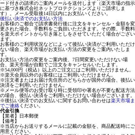
ード付きの請求のご案内メールを送付します（楽天市場の指示
に基づき株式会社ネットプロテクションズよりご請求しま
す）。メール受取後14日以内にお支払いください。
後払い決済でのお支払い方法
お客様のご都合で請求書発行後に注文をキャンセル・金額を変
更された場合、手数料をご負担いただきます。その際、手数料
を楽天ポイントから引き落としをさせていただく場合がござい
ます。
お客様のご利用状況などによって後払い決済がご利用いただけ
ない場合、楽天市場がお支払い方法の変更をご案内いたしま
す。
お支払い方法の変更をご案内後、7日間変更いただけない場
合、楽天市場が自動でご注文をキャンセルいたします。
※54,000円（税込）以上のご注文にはご利用いただけません。
※楽天会員以外のお客様にはご利用いただけません。
※注文者またはお届け先住所のどちらかが国外の場合、後払い
決済をご利用いただけません。
※メール便等のお受け取り時に受領印や署名が不要な配送方法
の場合、後払い決済をご利用いただけない場合がございます。
※後払い決済でのお支払いに関するお問い合わせは
楽天市場ま
でご連絡
ください。
代金引換
【業者】日本郵便
【備考】
※当店からお送りするメールに記載の金額を、商品配送時にご
用意ください。