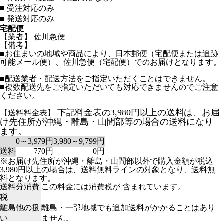
■
受注対応のみ
■
発送対応のみ
宅配便
【業者】 佐川急便
【備考】
■お住まいの地域や商品により、日本郵便（宅配便または追跡
可能メール便）、佐川急便（宅配便）でのお届けとなります。
■配送業者・配送方法をご指定いただくことはできません。
■複数配送先をご指定いただいても対応できませんのでご注意
ください。
下記料金表の3,980円以上の送料は、お届
【送料料金表】
け先住所が沖縄・離島・山間部等の場合の送料になり
ます。
0～3,979円
3,980～9,799円
送料
770円
0円
※お届け先住所が沖縄・離島・山間部以外で購入金額が税込
3,980円以上の場合は、送料無料ラインの対象となり、送料無
料となります。
送料分消費
この料金には消費税が 含まれています。
税
離島他の扱
離島・一部地域でも追加送料がかかることはあり
い
ません。