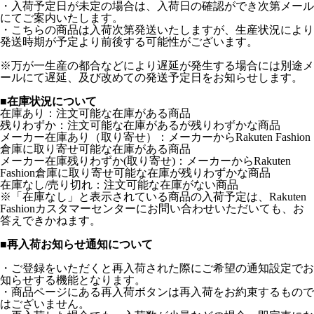
・入荷予定日が未定の場合は、入荷日の確認ができ次第メール
にてご案内いたします。
・こちらの商品は入荷次第発送いたしますが、生産状況により
発送時期が予定より前後する可能性がございます。
※万が一生産の都合などにより遅延が発生する場合には別途メ
ールにて遅延、及び改めての発送予定日をお知らせします。
■在庫状況について
在庫あり：注文可能な在庫がある商品
残りわずか：注文可能な在庫があるが残りわずかな商品
メーカー在庫あり（取り寄せ）：メーカーからRakuten Fashion
倉庫に取り寄せ可能な在庫がある商品
メーカー在庫残りわずか(取り寄せ)：メーカーからRakuten
Fashion倉庫に取り寄せ可能な在庫が残りわずかな商品
在庫なし/売り切れ：注文可能な在庫がない商品
※「在庫なし」と表示されている商品の入荷予定は、Rakuten
Fashionカスタマーセンターにお問い合わせいただいても、お
答えできかねます。
■再入荷お知らせ通知について
・ご登録をいただくと再入荷された際にご希望の通知設定でお
知らせする機能となります。
・商品ページにある再入荷ボタンは再入荷をお約束するもので
はございません。