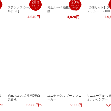
20
20
％
％
％
ポイント
ポイント
ステンレス クールボト
博士ルーペ 眼鏡型拡大
【5個セット】ブ
バック
バック
ル [1.2L]
鏡
ェッカー EB-100
円
4,640円
4,920円
14,
％
Yunth(ユンス) 生VC美白
ユニセックス プーマ スニ
リニューアル つ
美容液
ーカー
ょ。シャンプー
円〜
3,960円〜
5,999円
5,