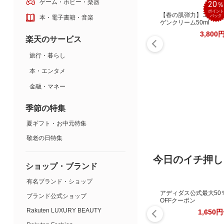
ゲーム・ホビー・楽器
20
ポイント
【春の肌弾力】コラー
バック
本・電子書籍・音楽
ゲンクリーム50ml
3,800
楽天のサービス
旅行・暮らし
本・エンタメ
金融・マネー
季節の特集
夏ギフト・お中元特集
敬老の日特集
今日のイチ押し
ショップ・ブランド
有名ブランド・ショップ
アディダス公式最大50
ブランド公式ショップ
OFFクーポン
Rakuten LUXURY BEAUTY
1,650