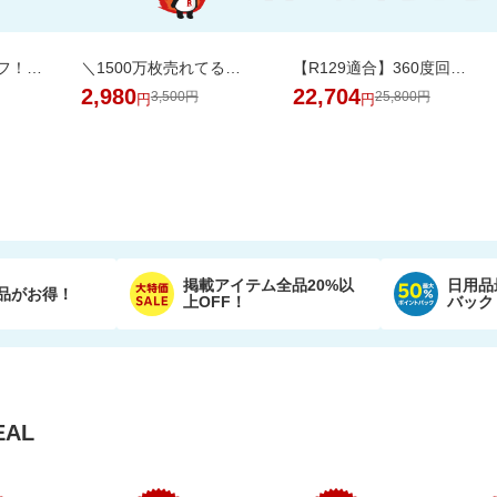
【期間限定37％オフ！】エアラブ4プラス ファンシート ベビーカーの暑さ対策
＼1500万枚売れてる／楽天1位リピ多数★ふかふかホテルタオル4枚セットが20周年SALE！
【R129適合】360度回転式 チャイルドシート ISOFIX対応 新生児から12歳まで
2,980
22,704
3,500円
25,800円
円
円
掲載アイテム全品20%以
日用品
品がお得！
上OFF！
バック
AL