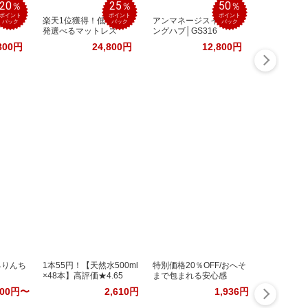
20
25
50
％
％
％
ポイント
ポイント
ポイント
レスチ
楽天1位獲得！低×高反
アンマネージスイッチ
バック
バック
バック
発選べるマットレス
ングハブ│GS316
800円
24,800円
12,800円
るりんち
1本55円！【天然水500ml
特別価格20％OFF/おへそ
×48本】高評価★4.65
まで包まれる安心感
200円〜
2,610円
1,936円