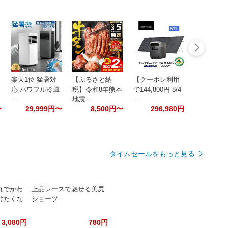
楽天1位 猛暑対
【ふるさと納
【クーポン利用
応 パワフル冷風
税】令和8年熊本
で144,800円 8/4
…
地震…
…
〜
29,999円〜
8,500円〜
296,980円
タイムセールをもっと見る
ゃれでかわ
上品レースで魅せる美尻
けたくな
ショーツ
3,080円
780円