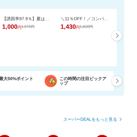
【誘因率97.9％】夏はダニのピーク！ダニ捕りラボで赤ちゃんも安心
＼11％OFF！／コンパクトな2倍巻き！キッチンペーパー 12ロール
1,000
1,430
1,570円
1,620円
円
円
最大50%ポイント
この時間の注目ピックア
ップ
スーパーDEALをもっと見る