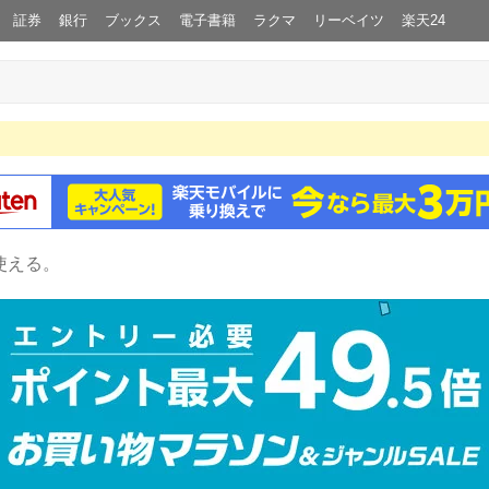
証券
銀行
ブックス
電子書籍
ラクマ
リーベイツ
楽天24
使える。