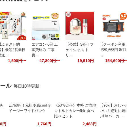
【ふるさと納
エアコン 6畳 工
【公式】SK-II フ
【クーポン利用
税】最短2営業日
事費込み 工事
ェイシャル ト
で89,668円 8/11
発送…
費…
リ…
…
1,500円〜
47,800円〜
19,910円
154,600円
セール
毎日10時更新
快
1,760円！元祖冷感coolify
《50％OFF》本格 ご当地
【Yoki】おし
イージーワイドパンツ
レトルトカレー9食 食べ
いい！絶対に焼
比べセット
いUVパーカー
30円
1,760円
2,488円