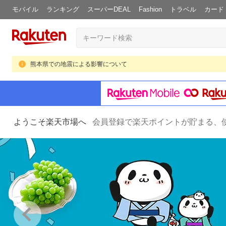
モバイル
ランキング
スーパーDEAL
Fashion
トラベル
カード
熊本県での地震による影響について
ようこそ楽天市場へ
会員登録で楽天ポイントが貯まる、